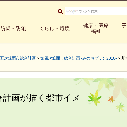
大阪府箕面市 Minoh City
健康・医療
子
防災・防犯
くらし・環境
福祉
五次箕面市総合計画
>
第四次箕面市総合計画 -みのおプラン2010-
> 
総合計画が描く都市イメ