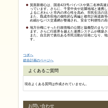
箕面新都心は、国道423号バイパスや第二名神高
っています。さらに、千里中央や近隣地域と連携し
よるにぎわいと市内の求心性を高め、市民生活の活
また、既成市街地の個性的な再編と都市計画道路等
め細かなバス交通網が整備され、安全で利便性の高
地方分権にそった行政情報の公開と協働型のまちづ
ます。さらに行政界を越えた連携システムが構築さ
また、自主的で責任ある市民活動が活発になり、地
す。
つぎへ
総合計画のページへ
よくあるご質問
現在よくある質問は作成されていません。
お問い合わせ