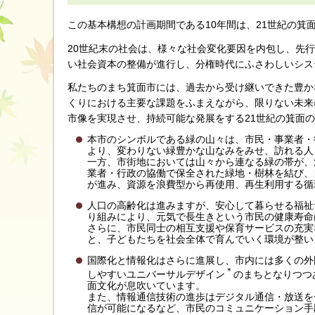
この基本構想の計画期間である10年間は、21世紀の箕
20世紀末の社会は、様々な社会変化要因を内包し、先
い社会資本の整備が進行し、分権時代にふさわしいシス
私たちのまち箕面市には、過去から受け継いできた豊か
くりにおける主要な課題をふまえながら、限りない未来
市像を実現させ、持続可能な発展をする21世紀の箕面
本市のシンボルである緑の山々は、市民・事業者・
より、変わりない緑豊かな山なみをみせ、訪れる人
一方、市街地においては山々から連なる緑の帯が、
業者・行政の協働で保全された緑地・樹林を結び、
が進み、資源を浪費型から再使用、再生利用する循
人口の高齢化は進みますが、安心して暮らせる福祉
り組みにより、元気で長生きという市民の健康寿命
さらに、市民同士の相互支援や保育サービスの充実
と、子どもたちを社会全体で育んでいく環境が整い
国際化と情報化はさらに進展し、市内には多くの外
＊
しやすいユニバーサルデザイン
のまちとなりつつ
面文化が息吹いています。
また、情報通信技術の進歩はデジタル通信・放送を
信が可能になるなど、市民のコミュニケーション手