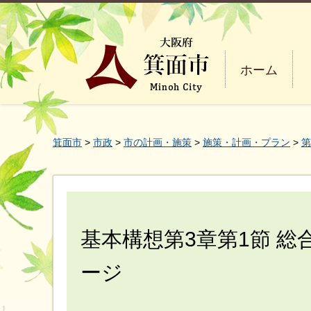
ホーム
箕面市
>
市政
>
市の計画・施策
>
施策・計画・プラン
>
第
基本構想第3章第1節 
ージ