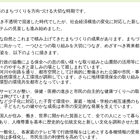
面のまちづくりを方向づける大切な時期です。
行き不透明で混迷した時代でしたが、社会経済構造の変化に対応した新し
テムの見直しも進み始めました。
な自然とこれまで積み上げてきたまちづくりの成果があります。まちづ
に向かって、一つひとつの取り組みを大切につなぎ、めざすべき将来都
の姿を、以下のように描きます。
行政の協働による保全への息の長い様々な取り組みと山麓部の活用等に
々のやすらぎと楽しみの場として親しまれています。
河川や街路を通り、都市空間として計画的に整備された公園や市民・事
自然環境と人工環境が調和しています。さらに地球環境保全の取り組み
環型の環境共生都市となっています。
サービスが整い、保健・医療の進歩と市民の自主的な健康づくりへの取
は伸びています。
など少子化に対応した子育て環境や、家庭・地域・学校の相互連携のも
、子どもたちの健やかな成長は本市の安定的な発展を支えています。
国人が住み、働き、世界に開かれた箕面として、全ての人にとって暮ら
あり、人権尊重を基本に歴史的な伝統文化と新しい文化を調和させた箕
一般化し、各家庭のテレビ等で行政情報をはじめとする各種情報の受発
段は多様化し、市民生活の利便性を高めています。