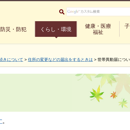
大阪府箕面市 Minoh City
健康・医療
子
防災・防犯
くらし・環境
福祉
続きについて
>
住所の変更などの届出をするときは
> 世帯異動届につ
す
。