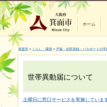
ホーム
箕面市
>
くらし・環境
>
戸籍・住民登録・パスポートの手
世帯異動届について
土曜日に窓口サービスを実施していま