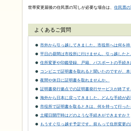
世帯変更届後の住民票の写しが必要な場合は、
住民票の
よくあるご質問
市外から引っ越してきました。市役所へは何を持
平日の昼間は市役所に行けません。引っ越したと
住所変更や印鑑登録、戸籍、パスポートの手続き
コンビニで証明書を取れると聞いたのですが、本
夜間や休日に証明書を取れませんか。
証明書発行拠点での証明書発行サービスが終了す
海外から日本に戻ってきました。どんな手続が必
市役所で証明書を取るときは、何を持って行った
土曜日開庁時はどのような手続きができますか？
もうすぐ引っ越す予定です。前もって住所変更の