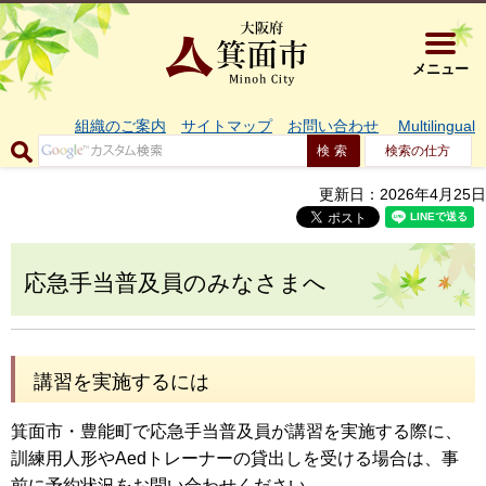
大阪府箕面市 
メニュー
組織のご案内
サイトマップ
お問い合わせ
Multilingual
検索の仕方
更新日：2026年4月25日
応急手当普及員のみなさまへ
講習を実施するには
箕面市・豊能町で応急手当普及員が講習を実施する際に、
訓練用人形やAedトレーナーの貸出しを受ける場合は、事
前に予約状況をお問い合わせください。