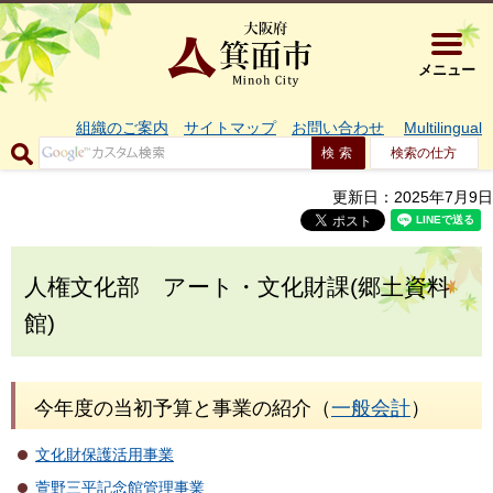
大阪府箕面市 
メニュー
組織のご案内
サイトマップ
お問い合わせ
Multilingual
検索の仕方
更新日：2025年7月9日
人権文化部 アート・文化財課(郷土資料
館)
今年度の当初予算と事業の紹介（
一般会計
）
文化財保護活用事業
萱野三平記念館管理事業