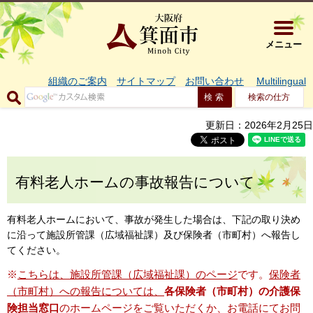
大阪府箕面市 
メニュー
組織のご案内
サイトマップ
お問い合わせ
Multilingual
検索の仕方
更新日：2026年2月25日
有料老人ホームの事故報告について
有料老人ホームにおいて、事故が発生した場合は、下記の取り決め
に沿って施設所管課（広域福祉課）及び保険者（市町村）へ報告し
てください。
※
こちらは、施設所管課（広域福祉課）のページ
です。
保険者
（市町村）への報告については、
各保険者（市町村）の介護保
険担当窓口
のホームページをご覧いただくか、お電話にてお問