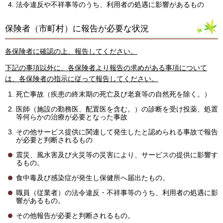
法令違反や不祥事等のうち、利用者の処遇に影響があるもの
保険者（市町村）に報告が必要な状況
各保険者に確認の上、報告してください。
下記の事項以外に、各保険者より報告の求めがある事項について
は、各保険者の指示に従って報告してください。
死亡事故（疾患の終末期の死亡及び老衰等の自然死を除く。）
医師（施設の勤務医、配置医を含む。）の診断を受け投薬、処置
等何らかの治療が必要となった事故
その他サービス提供に関連して発生したと認められる事故で報告
が必要と判断されるもの
震災、風水害及び火災等の災害により、サービスの提供に影響す
るもの。
食中毒及び感染症が発生し保健所へ届出たもの。
職員（従業者）の法令違反・不祥事等のうち、利用者の処遇に影
響があるもの。
その他報告が必要と判断されるもの。