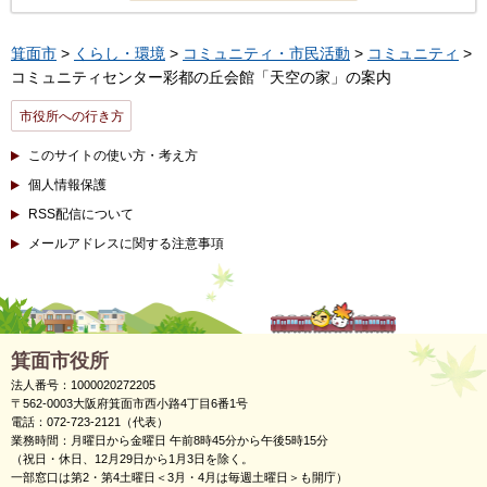
箕面市
>
くらし・環境
>
コミュニティ・市民活動
>
コミュニティ
>
コミュニティセンター彩都の丘会館「天空の家」の案内
市役所への行き方
このサイトの使い方・考え方
個人情報保護
RSS配信について
メールアドレスに関する注意事項
箕面市役所
法人番号：1000020272205
〒562-0003大阪府箕面市西小路4丁目6番1号
電話：072-723-2121（代表）
業務時間：月曜日から金曜日 午前8時45分から午後5時15分
（祝日・休日、12月29日から1月3日を除く。
一部窓口は第2・第4土曜日＜3月・4月は毎週土曜日＞も開庁）