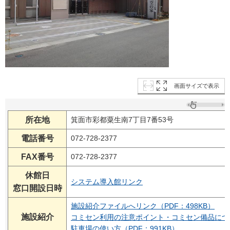
画面サイズで表示
所在地
箕面市彩都粟生南7丁目7番53号
電話番号
072-728-2377
FAX番号
072-728-2377
休館日
システム導入館リンク
窓口開設日時
施設紹介ファイルへリンク（PDF：498KB）
施設紹介
コミセン利用の注意ポイント・コミセン備品について
駐車場の使い方（PDF：991KB）