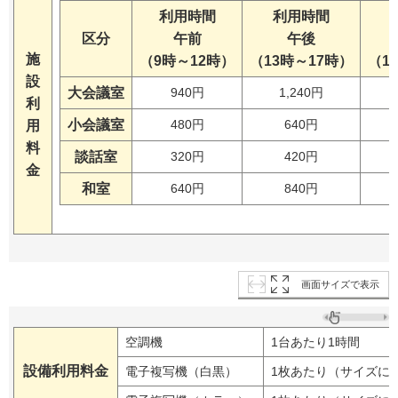
利用時間
利用時間
区分
午前
午後
施
（9時～12時）
（13時～17時）
（1
設
大会議室
940円
1,240円
利
小会議室
480円
640円
用
料
談話室
320円
420円
金
和室
640円
840円
画面サイズで表示
空調機
1台あたり1時間
設備利用料金
電子複写機（白黒）
1枚あたり（サイズに