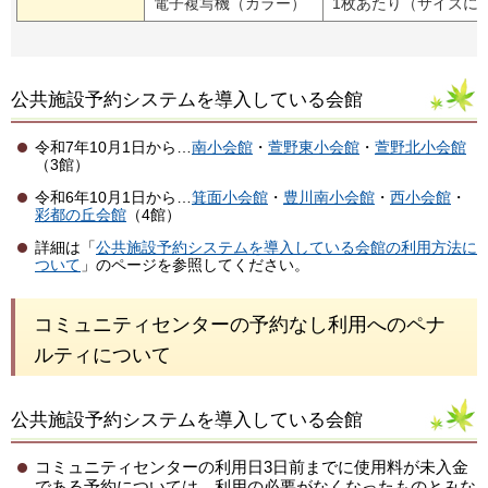
電子複写機（カラー）
1枚あたり（サイズに
公共施設予約システムを導入している会館
令和7年10月1日から…
南小会館
・
萱野東小会館
・
萱野北小会館
（3館）
令和6年10月1日から…
箕面小会館
・
豊川南小会館
・
西小会館
・
彩都の丘会館
（4館）
詳細は「
公共施設予約システムを導入している会館の利用方法に
ついて
」のページを参照してください。
コミュニティセンターの予約なし利用へのペナ
ルティについて
公共施設予約システムを導入している会館
コミュニティセンターの利用日3日前までに使用料が未入金
である予約については、利用の必要がなくなったものとみな