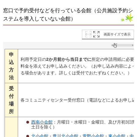
窓口で予約受付などを行っている会館（公共施設予約シ
ステムを導入していない会館）
画面サイズで表示
申
利用予定日の
2か月前から当日までに
所定の申請用紙に必要
込
料金を添えてお申し込みください。（お申し込み内容によっ
方
る場合があります。詳しくは受付でおたずねください。）
法
受
付
各コミュニティセンター受付窓口（電話などによるお申し込
場
所
西南小会館
：月曜日・水曜日・金曜日、及び月初3日間
土日を除く）
北小会館
・
豊川北小会館
・
萱野小会館
・
東小会館
・
中