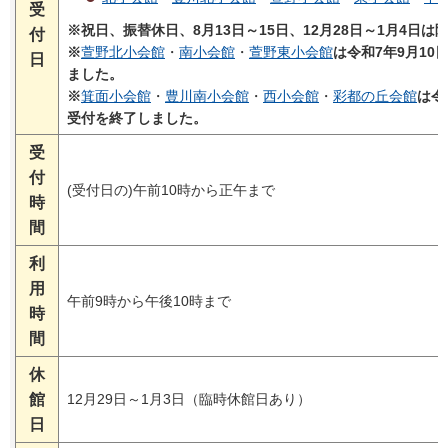
受
※祝日、振替休日、8月13日～15日、12月28日～1月4日は
付
※
萱野北小会館
・
南小会館
・
萱野東小会館
は令和7年9月1
日
ました。
※
箕面小会館
・
豊川南小会館
・
西小会館
・
彩都の丘会館
は令
受付を終了しました。
受
付
(受付日の)午前10時から正午まで
時
間
利
用
午前9時から午後10時まで
時
間
休
館
12月29日～1月3日（臨時休館日あり）
日