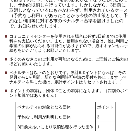
し、予約の取消しを行っています。しかしながら、3日前に
取消しとなっているにもかかわらず、利用されているケース
（予約なし利用）があったことから今後の防止策として、予
約なし利用等に対する市のペナルティ基準を設けましたの
で、お知らせいたします。
コミュニティセンターを使用される場合は必ず3日前までに使用
料をお支払いください。また、使用されない場合は、他に利用ご
希望の団体がおられる可能性がありますので、必ずキャンセル手
続きをいただくようお願いいたします。
多くのみなさまのご利用が可能となるために、ご理解とご協力の
ほどお願いいたします。
ペナルティは以下のとおりです。累計6ポイントになれば、その
翌月から1ヶ月間、新たな利用許可申請の受付を停止します（ペ
ナルティを科した後は、累計ポイントはリセットされます。）
ポイントの加算は、団体IDごとの加算になります。（館別のポイ
ント加算ではありません）
ペナルティの対象となる団体
ポイント
予約なし利用が判明した団体
3
3日前未払いにより取消処理を行った団体
1