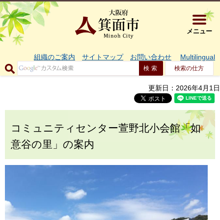
大阪府箕面市 
メニュー
組織のご案内
サイトマップ
お問い合わせ
Multilingual
検索の仕方
更新日：2026年4月1日
コミュニティセンター萱野北小会館「如
意谷の里」の案内