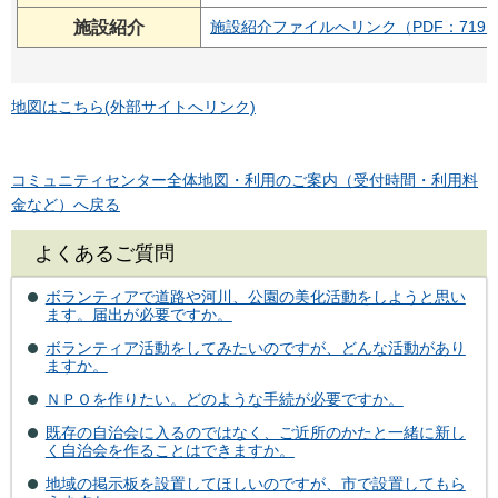
施設紹介
施設紹介ファイルへリンク（PDF：719K
地図はこちら(外部サイトへリンク)
コミュニティセンター全体地図・利用のご案内（受付時間・利用料
金など）へ戻る
よくあるご質問
ボランティアで道路や河川、公園の美化活動をしようと思い
ます。届出が必要ですか。
ボランティア活動をしてみたいのですが、どんな活動があり
ますか。
ＮＰＯを作りたい。どのような手続が必要ですか。
既存の自治会に入るのではなく、ご近所のかたと一緒に新し
く自治会を作ることはできますか。
地域の掲示板を設置してほしいのですが、市で設置してもら