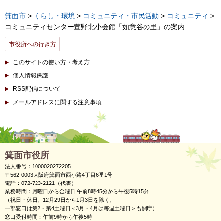
箕面市
>
くらし・環境
>
コミュニティ・市民活動
>
コミュニティ
>
コミュニティセンター萱野北小会館「如意谷の里」の案内
市役所への行き方
このサイトの使い方・考え方
個人情報保護
RSS配信について
メールアドレスに関する注意事項
箕面市役所
法人番号：1000020272205
〒562-0003大阪府箕面市西小路4丁目6番1号
電話：072-723-2121（代表）
業務時間：月曜日から金曜日 午前8時45分から午後5時15分
（祝日・休日、12月29日から1月3日を除く。
一部窓口は第2・第4土曜日＜3月・4月は毎週土曜日＞も開庁）
窓口受付時間：午前9時から午後5時