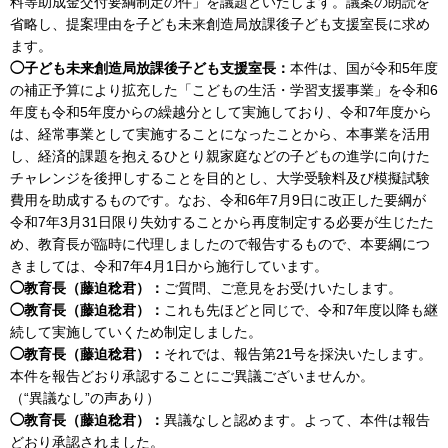
料等助成金交付要綱制定の件」を議題といたします。議案の朗読を
省略し、提案理由を子ども未来創造局放課後子ども支援室長に求め
ます。
◯子ども未来創造局放課後子ども支援室長：
本件は、国が令和5年度
の補正予算により拡充した「こどもの生活・学習支援事業」を令和6
年度も令和5年度からの繰越分として実施しており、令和7年度から
は、経常事業として実施することになったことから、本事業を活用
し、経済的課題を抱えるひとり親家庭などの子どもの進学に向けた
チャレンジを後押しすることを目的とし、大学受験料及び模擬試験
費用を助成するものです。なお、令和6年7月9日に改正した要綱が
令和7年3月31日限り失効することから再度制定する必要が生じたた
め、教育長が臨時に代理しましたので報告するもので、本要綱につ
きましては、令和7年4月1日から施行しています。
◯教育長（藤迫稔君）：
ご質問、ご意見をお受けいたします。
◯教育長（藤迫稔君）：
これも先ほどと同じで、令和7年度以降も継
続して実施していくため制定しました。
◯教育長（藤迫稔君）：
それでは、報告第21号を採決いたします。
本件を報告どおり承認することにご異議ございませんか。
（“異議なし”の声あり）
◯教育長（藤迫稔君）：
異議なしと認めます。よって、本件は報告
どおり承認されました。