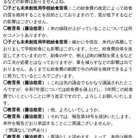
るなどの影響はありませんよね。
◯子ども未来創造局学校給食室長：
この給食費の改定によって給食
の質を維持することを目的としておりますので、質が低下するなど
の影響はございません。
◯教育長（藤迫稔君）：
米の値段が上がっていることについては何
かコメントありますか。
◯子ども未来創造局学校給食室長：
確かに今現在、米代が高騰して
おりまして学校給食にも影響はございます。ただ、給食費自体を改
定してきていますので、副食の中で、例えば肉の種類を変えるなど
の工夫が必要とはなっておりますが、量を減らすなどの影響は出て
おりません。あくまでも給食費の範囲で今の内容を維持できるよう
に努力しているところでございます。
◯教育長（藤迫稔君）：
これは先の議会でもかなり議論されたとこ
ろですが、令和7年度については給食費を値上げし、1年間この給食
費でいくということに伴う改正ですので、よろしくお願いいたしま
す。
◯教育長（藤迫稔君）：
他、よろしいでしょうか。
◯教育長（藤迫稔君）：
それでは、報告第18号を採決いたします。
本件を報告どおり承認することにご異議ございませんか。
（“異議なし”の声あり）
◯教育長（藤迫稔君）：
異議なしと認めます。よって、本件は報告