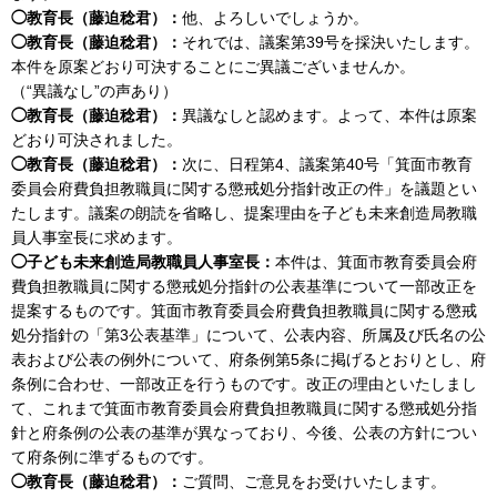
◯教育長（藤迫稔君）：
他、よろしいでしょうか。
◯教育長（藤迫稔君）：
それでは、議案第39号を採決いたします。
本件を原案どおり可決することにご異議ございませんか。
（“異議なし”の声あり）
◯教育長（藤迫稔君）：
異議なしと認めます。よって、本件は原案
どおり可決されました。
◯教育長（藤迫稔君）：
次に、日程第4、議案第40号「箕面市教育
委員会府費負担教職員に関する懲戒処分指針改正の件」を議題とい
たします。議案の朗読を省略し、提案理由を子ども未来創造局教職
員人事室長に求めます。
◯子ども未来創造局教職員人事室長：
本件は、箕面市教育委員会府
費負担教職員に関する懲戒処分指針の公表基準について一部改正を
提案するものです。箕面市教育委員会府費負担教職員に関する懲戒
処分指針の「第3公表基準」について、公表内容、所属及び氏名の公
表および公表の例外について、府条例第5条に掲げるとおりとし、府
条例に合わせ、一部改正を行うものです。改正の理由といたしまし
て、これまで箕面市教育委員会府費負担教職員に関する懲戒処分指
針と府条例の公表の基準が異なっており、今後、公表の方針につい
て府条例に準ずるものです。
◯教育長（藤迫稔君）：
ご質問、ご意見をお受けいたします。