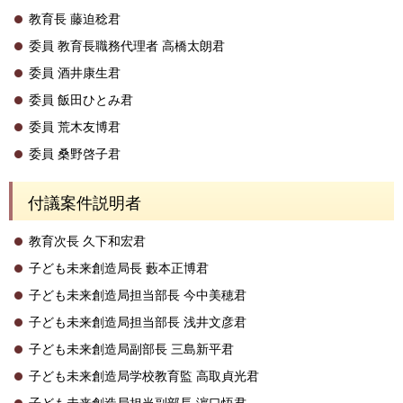
教育長 藤迫稔君
委員 教育長職務代理者 高橋太朗君
委員 酒井康生君
委員 飯田ひとみ君
委員 荒木友博君
委員 桑野啓子君
付議案件説明者
教育次長 久下和宏君
子ども未来創造局長 藪本正博君
子ども未来創造局担当部長 今中美穂君
子ども未来創造局担当部長 浅井文彦君
子ども未来創造局副部長 三島新平君
子ども未来創造局学校教育監 高取貞光君
子ども未来創造局担当副部長 濵口悟君