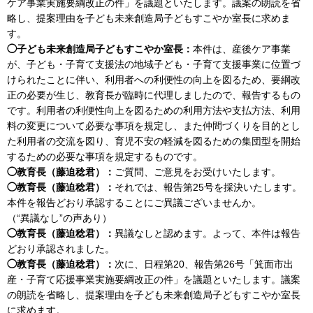
ケア事業実施要綱改正の件」を議題といたします。議案の朗読を省
略し、提案理由を子ども未来創造局子どもすこやか室長に求めま
す。
◯子ども未来創造局子どもすこやか室長：
本件は、産後ケア事業
が、子ども・子育て支援法の地域子ども・子育て支援事業に位置づ
けられたことに伴い、利用者への利便性の向上を図るため、要綱改
正の必要が生じ、教育長が臨時に代理しましたので、報告するもの
です。利用者の利便性向上を図るための利用方法や支払方法、利用
料の変更について必要な事項を規定し、また仲間づくりを目的とし
た利用者の交流を図り、育児不安の軽減を図るための集団型を開始
するための必要な事項を規定するものです。
◯教育長（藤迫稔君）：
ご質問、ご意見をお受けいたします。
◯教育長（藤迫稔君）：
それでは、報告第25号を採決いたします。
本件を報告どおり承認することにご異議ございませんか。
（“異議なし”の声あり）
◯教育長（藤迫稔君）：
異議なしと認めます。よって、本件は報告
どおり承認されました。
◯教育長（藤迫稔君）：
次に、日程第20、報告第26号「箕面市出
産・子育て応援事業実施要綱改正の件」を議題といたします。議案
の朗読を省略し、提案理由を子ども未来創造局子どもすこやか室長
に求めます。