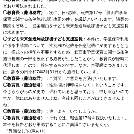
どおり可決されました。
◯教育長（藤迫稔君）：
次に、日程第9、報告第17号「箕面市学童
保育に関する条例施行規則改正の件」を議題といたします。議案の
朗読を省略し、提案理由を子ども未来創造局放課後子ども支援室長
に求めます。
◯子ども未来創造局放課後子ども支援室長：
本件は、学童保育利用
に係る申請書について、性別欄の記載を任意記載に変更するととも
に、様式への押印を不要とするため、箕面市学童保育に関する条例
施行規則の一部を改正する必要が生じたことから、教育長が臨時に
代理しましたので、報告するものです。なお、本要綱につきまして
は、訓令の日令和7年3月31日から施行しています。
◯教育長（藤迫稔君）：
ご質問、ご意見をお受けいたします。
◯教育長（藤迫稔君）：
性別欄と押印欄をなくすということです。
今さらながらの変更で、遅れていると思っており、申し訳ないので
すが、他にはありませんよね。今後も同じことが出てきませんよ
ね。
◯教育長（藤迫稔君）：
他、よろしいでしょうか。
◯教育長（藤迫稔君）：
それでは、報告第17号を採決いたします。
本件を報告どおり承認することにご異議ございませんか。
（“異議なし”の声あり）