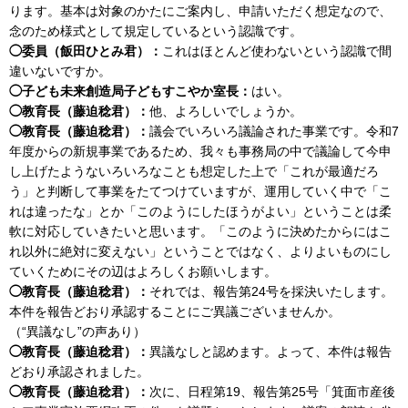
ります。基本は対象のかたにご案内し、申請いただく想定なので、
念のため様式として規定しているという認識です。
◯委員（飯田ひとみ君）：
これはほとんど使わないという認識で間
違いないですか。
◯子ども未来創造局子どもすこやか室長：
はい。
◯教育長（藤迫稔君）：
他、よろしいでしょうか。
◯教育長（藤迫稔君）：
議会でいろいろ議論された事業です。令和7
年度からの新規事業であるため、我々も事務局の中で議論して今申
し上げたようないろいろなことも想定した上で「これが最適だろ
う」と判断して事業をたてつけていますが、運用していく中で「こ
れは違ったな」とか「このようにしたほうがよい」ということは柔
軟に対応していきたいと思います。「このように決めたからにはこ
れ以外に絶対に変えない」ということではなく、よりよいものにし
ていくためにその辺はよろしくお願いします。
◯教育長（藤迫稔君）：
それでは、報告第24号を採決いたします。
本件を報告どおり承認することにご異議ございませんか。
（“異議なし”の声あり）
◯教育長（藤迫稔君）：
異議なしと認めます。よって、本件は報告
どおり承認されました。
◯教育長（藤迫稔君）：
次に、日程第19、報告第25号「箕面市産後