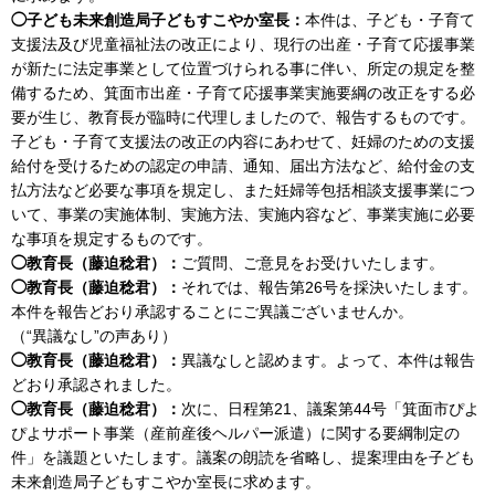
◯子ども未来創造局子どもすこやか室長：
本件は、子ども・子育て
支援法及び児童福祉法の改正により、現行の出産・子育て応援事業
が新たに法定事業として位置づけられる事に伴い、所定の規定を整
備するため、箕面市出産・子育て応援事業実施要綱の改正をする必
要が生じ、教育長が臨時に代理しましたので、報告するものです。
子ども・子育て支援法の改正の内容にあわせて、妊婦のための支援
給付を受けるための認定の申請、通知、届出方法など、給付金の支
払方法など必要な事項を規定し、また妊婦等包括相談支援事業につ
いて、事業の実施体制、実施方法、実施内容など、事業実施に必要
な事項を規定するものです。
◯教育長（藤迫稔君）：
ご質問、ご意見をお受けいたします。
◯教育長（藤迫稔君）：
それでは、報告第26号を採決いたします。
本件を報告どおり承認することにご異議ございませんか。
（“異議なし”の声あり）
◯教育長（藤迫稔君）：
異議なしと認めます。よって、本件は報告
どおり承認されました。
◯教育長（藤迫稔君）：
次に、日程第21、議案第44号「箕面市ぴよ
ぴよサポート事業（産前産後ヘルパー派遣）に関する要綱制定の
件」を議題といたします。議案の朗読を省略し、提案理由を子ども
未来創造局子どもすこやか室長に求めます。