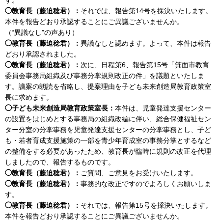
◯教育長（藤迫稔君）：
それでは、報告第14号を採決いたします。
本件を報告どおり承認することにご異議ございませんか。
（“異議なし”の声あり）
◯教育長（藤迫稔君）：
異議なしと認めます。よって、本件は報告
どおり承認されました。
◯教育長（藤迫稔君）：
次に、日程第6、報告第15号「箕面市教育
委員会事務局組織及び事務分掌規則改正の件」を議題といたしま
す。議案の朗読を省略し、提案理由を子ども未来創造局教育政策室
長に求めます。
◯子ども未来創造局教育政策室長：
本件は、児童発達支援センター
の設置をはじめとする事務局の組織改編に伴い、総合保健福祉セン
ター分室の分掌事務を児童発達支援センターの分掌事務とし、子ど
も・若者育成支援施策の一部を青少年育成室の事務分掌とするなど
の整備をする必要があったため、教育長が臨時に規則の改正を代理
しましたので、報告するものです。
◯教育長（藤迫稔君）：
ご質問、ご意見をお受けいたします。
◯教育長（藤迫稔君）：
事務的な改正ですのでよろしくお願いしま
す。
◯教育長（藤迫稔君）：
それでは、報告第15号を採決いたします。
本件を報告どおり承認することにご異議ございませんか。