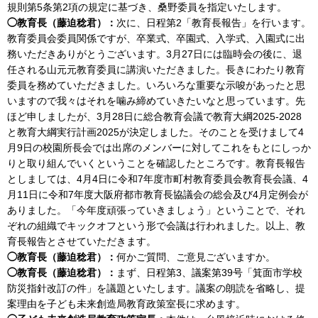
規則第5条第2項の規定に基づき、桑野委員を指定いたします。
◯教育長（藤迫稔君）：
次に、日程第2「教育長報告」を行います。
教育委員会委員関係ですが、卒業式、卒園式、入学式、入園式に出
務いただきありがとうございます。3月27日には臨時会の後に、退
任される山元元教育委員に講演いただきました。長きにわたり教育
委員を務めていただきました。いろいろな重要な示唆があったと思
いますので我々はそれを噛み締めていきたいなと思っています。先
ほど申しましたが、3月28日に総合教育会議で教育大綱2025-2028
と教育大綱実行計画2025が決定しました。そのことを受けまして4
月9日の校園所長会では出席のメンバーに対してこれをもとにしっか
りと取り組んでいくということを確認したところです。教育長報告
としましては、4月4日に令和7年度市町村教育委員会教育長会議、4
月11日に令和7年度大阪府都市教育長協議会の総会及び4月定例会が
ありました。「今年度頑張っていきましょう」ということで、それ
ぞれの組織でキックオフという形で会議は行われました。以上、教
育長報告とさせていただきます。
◯教育長（藤迫稔君）：
何かご質問、ご意見ございますか。
◯教育長（藤迫稔君）：
まず、日程第3、議案第39号「箕面市学校
防災指針改訂の件」を議題といたします。議案の朗読を省略し、提
案理由を子ども未来創造局教育政策室長に求めます。