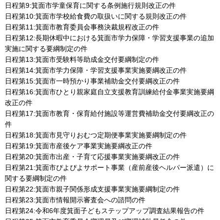
日程第9:箕面市学童保育に関する条例施行規則改正の件
日程第10:箕面市学校給食費の取扱いに関する規則改正の件
日程第11:箕面市教育委員会事務決裁規程改正の件
日程第12:長期休暇中における箕面市学力保障・学習支援事業の追加
実施に関する要綱制定の件
日程第13:箕面市受験料等助成金交付要綱制定の件
日程第14:箕面市学力保障・学習支援事業実施要綱改正の件
日程第15:箕面市一時預かり事業補助金交付要綱改正の件
日程第16:箕面市ひとり親家庭自立支援教育訓練給付金事業実施要綱
改正の件
日程第17:箕面市教育・保育給付施設等運営費補助金交付要綱改正の
件
日程第18:箕面市見守りおむつ定期便事業実施要綱制定の件
日程第19:箕面市産後ケア事業実施要綱改正の件
日程第20:箕面市出産・子育て応援事業実施要綱改正の件
日程第21:箕面市ぴよぴよサポート事業（産前産後ヘルパー派遣）に
関する要綱制定の件
日程第22:箕面市親子関係形成支援事業実施要綱制定の件
日程第23:箕面市情報開示審査会への諮問の件
日程第24:令和6年度箕面子どもステップアップ調査結果報告の件