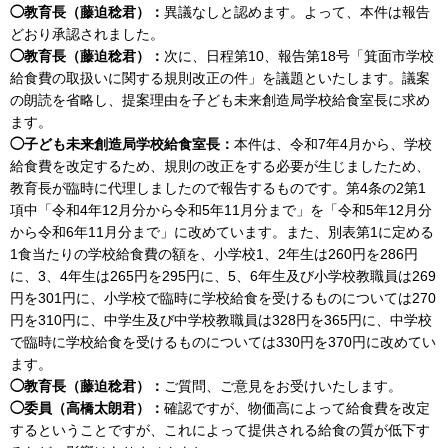
◯教育長（藤迫稔君）：
異議なしと認めます。よって、本件は報告
どおり承認されました。
◯教育長（藤迫稔君）：
次に、日程第10、報告第18号「箕面市学校
給食費の取扱いに関する規則改正の件」を議題といたします。議案
の朗読を省略し、提案理由を子ども未来創造局学校給食室長に求め
ます。
◯子ども未来創造局学校給食室長：
本件は、令和7年4月から、学校
給食費を改定するため、規則の改正をする必要が生じましたため、
教育長が臨時に代理しましたので報告するものです。第4条の2第1
項中「令和4年12月分から令和5年11月分まで」を「令和5年12月分
から令和6年11月分まで」に改めています。また、別表第1に定める
1食当たりの学校給食費の額を、小学校1、2年生は260円を286円
に、3、4年生は265円を295円に、5、6年生及び小学校教職員は269
円を301円に、小学校で臨時に学校給食を受けるものについては270
円を310円に、中学生及び中学校教職員は328円を365円に、中学校
で臨時に学校給食を受けるものについては330円を370円に改めてい
ます。
◯教育長（藤迫稔君）：
ご質問、ご意見をお受けいたします。
◯委員（高橋太朗君）：
確認ですが、物価高によって給食費を改定
するということですが、これによって提供される給食の質が低下す