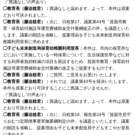
（“異議なし”の声あり）
◯教育長（藤迫稔君）：
異議なしと認めます。よって、本件は原案
どおり可決されました。
◯教育長（藤迫稔君）：
次に、日程第17、議案第43号「箕面市教
育・保育給付施設等運営費補助金交付要綱改正の件」を議題といた
します。議案の朗読を省略し、提案理由を子ども未来創造局保育幼
稚園利用室長に求めます。
◯子ども未来創造局保育幼稚園利用室長：
本件は、市内の保育所な
どにおいて実施している一時保育について、生活保護世帯などに対
する利用者負担軽減の項目を新設するため、箕面市教育・保育給付
施設等運営費補助金交付要綱の改正をご提案するものです。
◯教育長（藤迫稔君）：
ご質問、ご意見をお受けいたします。
◯教育長（藤迫稔君）：
それでは、議案第43号を採決いたします。
本件を原案どおり可決することにご異議ございませんか。
（“異議なし”の声あり）
◯教育長（藤迫稔君）：
異議なしと認めます。よって、本件は原案
どおり可決されました。
◯教育長（藤迫稔君）：
次に、日程第18、報告第24号「箕面市見守
りおむつ定期便事業実施要綱制定の件」を議題といたします。議案
の朗読を省略し、提案理由を子ども未来創造局子どもすこやか室長
に求めます。