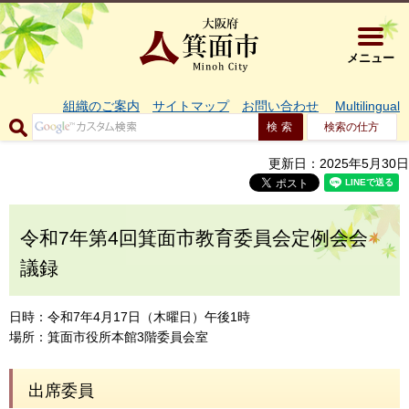
大阪府箕面市 
メニュー
組織のご案内
サイトマップ
お問い合わせ
Multilingual
検索の仕方
更新日：2025年5月30日
令和7年第4回箕面市教育委員会定例会会
議録
日時：令和7年4月17日（木曜日）午後1時
場所：箕面市役所本館3階委員会室
出席委員