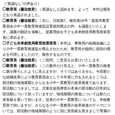
（“異議なし”の声あり）
◯教育長（藤迫稔君）：
異議なしと認めます。よって、本件は報告
どおり承認されました。
◯教育長（藤迫稔君）：
次に、日程第7、報告第16号「箕面市教育
委員会小中一貫教育推進監設置規則廃止の件」を議題といたしま
す。議案の朗読を省略し、提案理由を子ども未来創造局教育政策室
長に求めます。
◯子ども未来創造局教育政策室長：
本件は、事務局の組織改編によ
り小中一貫教育推進監が廃止されたため、教育長が臨時に規則の廃
止を代理しましたので、報告するものです。
◯教育長（藤迫稔君）：
ご質問、ご意見をお受けいたします。
◯教育長（藤迫稔君）：
この案件だけ見ると、小中一貫教育の推進
に旗を降ろしたように見えますが、そうではありません。今回新た
な組織改革により教育委員会として今年度に力を入れるところは、
部活動の地域展開とさらなる小中一貫教育の改革推進であります。
部活動につきましては、児童生徒指導室が本来の部活動の日常的な
部活動について担っていますが、地域展開の推進については新たに
室長級を置いて担います。従来の小中一貫教育についても、学校教
育室で担いますが、さらなる小中一貫教育の改革推進のテーマにつ
いては、部活動の地域展開のように別に室長級を置きまして専属の