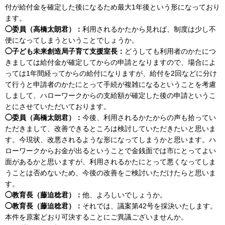
付が給付金を確定した後になるため最大1年後という形になっており
ます。
◯委員（高橋太朗君）：
利用されるかたから見れば、制度は少し不
便になってしまうということでしょうか。
◯子ども未来創造局子育て支援室長：
どうしても利用者のかたにつ
きましては給付金が確定してからの申請となりますので、場合によ
っては1年間経ってからの給付になりますが、給付を2回などに分け
て行うと申請者のかたにとって手続が複雑になるということを考慮
しまして、ハローワークからの支給額が確定した後の申請というこ
とにさせていただいております。
◯委員（高橋太朗君）：
今後、利用されるかたからの声も拾ってい
ただきまして、改善できるところは検討していただきたいと思いま
す。今現状、改悪されるような形になってしまうかと思います。ハ
ローワークからお金が出るということで金銭面では市にとってよい
面があるかと思いますが、利用されるかたにとって悪くなってしま
うことは否めないため、今後の改善をご検討いただけたらと思いま
す。
◯教育長（藤迫稔君）：
他、よろしいでしょうか。
◯教育長（藤迫稔君）：
それでは、議案第42号を採決いたします。
本件を原案どおり可決することにご異議ございませんか。