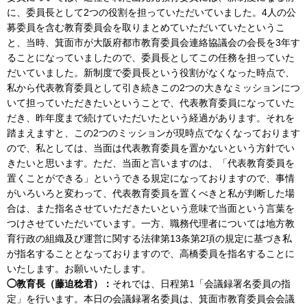
に、委員長として2つの役割を担っていただいていました。4人の公
募委員を含む教育委員会を取りまとめていただいていたというこ
と、当時、箕面市が大阪府都市教育委員会連絡協議会の会長を3年す
ることになっていましたので、委員長としてこの任務を担っていた
だいていました。新制度で委員長という役割がなくなった時点で、
私から代表教育委員として引き続きこの2つの大きなミッションにつ
いて担っていただきたいということで、代表教育委員になっていた
だき、昨年度まで続けていただいたという経過があります。それを
踏まえますと、この2つのミッションが現時点でなくなっております
ので、私としては、当面は代表教育委員を置かないという方針でい
きたいと思います。ただ、当面と言いますのは、「代表教育委員を
置くことができる」というできる規定になっておりますので、事情
がいろいろと変わって、代表教育委員を置くべきと私が判断した場
合は、また指名させていただきたいという意味で当面という言葉を
つけさせていただいています。一方、職務代理者については地方教
育行政の組織及び運営に関する法律第13条第2項の規定に基づき私
が指名することとなっておりますので、高橋委員を指名することに
いたします。お願いいたします。
◯教育長（藤迫稔君）：
それでは、日程第1「会議録署名委員の指
定」を行います。本日の会議録署名委員は、箕面市教育委員会会議