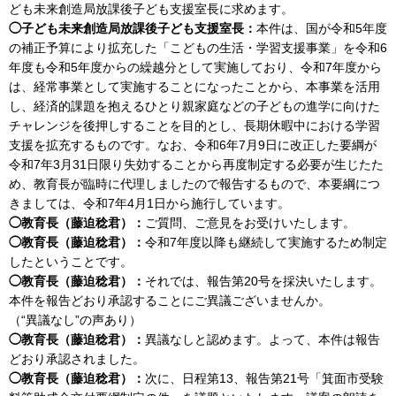
ども未来創造局放課後子ども支援室長に求めます。
◯子ども未来創造局放課後子ども支援室長：
本件は、国が令和5年度
の補正予算により拡充した「こどもの生活・学習支援事業」を令和6
年度も令和5年度からの繰越分として実施しており、令和7年度から
は、経常事業として実施することになったことから、本事業を活用
し、経済的課題を抱えるひとり親家庭などの子どもの進学に向けた
チャレンジを後押しすることを目的とし、長期休暇中における学習
支援を拡充するものです。なお、令和6年7月9日に改正した要綱が
令和7年3月31日限り失効することから再度制定する必要が生じたた
め、教育長が臨時に代理しましたので報告するもので、本要綱につ
きましては、令和7年4月1日から施行しています。
◯教育長（藤迫稔君）：
ご質問、ご意見をお受けいたします。
◯教育長（藤迫稔君）：
令和7年度以降も継続して実施するため制定
したということです。
◯教育長（藤迫稔君）：
それでは、報告第20号を採決いたします。
本件を報告どおり承認することにご異議ございませんか。
（“異議なし”の声あり）
◯教育長（藤迫稔君）：
異議なしと認めます。よって、本件は報告
どおり承認されました。
◯教育長（藤迫稔君）：
次に、日程第13、報告第21号「箕面市受験