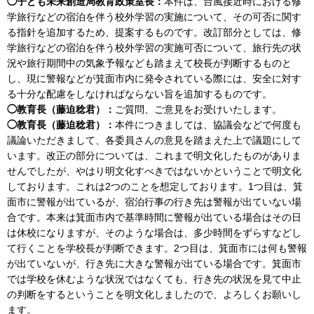
◯子ども未来創造局教育政策室長：
本件は、台風接近時における修
学旅行などの宿泊を伴う校外学習の実施について、その可否に関す
る指針を追加するため、提案するものです。改訂部分としては、修
学旅行などの宿泊を伴う校外学習の実施可否について、旅行先の状
況や旅行期間中の気象予報なども踏まえて校長が判断するものと
し、現に警報などが箕面市内に発令されている際には、安全に対す
る十分な配慮をしなければならない旨を追加するものです。
◯教育長（藤迫稔君）：
ご質問、ご意見をお受けいたします。
◯教育長（藤迫稔君）：
本件につきましては、協議会などで何度も
議論いただきまして、各委員さんの意見を踏まえた上で議題にして
います。改正の部分については、これまで明文化したものがありま
せんでしたが、やはり明文化すべきではないかということで明文化
しております。これは2つのことを想定しております。1つ目は、箕
面市に警報が出ているが、宿泊行事の行き先は警報が出ていない場
合です。本来は箕面市内で基準時間に警報が出ている場合はその日
は休校になりますが、そのような場合は、多少時間をずらすなどし
て行くことを学校長が判断できます。2つ目は、箕面市には何も警報
が出ていないが、行き先に大きな警報が出ている場合です。箕面市
では学校を休むような状況ではなくても、行き先の状況を見て中止
の判断をするということを明文化しましたので、よろしくお願いし
ます。