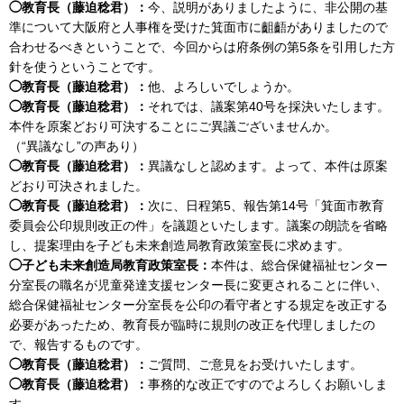
◯教育長（藤迫稔君）：
今、説明がありましたように、非公開の基
準について大阪府と人事権を受けた箕面市に齟齬がありましたので
合わせるべきということで、今回からは府条例の第5条を引用した方
針を使うということです。
◯教育長（藤迫稔君）：
他、よろしいでしょうか。
◯教育長（藤迫稔君）：
それでは、議案第40号を採決いたします。
本件を原案どおり可決することにご異議ございませんか。
（“異議なし”の声あり）
◯教育長（藤迫稔君）：
異議なしと認めます。よって、本件は原案
どおり可決されました。
◯教育長（藤迫稔君）：
次に、日程第5、報告第14号「箕面市教育
委員会公印規則改正の件」を議題といたします。議案の朗読を省略
し、提案理由を子ども未来創造局教育政策室長に求めます。
◯子ども未来創造局教育政策室長：
本件は、総合保健福祉センター
分室長の職名が児童発達支援センター長に変更されることに伴い、
総合保健福祉センター分室長を公印の看守者とする規定を改正する
必要があったため、教育長が臨時に規則の改正を代理しましたの
で、報告するものです。
◯教育長（藤迫稔君）：
ご質問、ご意見をお受けいたします。
◯教育長（藤迫稔君）：
事務的な改正ですのでよろしくお願いしま
す。