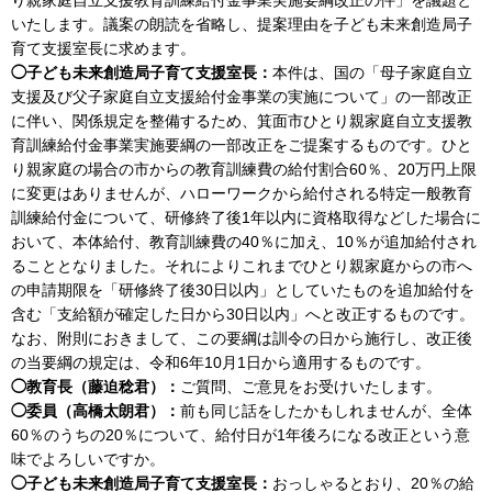
いたします。議案の朗読を省略し、提案理由を子ども未来創造局子
育て支援室長に求めます。
◯子ども未来創造局子育て支援室長：
本件は、国の「母子家庭自立
支援及び父子家庭自立支援給付金事業の実施について」の一部改正
に伴い、関係規定を整備するため、箕面市ひとり親家庭自立支援教
育訓練給付金事業実施要綱の一部改正をご提案するものです。ひと
り親家庭の場合の市からの教育訓練費の給付割合60％、20万円上限
に変更はありませんが、ハローワークから給付される特定一般教育
訓練給付金について、研修終了後1年以内に資格取得などした場合に
おいて、本体給付、教育訓練費の40％に加え、10％が追加給付され
ることとなりました。それによりこれまでひとり親家庭からの市へ
の申請期限を「研修終了後30日以内」としていたものを追加給付を
含む「支給額が確定した日から30日以内」へと改正するものです。
なお、附則におきまして、この要綱は訓令の日から施行し、改正後
の当要綱の規定は、令和6年10月1日から適用するものです。
◯教育長（藤迫稔君）：
ご質問、ご意見をお受けいたします。
◯委員（高橋太朗君）：
前も同じ話をしたかもしれませんが、全体
60％のうちの20％について、給付日が1年後ろになる改正という意
味でよろしいですか。
◯子ども未来創造局子育て支援室長：
おっしゃるとおり、20％の給