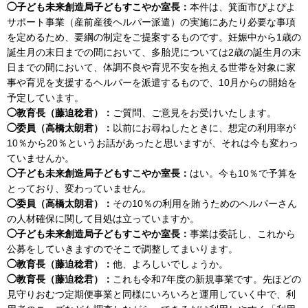
◯子ども未来創造局子どもすこやか室長：
本件は、箕面市ぴよぴよ
サポート事業（産前産後ヘルパー派遣）の実施にあたり必要な事項
を定めるため、要綱の制定をご提案するものです。妊娠中から1歳の
誕生月の末日までの間において、多胎児については2歳の誕生月の末
日までの間において、体調不良や育児不安を抱える世帯を対象に家
事や育児を支援するヘルパーを派遣するもので、10月からの開始を
予定しています。
◯教育長（藤迫稔君）：
ご質問、ご意見をお受けいたします。
◯委員（高橋太朗君）：
以前にお尋ねしたときに、想定の利用率が
10％から20％というお話があったと思いますが、それは今も変わっ
ていませんか。
◯子ども未来創造局子どもすこやか室長：
はい。今も10％で予算を
とっており、変わっていません。
◯委員（高橋太朗君）：
その10％の利用を賄うためのヘルパーさん
の人材確保に関して目処は立っていますか。
◯子ども未来創造局子どもすこやか室長：
事業は委託し、これから
公募をしていきますのでそこで調整してまいります。
◯教育長（藤迫稔君）：
他、よろしいでしょうか。
◯教育長（藤迫稔君）：
これも令和7年度の新規事業です。先ほどの
見守りおむつ定期便事業と同様にいろいろと運用していく中で、利