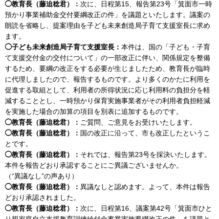
◯教育長（藤迫稔君）：
次に、日程第15、報告第23号「箕面市一時
預かり事業補助金交付要綱改正の件」を議題といたします。議案の
朗読を省略し、提案理由を子ども未来創造局子育て支援室長に求め
ます。
◯子ども未来創造局子育て支援室長：
本件は、国の「子ども・子育
て支援交付金の交付について」の一部改正に伴い、関係規定を整備
するため、要綱の改正をする必要が生じましたため、教育長が臨時
に代理しましたので、報告するものです。より多くのかたに利用を
促進する取組として、利用者の所得状況に応じ利用料の負担分を軽
減することとし、一時預かり保育実施事業者がその利用者負担軽減
を実施した場合の加算の項目を別表に追加するものです。
◯教育長（藤迫稔君）：
ご質問、ご意見をお受けいたします。
◯教育長（藤迫稔君）：
国の改正に沿って、市も改正したというこ
とです。
◯教育長（藤迫稔君）：
それでは、報告第23号を採決いたします。
本件を報告どおり承認することにご異議ございませんか。
（“異議なし”の声あり）
◯教育長（藤迫稔君）：
異議なしと認めます。よって、本件は報告
どおり承認されました。
◯教育長（藤迫稔君）：
次に、日程第16、議案第42号「箕面市ひと
り親家庭自立支援教育訓練給付金事業実施要綱改正の件」を議題と