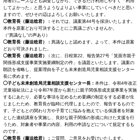
用者のニーズなども調査しながら、できるだけ利用しやすく「利用
してよかった」と思うようなよりよい事業にしていくべきだと思い
ますので、ぜひその辺はよろしくお願いいたします。
◯教育長（藤迫稔君）：
それでは、議案第44号を採決いたします。
本件を原案どおり可決することにご異議ございませんか。
（“異議なし”の声あり）
◯教育長（藤迫稔君）：
異議なしと認めます。よって、本件は原案
どおり可決されました。
◯教育長（藤迫稔君）：
次に、日程第22、報告第27号「箕面市親子
関係形成支援事業実施要綱制定の件」を議題といたします。議案の
朗読を省略し、提案理由を子ども未来創造局児童相談支援センター
長に求めます。
◯子ども未来創造局児童相談支援センター長：
本件は、令和4年改正
児童福祉法により令和7年度から新たに親子関係形成支援事業を実施
するにあたり、必要な事項を定めるため要綱の制定をする必要が生
じましたため、教育長が臨時に代理しましたので、報告するもので
す。子どもとの関わり方や子育てに悩みを抱えている保護者を対象
とした連続講座を実施し、良好な親子関係の形成に向けた支援を行
うため、対象者や事業の内容、利用の申請などについて規定するも
のです。
◯教育長（藤迫稔君）：
ご質問、ご意見をお受けいたします。