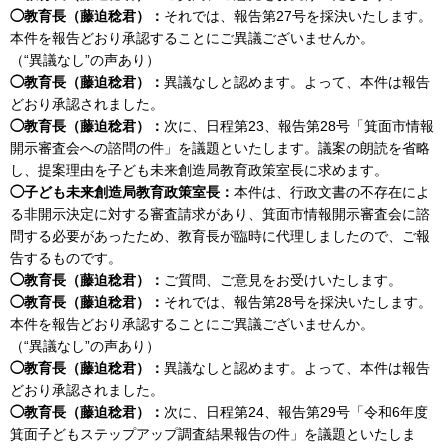
◯教育長（藤迫稔君）：
それでは、報告第27号を採決いたします。
本件を報告どおり承認することにご異議ございませんか。
（“異議なし”の声あり）
◯教育長（藤迫稔君）：
異議なしと認めます。よって、本件は報告
どおり承認されました。
◯教育長（藤迫稔君）：
次に、日程第23、報告第28号「箕面市情報
開示審査会への諮問の件」を議題といたします。議案の朗読を省略
し、提案理由を子ども未来創造局教育政策室長に求めます。
◯子ども未来創造局教育政策室長：
本件は、行政文書の不存在によ
る非開示決定に対する審査請求があり、箕面市情報開示審査会に諮
問する必要があったため、教育長が臨時に代理しましたので、ご報
告するものです。
◯教育長（藤迫稔君）：
ご質問、ご意見をお受けいたします。
◯教育長（藤迫稔君）：
それでは、報告第28号を採決いたします。
本件を報告どおり承認することにご異議ございませんか。
（“異議なし”の声あり）
◯教育長（藤迫稔君）：
異議なしと認めます。よって、本件は報告
どおり承認されました。
◯教育長（藤迫稔君）：
次に、日程第24、報告第29号「令和6年度
箕面子どもステップアップ調査結果報告の件」を議題といたしま