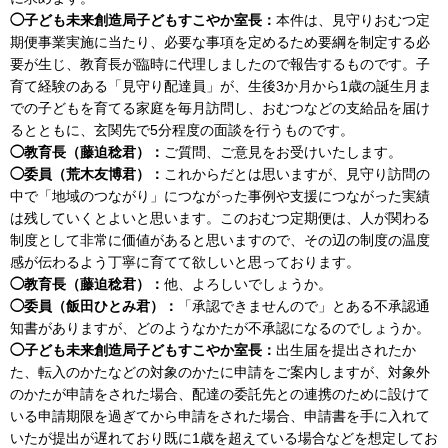
◯子ども未来創造局子どもすこやか室長：
本件は、見守りおむつ定
期便事業実施に当たり、必要な事項を定めるため要綱を制定する必
要が生じ、教育長が臨時に代理しましたので報告するものです。子
育て経験のある「見守り配達員」が、生後3か月から1歳の誕生月ま
での子どもを育てる家庭を毎月訪問し、おむつなどの支給品を届け
るとともに、玄関先で5分程度の面談を行うものです。
◯教育長（藤迫稔君）：
ご質問、ご意見をお受けいたします。
◯委員（荒木友博君）：
これからだとは思いますが、見守り訪問の
中で「地域のつながり」につながった事例や支援につながった実績
は残していくとよいと思います。このおむつ定期便は、人が関わる
制度として非常に価値があると思いますので、その辺の制度の温度
感が伝わるよう丁寧に育てて欲しいと思っております。
◯教育長（藤迫稔君）：
他、よろしいでしょうか。
◯委員（飯田ひとみ君）：
「承認できませんので」とある不承認通
知書がありますが、どのようなかたが不承認になるのでしょうか。
◯子ども未来創造局子どもすこやか室長：
出生届を提出されたか
た、転入のかたなどの対象のかたに申請をご案内しますが、対象外
のかたが申請をされた場合、配達の委託先との連携のために設けて
いる申請期限を過ぎてから申請をされた場合、申請書を手に入れて
いたが提出が遅れており既に1歳を超えている場合などを想定してお