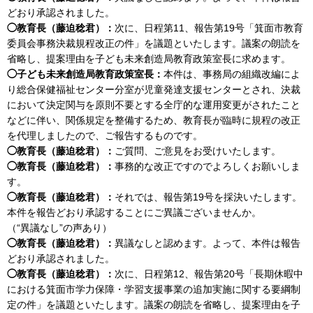
どおり承認されました。
◯教育長（藤迫稔君）：
次に、日程第11、報告第19号「箕面市教育
委員会事務決裁規程改正の件」を議題といたします。議案の朗読を
省略し、提案理由を子ども未来創造局教育政策室長に求めます。
◯子ども未来創造局教育政策室長：
本件は、事務局の組織改編によ
り総合保健福祉センター分室が児童発達支援センターとされ、決裁
において決定関与を原則不要とする全庁的な運用変更がされたこと
などに伴い、関係規定を整備するため、教育長が臨時に規程の改正
を代理しましたので、ご報告するものです。
◯教育長（藤迫稔君）：
ご質問、ご意見をお受けいたします。
◯教育長（藤迫稔君）：
事務的な改正ですのでよろしくお願いしま
す。
◯教育長（藤迫稔君）：
それでは、報告第19号を採決いたします。
本件を報告どおり承認することにご異議ございませんか。
（“異議なし”の声あり）
◯教育長（藤迫稔君）：
異議なしと認めます。よって、本件は報告
どおり承認されました。
◯教育長（藤迫稔君）：
次に、日程第12、報告第20号「長期休暇中
における箕面市学力保障・学習支援事業の追加実施に関する要綱制
定の件」を議題といたします。議案の朗読を省略し、提案理由を子