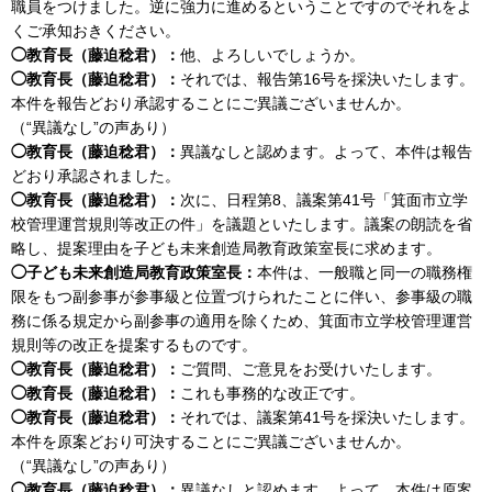
職員をつけました。逆に強力に進めるということですのでそれをよ
くご承知おきください。
◯教育長（藤迫稔君）：
他、よろしいでしょうか。
◯教育長（藤迫稔君）：
それでは、報告第16号を採決いたします。
本件を報告どおり承認することにご異議ございませんか。
（“異議なし”の声あり）
◯教育長（藤迫稔君）：
異議なしと認めます。よって、本件は報告
どおり承認されました。
◯教育長（藤迫稔君）：
次に、日程第8、議案第41号「箕面市立学
校管理運営規則等改正の件」を議題といたします。議案の朗読を省
略し、提案理由を子ども未来創造局教育政策室長に求めます。
◯子ども未来創造局教育政策室長：
本件は、一般職と同一の職務権
限をもつ副参事が参事級と位置づけられたことに伴い、参事級の職
務に係る規定から副参事の適用を除くため、箕面市立学校管理運営
規則等の改正を提案するものです。
◯教育長（藤迫稔君）：
ご質問、ご意見をお受けいたします。
◯教育長（藤迫稔君）：
これも事務的な改正です。
◯教育長（藤迫稔君）：
それでは、議案第41号を採決いたします。
本件を原案どおり可決することにご異議ございませんか。
（“異議なし”の声あり）
◯教育長（藤迫稔君）：
異議なしと認めます。よって、本件は原案