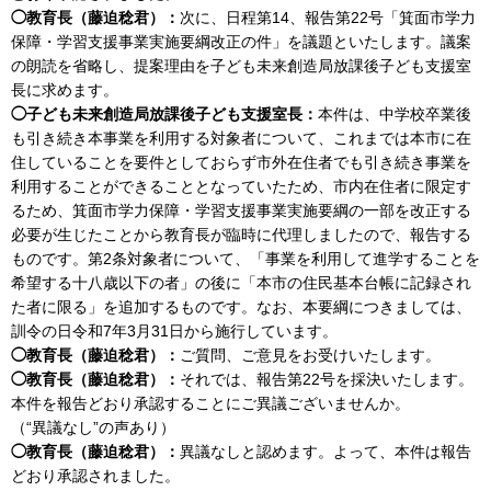
◯教育長（藤迫稔君）：
次に、日程第14、報告第22号「箕面市学力
保障・学習支援事業実施要綱改正の件」を議題といたします。議案
の朗読を省略し、提案理由を子ども未来創造局放課後子ども支援室
長に求めます。
◯子ども未来創造局放課後子ども支援室長：
本件は、中学校卒業後
も引き続き本事業を利用する対象者について、これまでは本市に在
住していることを要件としておらず市外在住者でも引き続き事業を
利用することができることとなっていたため、市内在住者に限定す
るため、箕面市学力保障・学習支援事業実施要綱の一部を改正する
必要が生じたことから教育長が臨時に代理しましたので、報告する
ものです。第2条対象者について、「事業を利用して進学することを
希望する十八歳以下の者」の後に「本市の住民基本台帳に記録され
た者に限る」を追加するものです。なお、本要綱につきましては、
訓令の日令和7年3月31日から施行しています。
◯教育長（藤迫稔君）：
ご質問、ご意見をお受けいたします。
◯教育長（藤迫稔君）：
それでは、報告第22号を採決いたします。
本件を報告どおり承認することにご異議ございませんか。
（“異議なし”の声あり）
◯教育長（藤迫稔君）：
異議なしと認めます。よって、本件は報告
どおり承認されました。