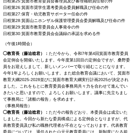
日程第25:箕面市教育委員会審理員及び審理補助員任命の件
日程第26:箕面市奨学生選考委員会委員解職及び任命の件
日程第27:保育・幼児教育サポーター任命の件
日程第28:箕面山ニホンザル保護管理委員会委員解職及び任命の件
日程第29:箕面市教育委員会人事発令の件
日程第30:箕面市教育委員会会議録の承認を求める件
（午後1時開会）
◯教育長（藤迫稔君）：
ただ今から、令和7年第4回箕面市教育委員
会定例会を開催いたします。今年度第1回目の定例会ですが、桑野委
員をお迎えしまして、新しいメンバーで取り組むことになります。
今年1年よろしくお願いします。また総合教育会議において、箕面市
教育大綱2025-2028並びに箕面市教育大綱実行計画2025が決定され
ました。これをもとに教育委員会事務局共々力を合わせて進んでい
きたいと思いますので、よろしくお願いします。議事に先立ちまし
て事務局に「諸般の報告」を求めます。
（事務局報告）
◯教育長（藤迫稔君）：
ただ今の報告どおり、本委員会は成立いた
しました。今回から新たな委員構成による定例会となりますが、代
表教育委員及び私の職務代理者が不在となっております。代表教育
委員については、退任された山元元教育委員には、新制度になる前