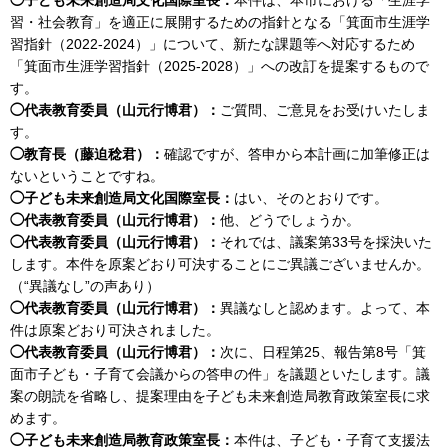
習・社会教育」を適正に展開するための指針となる「箕面市生涯学
習指針（2022-2024）」について、新たな課題等へ対応するため
「箕面市生涯学習指針（2025-2028）」への改訂を提案するもので
す。
◯代表教育委員（山元行博君）：
ご質問、ご意見をお受けいたしま
す。
◯教育長（藤迫稔君）：
確認ですが、答申から本計画に加筆修正は
ないということですね。
◯子ども未来創造局文化国際室長：
はい、そのとおりです。
◯代表教育委員（山元行博君）：
他、どうでしょうか。
◯代表教育委員（山元行博君）：
それでは、議案第33号を採決いた
します。本件を原案どおり可決することにご異議ございませんか。
（“異議なし”の声あり）
◯代表教育委員（山元行博君）：
異議なしと認めます。よって、本
件は原案どおり可決されました。
◯代表教育委員（山元行博君）：
次に、日程第25、報告第8号「箕
面市子ども・子育て会議からの答申の件」を議題といたします。議
案の朗読を省略し、提案理由を子ども未来創造局教育政策室長に求
めます。
◯子ども未来創造局教育政策室長：
本件は、子ども・子育て支援法