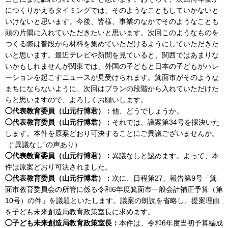
につくりかえるタイミングでは、そのようなこともしていかないと
いけないと思います。今後、皆様、事業のなかでそのようなことも
頭の片隅に入れていただきたいと思います。次回このようなものを
つくる際は普段から材料を集めていただけるようにしていただきた
いと思います。最近テレビや新聞を見ていると、関西ではあまりな
いかもしれませんが関東では、外国の子どもと日本の子どもがハレ
ーションを起こすニュースが見受けられます。箕面市がそのような
まちにならないように、次回はプランの段階から入れていただけた
らと思いますので、よろしくお願いします。
◯代表教育委員（山元行博君）：
他、どうでしょうか。
◯代表教育委員（山元行博君）：
それでは、議案第34号を採決いた
します。本件を原案どおり可決することにご異議ございませんか。
（“異議なし”の声あり）
◯代表教育委員（山元行博君）：
異議なしと認めます。よって、本
件は原案どおり可決されました。
◯代表教育委員（山元行博君）：
次に、日程第27、報告第9号「箕
面市教育委員会の所管に係る令和6年度箕面市一般会計補正予算（第
10号）の件」を議題といたします。議案の朗読を省略し、提案理由
を子ども未来創造局教育政策室長に求めます。
◯子ども未来創造局教育政策室長：
本件は、令和6年度当初予算編成