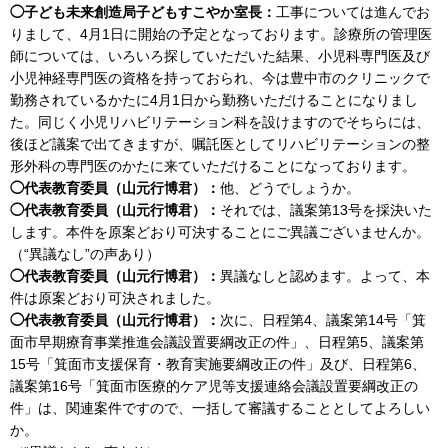
◯子ども未来創造局子どもすこやか室長：
工事については進んでお
りまして、4月1日に開始の予定となっております。診療所の管理医
師については、いろいろ探していただいた結果、小児科専門医及び
小児神経専門医の資格を持っておられ、今は豊中市のクリニックで
勤務されているかたに4月1日から勤務いただけることになりまし
た。同じく小児リハビリテーション科を設けますのでそちらには、
後ほど議案で出てきますが、嘱託医としてリハビリテーションの整
形外科の専門医のかたに来ていただけることになっております。
◯代表教育委員（山元行博君）：
他、どうでしょうか。
◯代表教育委員（山元行博君）：
それでは、議案第13号を採決いた
します。本件を原案どおり可決することにご異議ございませんか。
（“異議なし”の声あり）
◯代表教育委員（山元行博君）：
異議なしと認めます。よって、本
件は原案どおり可決されました。
◯代表教育委員（山元行博君）：
次に、日程第4、議案第14号「箕
面市早期療育事業推進会議設置要綱改正の件」、日程第5、議案第
15号「箕面市支援保育・教育実施要綱改正の件」及び、日程第6、
議案第16号「箕面市医療的ケア児等支援連絡会議設置要綱改正の
件」は、関連案件ですので、一括して審議することとしてよろしい
か。