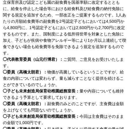
立保育所及び認定こども園の副食費を国基準額に改定するととも
に、給食を停止した場合等における給食料及び給食費の納付免除に
関する規定を追加するため、一部改正をご提案するものです。1人あ
たりの月額給食費等の副食費を2号認定子どもにおいては4,500円か
ら4,800円に、1号認定子どもにおいては2,600円から2,700円に改定
するものです。また、国制度による低所得世帯を対象とした免除に
加え、子どもが疾病や食物アレルギー等により1か月以上連続して喫
食できない場合も給食費等を免除できるよう規定を追加するもので
す。
◯代表教育委員（山元行博君）：
ご質問、ご意見をお受けいたしま
す。
◯委員（高橋太朗君）：
物価が高騰しているということですが、給
食の内容については変わらず、量も減らすことなく提供を続けるこ
とができているのでしょうか。
◯子ども未来創造局保育幼稚園総務室長：
量や内容についても維持
できるよう予算として要求しております。
◯委員（高橋太朗君）：
副食費のみとのことですが、主食費は金額
を上げなくても問題ないのでしょうか。
◯子ども未来創造局保育幼稚園総務室長：
今回は主食費はそのまま
の金額で1,000円です。
◯委員（高橋太朗君）：
引き続き、子どもに提供する食事の量が減