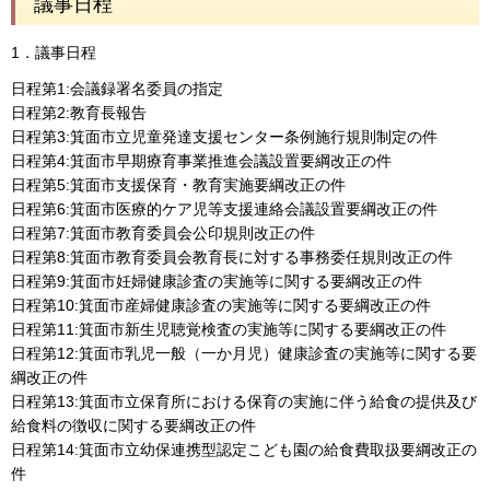
議事日程
1．議事日程
日程第1:会議録署名委員の指定
日程第2:教育長報告
日程第3:箕面市立児童発達支援センター条例施行規則制定の件
日程第4:箕面市早期療育事業推進会議設置要綱改正の件
日程第5:箕面市支援保育・教育実施要綱改正の件
日程第6:箕面市医療的ケア児等支援連絡会議設置要綱改正の件
日程第7:箕面市教育委員会公印規則改正の件
日程第8:箕面市教育委員会教育長に対する事務委任規則改正の件
日程第9:箕面市妊婦健康診査の実施等に関する要綱改正の件
日程第10:箕面市産婦健康診査の実施等に関する要綱改正の件
日程第11:箕面市新生児聴覚検査の実施等に関する要綱改正の件
日程第12:箕面市乳児一般（一か月児）健康診査の実施等に関する要
綱改正の件
日程第13:箕面市立保育所における保育の実施に伴う給食の提供及び
給食料の徴収に関する要綱改正の件
日程第14:箕面市立幼保連携型認定こども園の給食費取扱要綱改正の
件