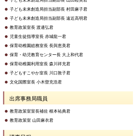
子ども未来創造局担当副部長 村田麻子君
子ども未来創造局担当副部長 遠近高明君
教育政策室長 渡邊弘君
児童生徒指導室長 赤城龍一君
保育幼稚園総務室長 長與恵美君
保育・幼児教育センター長 大上和代君
保育幼稚園利用室長 森川祥充君
子どもすこやか室長 川口敦子君
文化国際室長 小木曽充浩君
出席事務局職員
教育政策室室長補佐 根本祐典君
教育政策室 山田麻衣君