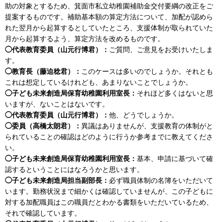
助の対象とするため、箕面市私立幼稚園補助金交付要綱の改正をご
提案するものです。補助基本額の算定方法について、加配が認めら
れた翌月から起算するとしていたところ、支援体制が取られていた
月から起算するよう、算定方法を改めるものです。
◯代表教育委員（山元行博君）：
ご質問、ご意見をお受けいたしま
す。
◯教育長（藤迫稔君）：
このケースは多いのでしょうか。それとも
これは想定しているけれども、あまりないことでしょうか。
◯子ども未来創造局保育幼稚園利用室長：
それほど多くはないと思
いますが、ないことはないです。
◯代表教育委員（山元行博君）：
他、どうでしょうか。
◯委員（高橋太朗君）：
異議はありませんが、支援教育の体制がと
られていることの確認はどのように行うか参考までに教えてくださ
い。
◯子ども未来創造局保育幼稚園利用室長：
基本、申請に基づいて確
認するということにはなろうかと思います。
◯子ども未来創造局担当副部長：
必ず職員体制の名簿をいただいて
います。勤務状況まで細かくは確認していませんが、この子どもに
対する加配職員はこの職員だとわかる書類をいただいているため、
それで確認しています。