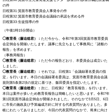
の件
日程第31:箕面市教育委員会人事発令の件
日程第32:箕面市教育委員会会議録の承認を求める件
日程第33:生徒指導の件
（午後1時15分開会）
◯教育長（藤迫稔君）：
ただ今から、令和7年第3回箕面市教育委員
会定例会を開催いたします。議事に先立ちまして事務局に「諸般の
報告」を求めます。
（事務局報告）
◯教育長（藤迫稔君）：
ただ今の報告どおり、本委員会は成立いた
しました。
◯教育長（藤迫稔君）：
それでは、日程第1「会議録署名委員の指
定」を行います。本日の会議録署名委員は、箕面市教育委員会会議
規則第5条第2項の規定に基づき、飯田委員を指定いたします。
◯教育長（藤迫稔君）：
次に、日程第2「教育長報告」を行います。
本日は案件が多いため教育長報告は簡略したいと思います。令和7年
第1回箕面市議会定例会が開催されました。そのなかで3月5日、6日
に市長の施政及び予算編成方針に対する代表質問がありました。多
岐にわたってありましたが、今回の代表質問のなかで、将来に向け