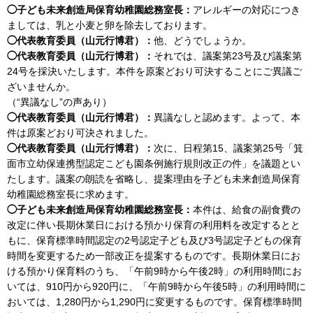
◯子ども未来創造局保育幼稚園総務室長：
アレルギーの対応につき
ましては、乳と小麦と卵を除去しております。
◯代表教育委員（山元行博君）：
他、どうでしょうか。
◯代表教育委員（山元行博君）：
それでは、議案第23号及び議案第
24号を採決いたします。本件を原案どおり可決することにご異議ご
ざいませんか。
（“異議なし”の声あり）
◯代表教育委員（山元行博君）：
異議なしと認めます。よって、本
件は原案どおり可決されました。
◯代表教育委員（山元行博君）：
次に、日程第15、議案第25号「箕
面市立幼保連携型認定こども園条例施行規則改正の件」を議題とい
たします。議案の朗読を省略し、提案理由を子ども未来創造局保育
幼稚園総務室長に求めます。
◯子ども未来創造局保育幼稚園総務室長：
本件は、給食の副食費の
改定に伴い長期休業日における預かり保育の利用料を改定するとと
もに、保育標準時間認定の2号認定子ども及び3号認定子どもの保育
時間を変更するため一部改正を提案するものです。長期休業日にお
ける預かり保育料のうち、「午前9時から午後2時」の利用時間にお
いては、910円から920円に、「午前9時から午後5時」の利用時間に
おいては、1,280円から1,290円に変更するものです。保育標準時間