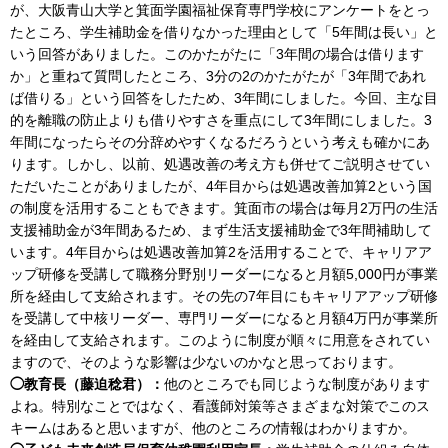
が、大阪青山大学と箕面学園福祉保育専門学校にアンケートをとっ
たところ、学生補助金を借りなかった理由として「5年間は長い」と
いう回答がありました。このかたがたに「3年間の場合は借ります
か」と重ねて質問したところ、3分の2のかたがたが「3年間であれ
ば借りる」という回答をしたため、3年間にしました。今回、主な目
的を離職の防止よりも借りやすさを重点にして3年間にしました。3
年間になったらその分辞めやすくなるだろうという考えも確かにあ
ります。しかし、以前、処遇改善の考え方も併せてご説明させてい
ただいたことがありましたが、4年目からは処遇改善加算2という国
の制度を活用することもできます。箕面市の場合は毎月2万円の生活
支援補助金が3年間あるため、まず生活支援補助金で3年間補助して
います。4年目からは処遇改善加算2を活用することで、キャリアア
ップ研修を受講して職務分野別リーダーになると月額5,000円が事業
所を経由して支給されます。その先の7年目にもキャリアアップ研修
を受講して中核リーダー、専門リーダーになると月額4万円が事業所
を経由して支給されます。このように制度が順々に用意をされてい
ますので、そのような影響は少ないのかなと思っております。
◯教育長（藤迫稔君）：
他のところでも同じような制度があります
よね。特別なことではなく、看護師対策等さまざまな対策でこのス
キームはあると思いますが、他のところの情報はわかりますか。