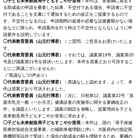
◯子ども未来創造局子どもすこやか室長：
本件は、各要綱に規定す
る助成金の申請を審査した結果、不交付である場合、申請者に不交
付であることを文書にて通知するための改正をご提案するもので
す。不交付となるのは、申請期間の超過や必要な証拠書類がない場
合などに限られ、申請案内を行う時点で不交付とならないように申
請要件を説明しています。
◯代表教育委員（山元行博君）：
ご質問、ご意見をお受けいたしま
す。
◯代表教育委員（山元行博君）：
それでは、議案第19号、議案第20
号及び議案第21号を採決いたします。本件を原案どおり可決するこ
とにご異議ございませんか。
（“異議なし”の声あり）
◯代表教育委員（山元行博君）：
異議なしと認めます。よって、本
件は原案どおり可決されました。
◯代表教育委員（山元行博君）：
次に、日程第12、議案第22号「箕
面市乳児一般（一か月児）健康診査の実施等に関する要綱改正の
件」を議題といたします。議案の朗読を省略し、提案理由を子ども
未来創造局子どもすこやか室長に求めます。
◯子ども未来創造局子どもすこやか室長：
本件は、国の「母子保健
医療対策総合支援事業」の補助単価増額に伴い、大阪府内の指定医
療機関等以外で受診した場合の助成金の額を増額するため、要綱の