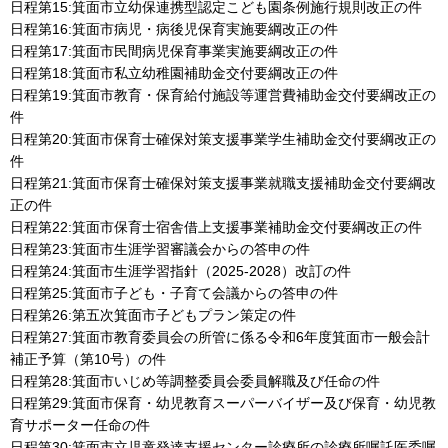
日程第15:箕面市立幼保連携型認定こども園条例施行規則改正の件
日程第16:箕面市病児・病後児保育実施要綱改正の件
日程第17:箕面市民間病児保育事業実施要綱改正の件
日程第18:箕面市私立幼稚園補助金交付要綱改正の件
日程第19:箕面市教育・保育給付施設等運営費補助金交付要綱改正の
件
日程第20:箕面市保育士確保対策支援事業学生補助金交付要綱改正の
件
日程第21:箕面市保育士確保対策支援事業就職支援補助金交付要綱改
正の件
日程第22:箕面市保育士宿舎借上支援事業補助金交付要綱改正の件
日程第23:箕面市生涯学習審議会からの答申の件
日程第24:箕面市生涯学習指針（2025-2028）改訂の件
日程第25:箕面市子ども・子育て会議からの答申の件
日程第26:第五次箕面市子どもプラン策定の件
日程第27:箕面市教育委員会の所管に係る令和6年度箕面市一般会計
補正予算（第10号）の件
日程第28:箕面市いじめ等調整委員会委員解職及び任命の件
日程第29:箕面市保育・幼児教育スーパーバイザー及び保育・幼児教
育サポーター任命の件
日程第30:箕面市立児童発達支援センター診療所の診療所嘱託医委嘱