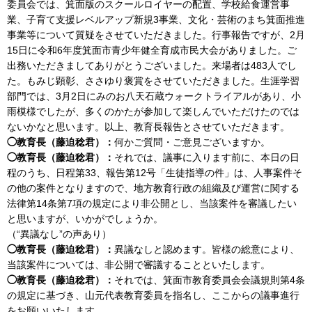
委員会では、箕面版のスクールロイヤーの配置、学校給食運営事
業、子育て支援レベルアップ新規3事業、文化・芸術のまち箕面推進
事業等について質疑をさせていただきました。行事報告ですが、2月
15日に令和6年度箕面市青少年健全育成市民大会がありました。ご
出務いただきましてありがとうございました。来場者は483人でし
た。もみじ顕彰、ささゆり褒賞をさせていただきました。生涯学習
部門では、3月2日にみのお八天石蔵ウォークトライアルがあり、小
雨模様でしたが、多くのかたが参加して楽しんでいただけたのでは
ないかなと思います。以上、教育長報告とさせていただきます。
◯教育長（藤迫稔君）：
何かご質問・ご意見ございますか。
◯教育長（藤迫稔君）：
それでは、議事に入ります前に、本日の日
程のうち、日程第33、報告第12号「生徒指導の件」は、人事案件そ
の他の案件となりますので、地方教育行政の組織及び運営に関する
法律第14条第7項の規定により非公開とし、当該案件を審議したい
と思いますが、いかがでしょうか。
（“異議なし”の声あり）
◯教育長（藤迫稔君）：
異議なしと認めます。皆様の総意により、
当該案件については、非公開で審議することといたします。
◯教育長（藤迫稔君）：
それでは、箕面市教育委員会会議規則第4条
の規定に基づき、山元代表教育委員を指名し、ここからの議事進行
をお願いいたします。