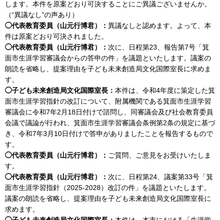
します。本件を原案どおり可決することにご異議ございませんか。
（“異議なし”の声あり）
◯代表教育委員（山元行博君）：
異議なしと認めます。よって、本
件は原案どおり可決されました。
◯代表教育委員（山元行博君）：
次に、日程第23、報告第7号「箕
面市生涯学習審議会からの答申の件」を議題といたします。議案の
朗読を省略し、提案理由を子ども未来創造局文化国際室長に求めま
す。
◯子ども未来創造局文化国際室長：
本件は、令和4年度に策定した箕
面市生涯学習指針の改訂について、附属機関である箕面市生涯学習
審議会に令和7年2月18日付けで諮問し、同審議会及び社会教育委員
会議で議論が行われ、箕面市生涯学習審議会条例第2条の規定に基づ
き、令和7年3月10日付けで答申がありましたことを報告するもので
す。
◯代表教育委員（山元行博君）：
ご質問、ご意見をお受けいたしま
す。
◯代表教育委員（山元行博君）：
次に、日程第24、議案第33号「箕
面市生涯学習指針（2025-2028）改訂の件」を議題といたします。
議案の朗読を省略し、提案理由を子ども未来創造局文化国際室長に
求めます。
◯子ども未来創造局文化国際室長：
本件は、本市における「生涯学