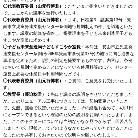
◯代表教育委員（山元行博君）：
ただいまご指名いただきましたの
で、ここからの議事を進行いたします。
◯代表教育委員（山元行博君）：
まず、日程第3、議案第13号「箕
面市立児童発達支援センター条例施行規則制定の件」を議題といた
します。議案の朗読を省略し、提案理由を子ども未来創造局子ども
すこやか室長に求めます。
◯子ども未来創造局子どもすこやか室長：
本件は、箕面市立児童発
達支援センター条例(令和5年箕面市条例第37号)の施行に関し必要な
事項を定めるため、規則の制定を提案するものです。内容は、条例
において規則で定めることになっている使用料等のほか、センター
運営上必要な休業日や利用時間などです。
◯代表教育委員（山元行博君）：
ご質問、ご意見をお受けいたしま
す。
◯教育長（藤迫稔君）：
先ほど議会の説明をさせていただきました
が、このリニューアル工事につきましては、契約変更ということ
で、先般、議会で決定いただきました。その経過も含めて、4月1日
にオープンできるという確認のための説明をお願いいたします。ま
た、ここのドクターについては当初なかなか見つからず、四苦八苦
しましたが、現状としてどのようなかたにやっていただけることに
なったのか共有しておきたいので説明をお願いいたします。