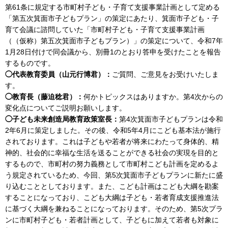
第61条に規定する市町村子ども・子育て支援事業計画として定める
「第五次箕面市子どもプラン」の策定にあたり、箕面市子ども・子
育て会議に諮問していた「市町村子ども・子育て支援事業計画
（（仮称）第五次箕面市子どもプラン）」の策定について、令和7年
1月28日付けで同会議から、別冊1のとおり答申を受けたことを報告
するものです。
◯代表教育委員（山元行博君）：
ご質問、ご意見をお受けいたしま
す。
◯教育長（藤迫稔君）：
何かトピックスはありますか。第4次からの
変化点についてご説明お願いします。
◯子ども未来創造局教育政策室長：
第4次箕面市子どもプランは令和
2年6月に策定しました。その後、令和5年4月にこども基本法が施行
されております。これは子どもや若者が将来にわたって身体的、精
神的、社会的に幸福な生活を送ることができる社会の実現を目的と
するもので、市町村の努力義務として市町村こども計画を定めるよ
う規定されているため、今回、第5次箕面市子どもプランに新たに盛
り込むこととしております。また、こども計画はこども大綱を勘案
することになっており、こども大綱は子ども・若者育成支援推進法
に基づく大綱を兼ねることになっております。そのため、第5次プラ
ンに市町村子ども・若者計画として、子どもに加えて若者も対象に