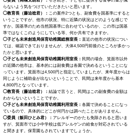
らないよう気をつけていただきたいと思います。
◯教育長（藤迫稔君）：
この案件2つとも、副食費を国基準にすると
いうことですが、他市の状況、特に近隣の状況はどのような感じで
すか。国基準のため当然国基準に合わせているのか、この市は国基
準ではなくこのようにしている等、何か共有できますか。
◯子ども未来創造局保育幼稚園総務室長：
直近の他市の状況につい
ては、確認できておりませんが、大体4,500円前後のところが多かっ
たかと思います。
◯子ども未来創造局保育幼稚園利用室長：
民間の場合、箕面市以外
の近隣の他市は、基本的には副食費は各園で決めるということにな
っています。箕面市は4,500円と指定していましたが、来年度からは
同じように補助金が出ないということで、民間は来年度から基本
4,800円となっています。
◯教育長（藤迫稔君）：
結論で言うと、民間はこの副食費の金額は
わからないということですか。
◯子ども未来創造局保育幼稚園利用室長：
各園で決めることになっ
ているので、具体的にどこが何円かは調べたことがありません。
◯委員（飯田ひとみ君）：
アレルギーのかたも免除されると思いま
すが、箕面市では小中学校は低アレルゲンの給食が対応されている
と聞きます。保育園もされていますでしょうか。