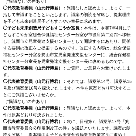
（“異議なし”の声あり）
◯代表教育委員（山元行博君）：
異議なしと認めます。よって、一
括して審議することといたします。議案の朗読を省略し、提案理由
を子ども未来創造局子どもすこやか室長に求めます。
◯子ども未来創造局子どもすこやか室長：
本件は、令和7年4月に子
どもすこやか室総合保健福祉センター分室が市役所第二別館へ移転
し、箕面市立児童発達支援センターとして開設するにあたり、関係
する要綱の改正をご提案するものです。改正する内容は、総合保健
福祉センター分室を箕面市立児童発達支援センターに、総合保健福
祉センター分室長を児童発達支援センター長に改めるものです。
◯代表教育委員（山元行博君）：
ご質問、ご意見をお受けいたしま
す。
◯代表教育委員（山元行博君）：
それでは、議案第14号、議案第15
号及び議案第16号を採決いたします。本件を原案どおり可決するこ
とにご異議ございませんか。
（“異議なし”の声あり）
◯代表教育委員（山元行博君）：
異議なしと認めます。よって、本
件は原案どおり可決されました。
◯代表教育委員（山元行博君）：
次に、日程第7、議案第17号「箕
面市教育委員会公印規則改正の件」を議題といたします。議案の朗
読を省略し、提案理由を子ども未来創造局教育政策室長に求めま