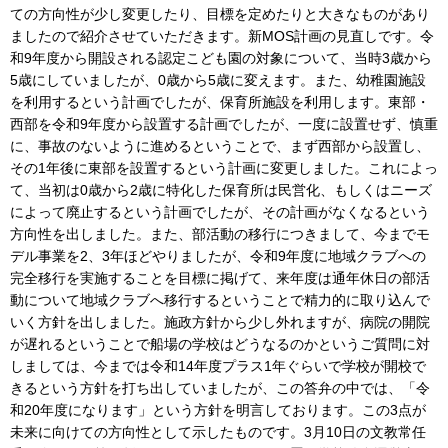
ての方向性が少し変更したり、目標を定めたりと大きなものがあり
ましたので紹介させていただきます。新MOS計画の見直しです。令
和9年度から開設される認定こども園の対象について、当時3歳から
5歳にしていましたが、0歳から5歳に変えます。また、幼稚園施設
を利用するという計画でしたが、保育所施設を利用します。東部・
西部を令和9年度から設置する計画でしたが、一度に設置せず、慎重
に、事故のないように進めるということで、まず西部から設置し、
その1年後に東部を設置するという計画に変更しました。これによっ
て、当初は0歳から2歳に特化した保育所は民営化、もしくはニーズ
によって廃止するという計画でしたが、その計画がなくなるという
方向性を出しました。また、部活動の移行につきまして、今までモ
デル事業を2、3年ほどやりましたが、令和9年度に地域クラブへの
完全移行を実施することを目標に掲げて、来年度は通年休日の部活
動について地域クラブへ移行するということで精力的に取り込んで
いく方針を出しました。施政方針から少し外れますが、病院の開院
が遅れるということで船場の学校はどうなるのかというご質問に対
しましては、今までは令和14年度プラス1年ぐらいで学校が開校で
きるという方針を打ち出していましたが、この答弁の中では、「令
和20年度になります」という方針を明言しております。この3点が
未来に向けての方向性として示したものです。3月10日の文教常任