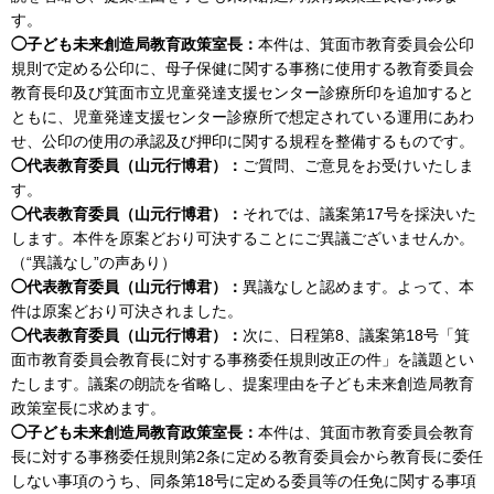
す。
◯子ども未来創造局教育政策室長：
本件は、箕面市教育委員会公印
規則で定める公印に、母子保健に関する事務に使用する教育委員会
教育長印及び箕面市立児童発達支援センター診療所印を追加すると
ともに、児童発達支援センター診療所で想定されている運用にあわ
せ、公印の使用の承認及び押印に関する規程を整備するものです。
◯代表教育委員（山元行博君）：
ご質問、ご意見をお受けいたしま
す。
◯代表教育委員（山元行博君）：
それでは、議案第17号を採決いた
します。本件を原案どおり可決することにご異議ございませんか。
（“異議なし”の声あり）
◯代表教育委員（山元行博君）：
異議なしと認めます。よって、本
件は原案どおり可決されました。
◯代表教育委員（山元行博君）：
次に、日程第8、議案第18号「箕
面市教育委員会教育長に対する事務委任規則改正の件」を議題とい
たします。議案の朗読を省略し、提案理由を子ども未来創造局教育
政策室長に求めます。
◯子ども未来創造局教育政策室長：
本件は、箕面市教育委員会教育
長に対する事務委任規則第2条に定める教育委員会から教育長に委任
しない事項のうち、同条第18号に定める委員等の任免に関する事項