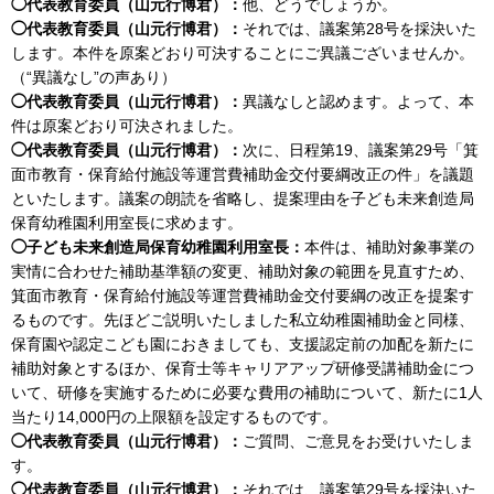
◯代表教育委員（山元行博君）：
他、どうでしょうか。
◯代表教育委員（山元行博君）：
それでは、議案第28号を採決いた
します。本件を原案どおり可決することにご異議ございませんか。
（“異議なし”の声あり）
◯代表教育委員（山元行博君）：
異議なしと認めます。よって、本
件は原案どおり可決されました。
◯代表教育委員（山元行博君）：
次に、日程第19、議案第29号「箕
面市教育・保育給付施設等運営費補助金交付要綱改正の件」を議題
といたします。議案の朗読を省略し、提案理由を子ども未来創造局
保育幼稚園利用室長に求めます。
◯子ども未来創造局保育幼稚園利用室長：
本件は、補助対象事業の
実情に合わせた補助基準額の変更、補助対象の範囲を見直すため、
箕面市教育・保育給付施設等運営費補助金交付要綱の改正を提案す
るものです。先ほどご説明いたしました私立幼稚園補助金と同様、
保育園や認定こども園におきましても、支援認定前の加配を新たに
補助対象とするほか、保育士等キャリアアップ研修受講補助金につ
いて、研修を実施するために必要な費用の補助について、新たに1人
当たり14,000円の上限額を設定するものです。
◯代表教育委員（山元行博君）：
ご質問、ご意見をお受けいたしま
す。
◯代表教育委員（山元行博君）：
それでは、議案第29号を採決いた