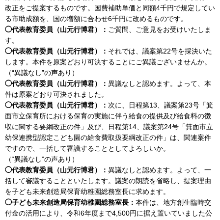
改正をご提案するものです。国費補助単価と同額4千円で規定してい
る市助成額を、国の増額に合わせ6千円に改めるものです。
◯代表教育委員（山元行博君）：
ご質問、ご意見をお受けいたしま
す。
◯代表教育委員（山元行博君）：
それでは、議案第22号を採決いた
します。本件を原案どおり可決することにご異議ございませんか。
（“異議なし”の声あり）
◯代表教育委員（山元行博君）：
異議なしと認めます。よって、本
件は原案どおり可決されました。
◯代表教育委員（山元行博君）：
次に、日程第13、議案第23号「箕
面市立保育所における保育の実施に伴う給食の提供及び給食料の徴
収に関する要綱改正の件」及び、日程第14、議案第24号「箕面市立
幼保連携型認定こども園の給食費取扱要綱改正の件」は、関連案件
ですので、一括して審議することとしてよろしいか。
（“異議なし”の声あり）
◯代表教育委員（山元行博君）：
異議なしと認めます。よって、一
括して審議することといたします。議案の朗読を省略し、提案理由
を子ども未来創造局保育幼稚園総務室長に求めます。
◯子ども未来創造局保育幼稚園総務室長：
本件は、地方創生臨時交
付金の活用により、令和6年度まで4,500円に据え置いていました公