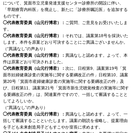
について、箕面市立児童発達支援センター診療所の開設に伴い、
「早期療育内科医」を廃止し、新たに「診療所嘱託医」を追加する
ものです。
◯代表教育委員（山元行博君）：
ご質問、ご意見をお受けいたしま
す。
◯代表教育委員（山元行博君）：
それでは、議案第18号を採決いた
します。本件を原案どおり可決することにご異議ございませんか。
（“異議なし”の声あり）
◯代表教育委員（山元行博君）：
異議なしと認めます。よって、本
件は原案どおり可決されました。
◯代表教育委員（山元行博君）：
次に、日程第9、議案第19号「箕
面市妊婦健康診査の実施等に関する要綱改正の件」日程第10、議案
第20号「箕面市産婦健康診査の実施等に関する要綱改正の件」及
び、日程第11、議案第21号「箕面市新生児聴覚検査の実施等に関す
る要綱改正の件」は、関連案件ですので、一括して審議することと
してよろしいか。
（“異議なし”の声あり）
◯代表教育委員（山元行博君）：
異議なしと認めます。よって、一
括して審議することといたします。議案の朗読を省略し、提案理由
を子ども未来創造局子どもすこやか室長に求めます。