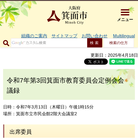
大阪府箕面市 
メニュー
組織のご案内
サイトマップ
お問い合わせ
Multilingual
検索の仕方
更新日：2025年4月18日
令和7年第3回箕面市教育委員会定例会会
議録
日時：令和7年3月13日（木曜日）午後1時15分
場所：箕面市立市民会館2階大会議室2
出席委員