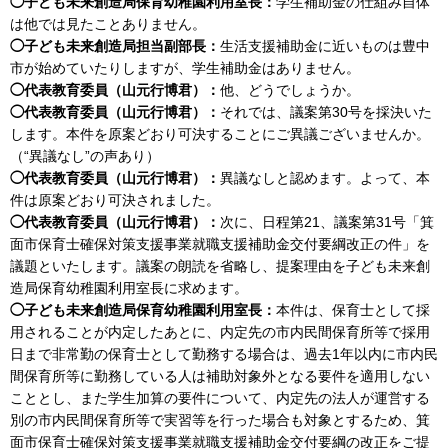
◯子ども未来創造局保育幼稚園利用室長：
学生補助金の仕組み自体
は他では見たことありません。
◯子ども未来創造局担当副部長：
生活支援補助金に近いものは豊中
市が始めていたりしますが、学生補助金はありません。
◯代表教育委員（山元行博君）：
他、どうでしょうか。
◯代表教育委員（山元行博君）：
それでは、議案第30号を採決いた
します。本件を原案どおり可決することにご異議ございませんか。
（“異議なし”の声あり）
◯代表教育委員（山元行博君）：
異議なしと認めます。よって、本
件は原案どおり可決されました。
◯代表教育委員（山元行博君）：
次に、日程第21、議案第31号「箕
面市保育士確保対策支援事業就職支援補助金交付要綱改正の件」を
議題といたします。議案の朗読を省略し、提案理由を子ども未来創
造局保育幼稚園利用室長に求めます。
◯子ども未来創造局保育幼稚園利用室長：
本件は、保育士として採
用されることが内定したあとに、内定先の市内民間保育所等で採用
日まで非常勤の保育士として勤務する場合は、過去1年以内に市内民
間保育所等に勤務している人は補助対象外となる要件を適用しない
こととし、また学生加算の要件について、内定先の法人が運営する
別の市内民間保育所等で実習等を行った場合も対象とするため、箕
面市保育士確保対策支援事業就職支援補助金交付要綱の改正をご提