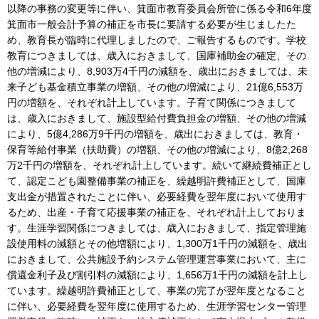
以降の事務の変更等に伴い、箕面市教育委員会所管に係る令和6年度
箕面市一般会計予算の補正を市長に要請する必要が生じましたた
め、教育長が臨時に代理しましたので、ご報告するものです。学校
教育につきましては、歳入におきまして、国庫補助金の確定、その
他の増減により、8,903万4千円の減額を、歳出におきましては、未
来子ども基金積立事業の増額、その他の増減により、21億6,553万
円の増額を、それぞれ計上しています。子育て関係につきまして
は、歳入におきまして、施設型給付費負担金の増額、その他の増減
により、5億4,286万9千円の増額を、歳出におきましては、教育・
保育等給付事業（扶助費）の増額、その他の増減により、8億2,268
万2千円の増額を、それぞれ計上しています。続いて継続費補正とし
て、認定こども園整備事業の補正を、繰越明許費補正として、国庫
支出金が措置されたことに伴い、必要経費を翌年度において使用す
るため、出産・子育て応援事業の補正を、それぞれ計上しておりま
す。生涯学習関係につきましては、歳入におきまして、指定管理施
設使用料の減額とその他増額により、1,300万1千円の減額を、歳出
におきまして、公共施設予約システム管理運営事業において、主に
償還金利子及び割引料の減額により、1,656万1千円の減額を計上し
ています。繰越明許費補正として、事業の完了が翌年度となること
に伴い、必要経費を翌年度に使用するため、生涯学習センター管理