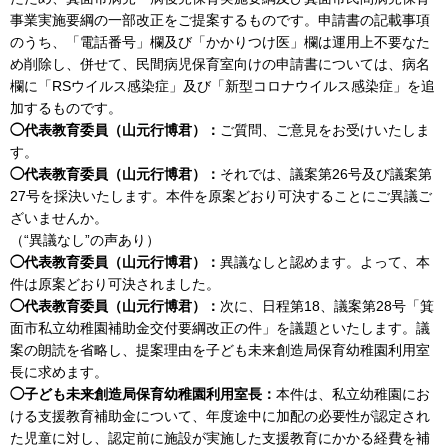
事業実施要綱の一部改正をご提案するものです。申請書の記載事項
のうち、「電話番号」欄及び「かかりつけ医」欄は運用上不要なた
め削除し、併せて、民間病児保育室向けの申請書については、病名
欄に「RSウイルス感染症」及び「新型コロナウイルス感染症」を追
加するものです。
◯代表教育委員（山元行博君）：
ご質問、ご意見をお受けいたしま
す。
◯代表教育委員（山元行博君）：
それでは、議案第26号及び議案第
27号を採決いたします。本件を原案どおり可決することにご異議ご
ざいませんか。
（“異議なし”の声あり）
◯代表教育委員（山元行博君）：
異議なしと認めます。よって、本
件は原案どおり可決されました。
◯代表教育委員（山元行博君）：
次に、日程第18、議案第28号「箕
面市私立幼稚園補助金交付要綱改正の件」を議題といたします。議
案の朗読を省略し、提案理由を子ども未来創造局保育幼稚園利用室
長に求めます。
◯子ども未来創造局保育幼稚園利用室長：
本件は、私立幼稚園にお
ける支援教育補助金について、年度途中に加配の必要性が認定され
た児童に対し、認定前に施設が実施した支援教育にかかる経費を補