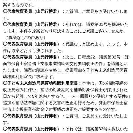
案するものです。
◯代表教育委員（山元行博君）：
ご質問、ご意見をお受けいたしま
す。
◯代表教育委員（山元行博君）：
それでは、議案第31号を採決いた
します。本件を原案どおり可決することにご異議ございませんか。
（“異議なし”の声あり）
◯代表教育委員（山元行博君）：
異議なしと認めます。よって、本
件は原案どおり可決されました。
◯代表教育委員（山元行博君）：
次に、日程第22、議案第32号「箕
面市保育士宿舎借上支援事業補助金交付要綱改正の件」を議題とい
たします。議案の朗読を省略し、提案理由を子ども未来創造局保育
幼稚園利用室長に求めます。
◯子ども未来創造局保育幼稚園利用室長：
本件は、国の補助要綱の
改正見込みに伴い、補助の対象期間を補助対象保育士が採用された
日から起算して5年以内とする他、一人一回限りの受給とする要件の
追加や補助基準額に関する文言の改正を行うため、箕面市保育士宿
舎借上支援事業補助金交付要綱の改正をご提案するものです。
◯代表教育委員（山元行博君）：
ご質問、ご意見をお受けいたしま
す。
◯代表教育委員（山元行博君）：
それでは、議案第32号を採決いた