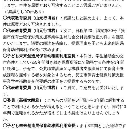
します。本件を原案どおり可決することにご異議ございませんか。
（“異議なし”の声あり）
◯代表教育委員（山元行博君）：
異議なしと認めます。よって、本
件は原案どおり可決されました。
◯代表教育委員（山元行博君）：
次に、日程第20、議案第30号「箕
面市保育士確保対策支援事業学生補助金交付要綱改正の件」を議題
といたします。議案の朗読を省略し、提案理由を子ども未来創造局
保育幼稚園利用室長に求めます。
◯子ども未来創造局保育幼稚園利用室長：
本件は、学生補助金の交
付条件としている5年間引き続き保育所等にて勤務する条件を3年間
に緩和し、併せて、公共職業訓練又は求職者支援訓練にて保育士養
成課程を履修する者を対象とするため、箕面市保育士確保対策支援
事業学生補助金交付要綱の改正をご提案するものです。
◯代表教育委員（山元行博君）：
ご質問、ご意見をお受けいたしま
す。
◯委員（高橋太朗君）：
こちらの期間を5年間から3年間に緩和する
ことで利用されるかたが増えるということだと思いますが、同時に3
年間で退職されるかたが増えてしまう懸念はありませんでしょう
か。
◯子ども未来創造局保育幼稚園利用室長：
まず3年間とした経緯です