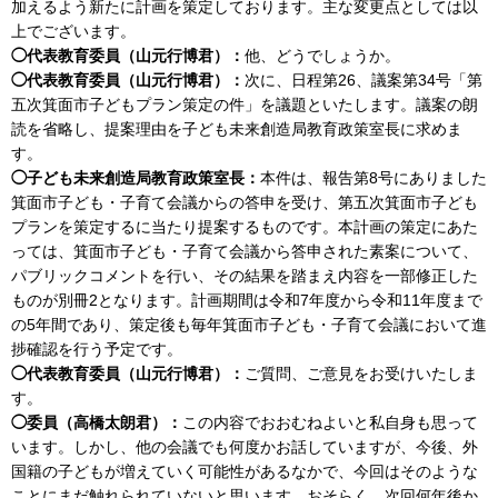
加えるよう新たに計画を策定しております。主な変更点としては以
上でございます。
◯代表教育委員（山元行博君）：
他、どうでしょうか。
◯代表教育委員（山元行博君）：
次に、日程第26、議案第34号「第
五次箕面市子どもプラン策定の件」を議題といたします。議案の朗
読を省略し、提案理由を子ども未来創造局教育政策室長に求めま
す。
◯子ども未来創造局教育政策室長：
本件は、報告第8号にありました
箕面市子ども・子育て会議からの答申を受け、第五次箕面市子ども
プランを策定するに当たり提案するものです。本計画の策定にあた
っては、箕面市子ども・子育て会議から答申された素案について、
パブリックコメントを行い、その結果を踏まえ内容を一部修正した
ものが別冊2となります。計画期間は令和7年度から令和11年度まで
の5年間であり、策定後も毎年箕面市子ども・子育て会議において進
捗確認を行う予定です。
◯代表教育委員（山元行博君）：
ご質問、ご意見をお受けいたしま
す。
◯委員（高橋太朗君）：
この内容でおおむねよいと私自身も思って
います。しかし、他の会議でも何度かお話していますが、今後、外
国籍の子どもが増えていく可能性があるなかで、今回はそのような
ことにまだ触れられていないと思います。おそらく、次回何年後か