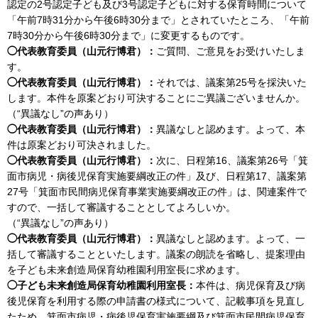
認定の2号認定子ども及び3号認定子どもに対する保育時間について
「午前7時31分から午後6時30分まで」とされていたところ、「午前
7時30分から午後6時30分まで」に変更するものです。
◯代表教育委員（山元行博君）：
ご質問、ご意見をお受けいたしま
す。
◯代表教育委員（山元行博君）：
それでは、議案第25号を採決いた
します。本件を原案どおり可決することにご異議ございませんか。
（“異議なし”の声あり）
◯代表教育委員（山元行博君）：
異議なしと認めます。よって、本
件は原案どおり可決されました。
◯代表教育委員（山元行博君）：
次に、日程第16、議案第26号「箕
面市病児・病後児保育実施要綱改正の件」及び、日程第17、議案第
27号「箕面市民間病児保育事業実施要綱改正の件」は、関連案件で
すので、一括して審議することとしてよろしいか。
（“異議なし”の声あり）
◯代表教育委員（山元行博君）：
異議なしと認めます。よって、一
括して審議することといたします。議案の朗読を省略し、提案理由
を子ども未来創造局保育幼稚園利用室長に求めます。
◯子ども未来創造局保育幼稚園利用室長：
本件は、病児保育及び病
後児保育を利用する際の申請書の様式について、記載事項を見直し
たため、箕面市病児・病後児保育実施要綱及び箕面市民間病児保育