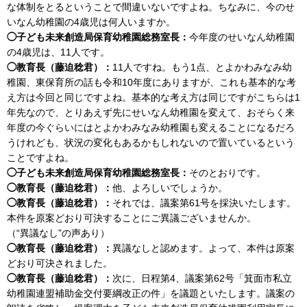
な体制をとるということで間違いないですよね。ちなみに、今のせ
いなん幼稚園の4歳児は何人いますか。
◯子ども未来創造局保育幼稚園総務室長：
今年度のせいなん幼稚園
の4歳児は、11人です。
◯教育長（藤迫稔君）：
11人ですね。もう1点、とよかわみなみ幼
稚園、東保育所の話も令和10年度にありますが、これも基本的な考
え方は今回と同じですよね。基本的な考え方は同じですがこちらは1
年先なので、とりあえず先にせいなん幼稚園を変えて、おそらく来
年度の今ぐらいにはとよかわみなみ幼稚園も変えることになるだろ
うけれども、状況の変化もあるかもしれないので置いているという
ことですよね。
◯子ども未来創造局保育幼稚園総務室長：
そのとおりです。
◯教育長（藤迫稔君）：
他、よろしいでしょうか。
◯教育長（藤迫稔君）：
それでは、議案第61号を採決いたします。
本件を原案どおり可決することにご異議ございませんか。
（“異議なし”の声あり）
◯教育長（藤迫稔君）：
異議なしと認めます。よって、本件は原案
どおり可決されました。
◯教育長（藤迫稔君）：
次に、日程第4、議案第62号「箕面市私立
幼稚園連盟補助金交付要綱改正の件」を議題といたします。議案の