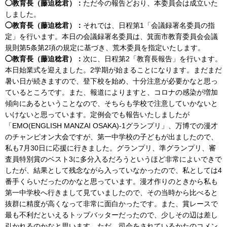
◯教育長（藤迫稔君）：
ただ今の報告どおり、本委員会は成立いた
しました。
◯教育長（藤迫稔君）：
それでは、日程第1「会議録署名委員の指
定」を行います。本日の会議録署名委員は、箕面市教育委員会会議
規則第5条第2項の規定に基づき、荒木委員を指定いたします。
◯教育長（藤迫稔君）：
次に、日程第2「教育長報告」を行います。
本日始業式を迎えました。2学期が始まることになります。まだまだ
暑い日が続きますので、登下校を始め、十分注意が必要かなと思っ
ているところです。また、報道によりますと、コロナの感染が増加
傾向にあるということなので、そちらも学校で注意していかないと
いけないと思っています。定例会でも報告いたしましたが
「EMO(ENGLISH MANZAI OSAKA)-1グランプリ」、万博での漫才
のチャンピオン大会ですが、第一中学校の子どもが出ましたので、
私も7月30日に応援に行きました。グランプリ、準グランプリ、審
査員特別賞のベスト3に多分入るだろうというほど非常によいできで
したが、結果として残念ながら入っていなかったので、私としては4
番手くらいだったのかなと思っています。漫才作りのときから私も
第一中学校へ行きまして見ていましたので、その当時から比べると
抜群に精度が高くなって非常に面白かったです。また、賞レースで
最も不利だといえるトップバッターだったので、少しその辺は差し
引かれるのかなと思います。ただ、司会をされているかたのコメン