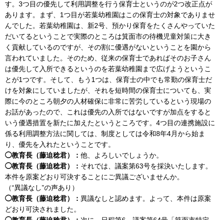
す。3つ目の優先して利用調整を行う保育士というのが2つ改正点が
あります。まず、1つ目が若葉幼稚園はこの保育士の対象でありませ
んでした。若葉幼稚園は、新2号、預かり保育をたくさんやっていた
だいてるということで実際のところは箕面市の待機児童対策に大き
く貢献しているのですが、その割に優遇がないということを園から
言われていました。そのため、従来の保育士であればそのお子さん
は優先して入所できるというのを若葉幼稚園まで広げようというこ
とが1つです。そして、もう1つは、保育士の中でも常勤の保育士だ
けを対象にしていましたが、それを短時間の保育士についても、実
際に今のところ朝夕の人材確保に非常に苦労しているという現場の
お話があったので、これは優先の入所ではないですが加点をすると
いう優遇措置を新たに加えたというところです。4つ目の連携施設に
係る利用調整方法に関しては、制度としては令和8年4月から始ま
り、優先を入れたということです。
◯教育長（藤迫稔君）：
他、よろしいでしょうか。
◯教育長（藤迫稔君）：
それでは、議案第63号を採決いたします。
本件を原案どおり可決することにご異議ございませんか。
（“異議なし”の声あり）
◯教育長（藤迫稔君）：
異議なしと認めます。よって、本件は原案
どおり可決されました。
◯教育長（藤迫稔君）：
次に、日程第6、議案第64号「箕面市特定