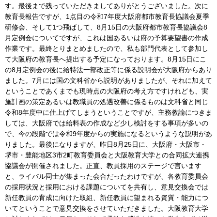
す。最後まで残っていただきましてありがとうございました。次に
教育長報告ですが、1点目の令和7年度大阪府都市教育長協議会夏季
研修会、そして1つ飛ばして、8月15日の大阪府都市教育長協議会8
月定例会についてですが、これは国あるいは府の予算要望書の作成
作業です。最終とりまとめましたので、私も部門代表として参加し
て大阪府の教育長へ提出する予定になっております。8月15日にこ
の8月定例会の後に給特法一部改正等に係る説明会が大阪府からあり
ました。7月には国の文科省から説明がありましたが、それに加えて
ということであくまでも現時点の大阪府の考え方ですけれども、実
施計画の策定あるいは教職員の処遇改善に係るものは文科省と同じ
令和8年度中に仕上げてしまうということですが、主務教諭につきま
しては、大阪府では給料表の作成など少し検討をする事項が多いの
で、今の段階では令和9年度からの実施になるというような説明があ
りました。最後になりますが、昨日8月25日に、大阪府・大阪市・
堺市・豊能地区3市2町教育委員会と大阪教育大学との合同拡大連携
協議会が開催されました。正直、教員採用のステージで言います
と、ライバル同士が集まった会合だったわけですが、各教育委員会
の採用状況と採用における課題についてを共有し、意見交換会では
新任教員の育成に向けた取組、新任教員に望まれる資質・能力につ
いてということで意見交換をさせていただきました。大阪教育大学