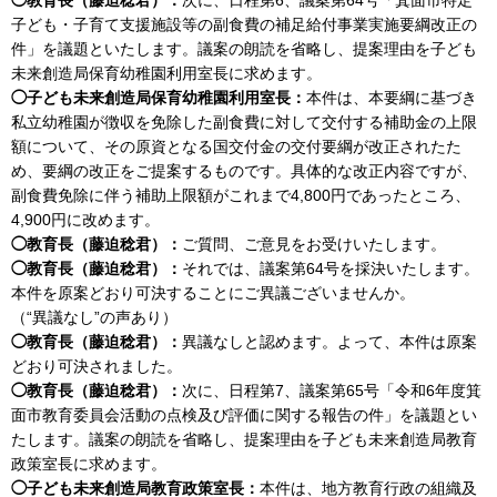
子ども・子育て支援施設等の副食費の補足給付事業実施要綱改正の
件」を議題といたします。議案の朗読を省略し、提案理由を子ども
未来創造局保育幼稚園利用室長に求めます。
◯子ども未来創造局保育幼稚園利用室長：
本件は、本要綱に基づき
私立幼稚園が徴収を免除した副食費に対して交付する補助金の上限
額について、その原資となる国交付金の交付要綱が改正されたた
め、要綱の改正をご提案するものです。具体的な改正内容ですが、
副食費免除に伴う補助上限額がこれまで4,800円であったところ、
4,900円に改めます。
◯教育長（藤迫稔君）：
ご質問、ご意見をお受けいたします。
◯教育長（藤迫稔君）：
それでは、議案第64号を採決いたします。
本件を原案どおり可決することにご異議ございませんか。
（“異議なし”の声あり）
◯教育長（藤迫稔君）：
異議なしと認めます。よって、本件は原案
どおり可決されました。
◯教育長（藤迫稔君）：
次に、日程第7、議案第65号「令和6年度箕
面市教育委員会活動の点検及び評価に関する報告の件」を議題とい
たします。議案の朗読を省略し、提案理由を子ども未来創造局教育
政策室長に求めます。
◯子ども未来創造局教育政策室長：
本件は、地方教育行政の組織及