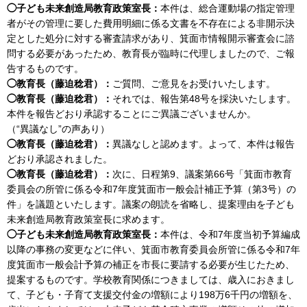
◯子ども未来創造局教育政策室長：
本件は、総合運動場の指定管理
者がその管理に要した費用明細に係る文書を不存在による非開示決
定とした処分に対する審査請求があり、箕面市情報開示審査会に諮
問する必要があったため、教育長が臨時に代理しましたので、ご報
告するものです。
◯教育長（藤迫稔君）：
ご質問、ご意見をお受けいたします。
◯教育長（藤迫稔君）：
それでは、報告第48号を採決いたします。
本件を報告どおり承認することにご異議ございませんか。
（“異議なし”の声あり）
◯教育長（藤迫稔君）：
異議なしと認めます。よって、本件は報告
どおり承認されました。
◯教育長（藤迫稔君）：
次に、日程第9、議案第66号「箕面市教育
委員会の所管に係る令和7年度箕面市一般会計補正予算（第3号）の
件」を議題といたします。議案の朗読を省略し、提案理由を子ども
未来創造局教育政策室長に求めます。
◯子ども未来創造局教育政策室長：
本件は、令和7年度当初予算編成
以降の事務の変更などに伴い、箕面市教育委員会所管に係る令和7年
度箕面市一般会計予算の補正を市長に要請する必要が生じたため、
提案するものです。学校教育関係につきましては、歳入におきまし
て、子ども・子育て支援交付金の増額により198万6千円の増額を、