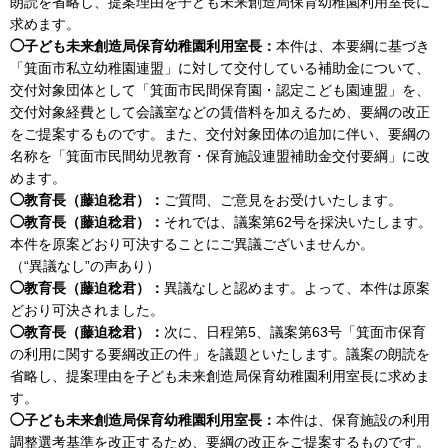
朗読を省略し、提案理由を子ども未来創造局保育幼稚園利用室長に
求めます。
◯子ども未来創造局保育幼稚園利用室長：
本件は、本要綱に基づき
「箕面市私立幼稚園連盟」に対して交付している補助金について、
交付対象団体として「箕面市民間保育園・認定こども園連盟」を、
交付対象経費として会議室などの賃借料を加えるため、要綱の改正
をご提案するものです。また、交付対象団体の追加に伴い、要綱の
名称を「箕面市民間幼児教育・保育施設連盟補助金交付要綱」に改
めます。
◯教育長（藤迫稔君）：
ご質問、ご意見をお受けいたします。
◯教育長（藤迫稔君）：
それでは、議案第62号を採決いたします。
本件を原案どおり可決することにご異議ございませんか。
（“異議なし”の声あり）
◯教育長（藤迫稔君）：
異議なしと認めます。よって、本件は原案
どおり可決されました。
◯教育長（藤迫稔君）：
次に、日程第5、議案第63号「箕面市保育
の利用に関する要綱改正の件」を議題といたします。議案の朗読を
省略し、提案理由を子ども未来創造局保育幼稚園利用室長に求めま
す。
◯子ども未来創造局保育幼稚園利用室長：
本件は、保育施設の利用
調整選考基準を改正するため、要綱の改正をご提案するものです。