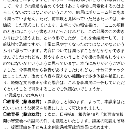
して、今までの経過も含めてやはりあまり極端に簡素化するのはよ
ろしくないのではないかということで、結局はボリューム的にあま
り減っていません。ただ、前年度と見比べていただきたいのは、全
編統一した形式にしています。去年までの報告書は、「ここの項目
のときにはこういう書きぶりだったけれども、この部署のこの書き
ぶりは少し違うよね」という形でしたが、これを全編統一して、手
前味噌で恐縮ですが、非常に見やすくなったのではないかなという
ふうに思っています。内容については減らすことがなかなかできま
せんでしたけれども、見やすさということで今後の作業もしやすい
のではないかというふうに思っています。本当にありがとうござい
ました。今事務局から報告がありましたけれども、十分にチェック
はしましたが、改めて内容を変えない範囲内で多少体裁を補正した
り、軽微な文言修正が出た場合は、これを事務局に一任していただ
くということで可決することでご異議ないでしょうか。
（“異議なし”の声あり）
◯教育長（藤迫稔君）：
異議なしと認めます。よって、本議案はた
だいまのような状況を前提にしまして可決されました。
◯教育長（藤迫稔君）：
次に、日程第8、報告第48号「箕面市情報
開示審査会への諮問の件」を議題といたします。議案の朗読を省略
し、提案理由を子ども未来創造局教育政策室長に求めます。