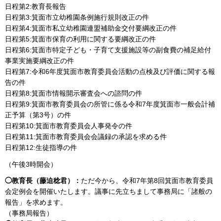
日程第2:教育長報告
日程第3:箕面市立幼稚園条例施行規則改正の件
日程第4:箕面市私立幼稚園連盟補助金交付要綱改正の件
日程第5:箕面市保育の利用に関する要綱改正の件
日程第6:箕面市特定子ども・子育て支援施設等の副食費の補足給付
事業実施要綱改正の件
日程第7:令和6年度箕面市教育委員会活動の点検及び評価に関する報
告の件
日程第8:箕面市情報開示審査会への諮問の件
日程第9:箕面市教育委員会の所管に係る令和7年度箕面市一般会計補
正予算（第3号）の件
日程第10:箕面市教育委員会人事発令の件
日程第11:箕面市教育委員会会議録の承認を求める件
日程第12:生徒指導の件
（午後3時開会）
◯教育長（藤迫稔君）：
ただ今から、令和7年第8回箕面市教育委員
会定例会を開催いたします。議事に先立ちまして事務局に「諸般の
報告」を求めます。
（事務局報告）