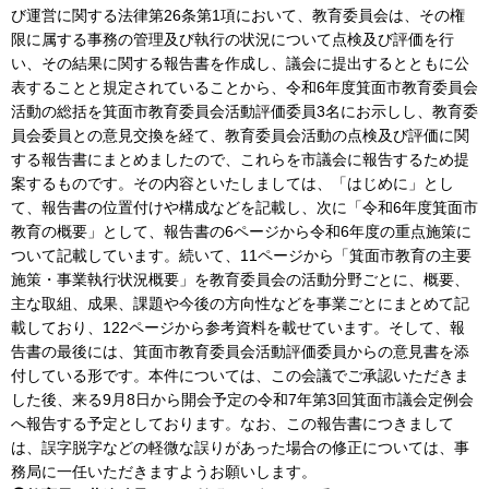
び運営に関する法律第26条第1項において、教育委員会は、その権
限に属する事務の管理及び執行の状況について点検及び評価を行
い、その結果に関する報告書を作成し、議会に提出するとともに公
表することと規定されていることから、令和6年度箕面市教育委員会
活動の総括を箕面市教育委員会活動評価委員3名にお示しし、教育委
員会委員との意見交換を経て、教育委員会活動の点検及び評価に関
する報告書にまとめましたので、これらを市議会に報告するため提
案するものです。その内容といたしましては、「はじめに」とし
て、報告書の位置付けや構成などを記載し、次に「令和6年度箕面市
教育の概要」として、報告書の6ページから令和6年度の重点施策に
ついて記載しています。続いて、11ページから「箕面市教育の主要
施策・事業執行状況概要」を教育委員会の活動分野ごとに、概要、
主な取組、成果、課題や今後の方向性などを事業ごとにまとめて記
載しており、122ページから参考資料を載せています。そして、報
告書の最後には、箕面市教育委員会活動評価委員からの意見書を添
付している形です。本件については、この会議でご承認いただきま
した後、来る9月8日から開会予定の令和7年第3回箕面市議会定例会
へ報告する予定としております。なお、この報告書につきまして
は、誤字脱字などの軽微な誤りがあった場合の修正については、事
務局に一任いただきますようお願いします。