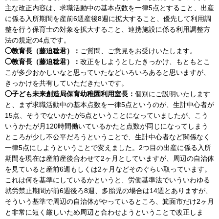
主な改正内容は、求職活動中の基本点数を一律5点とすること、出産
に係る入所期間を産前6週産後8週に拡大すること、優先して利用調
整を行う保育士の対象を拡大すること、連携施設に係る利用調整方
法の規定の4点です。
◯教育長（藤迫稔君）：
ご質問、ご意見をお受けいたします。
◯教育長（藤迫稔君）：
改正をしようとしたきっかけ、もともとこ
こが多少おかしいなと思っていたなどいろいろあると思いますが、
きっかけを共有していただきたいです。
◯子ども未来創造局保育幼稚園利用室長：
個別にご説明いたします
と、まず求職活動中の基本点数を一律5点というのが、生計中心者が
15点、そうでないかたが5点ということになっていましたが、こう
いうかたが月120時間働いているかたと点数が同じになってしまう
ところが少し不公平だろうということで、生計中心者など関係なく
一律5点にしようということで変えました。2つ目の出産に係る入所
期間を現在は産前産後合わせて2ヶ月としていますが、周辺の自治体
を見ていると産前6週もしくは2ヶ月などそのぐらい取っています。
これは何を基準にしているかというと、労働基準法でいういわゆる
就労禁止期間が前6週後ろ8週、多胎児の場合は14週とありますが、
そういう基準で周辺の自治体がやっているところ、箕面市だけ2ヶ月
と非常に短く厳しいため周辺と合わせようということで改正しま