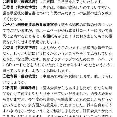
◯教育長（藤迫稔君）：
ご質問、ご意見をお受けいたします。
◯委員（荒木友博君）：
内容は、何回か協議したのでよいですが、
議会承認後の報告書について市民のみなさまへの広報の仕方を教え
てください。
◯子ども未来創造局教育政策室長：
議会承認後の広報の仕方につい
てでございますが、市ホームページや行政資料コーナーにおいて市
民に公表するとともに、広報紙もみじだよりにおきましてもその概
要をお知らせする予定でおります。
◯委員（荒木友博君）：
ありがとうございます。形式的な報告では
なく、しっかり誰にどう届くかというところを考えて広報していた
だきたいなと思います。何かピックアップするためにホームページ
にQRコードなどを入れていただくとわかりやすいかなというふうに
思っております。よろしくお願いします。
◯教育長（藤迫稔君）：
事務局で対応をお願いします。他、よろし
いでしょうか。
◯教育長（藤迫稔君）：
荒木委員からもありましたが、かなりの時
間をかけて何度もやりとりをさせていただきました。過去の経過か
ら言いますと、今年度の報告書から簡素化したものにしたらどうか
ということで、多方面から意見をいただきました。我々自身もそう
すべきではないかということで検討しましたが、評価委員のかたの
ご意見などによりますと、ボリュームはあるけれどもこれは資料と