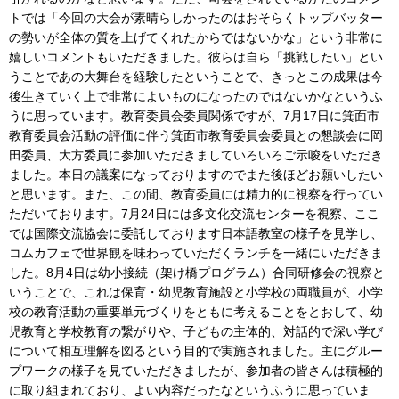
トでは「今回の大会が素晴らしかったのはおそらくトップバッター
の勢いが全体の質を上げてくれたからではないかな」という非常に
嬉しいコメントもいただきました。彼らは自ら「挑戦したい」とい
うことであの大舞台を経験したということで、きっとこの成果は今
後生きていく上で非常によいものになったのではないかなというふ
うに思っています。教育委員会委員関係ですが、7月17日に箕面市
教育委員会活動の評価に伴う箕面市教育委員会委員との懇談会に岡
田委員、大方委員に参加いただきましていろいろご示唆をいただき
ました。本日の議案になっておりますのでまた後ほどお願いしたい
と思います。また、この間、教育委員には精力的に視察を行ってい
ただいております。7月24日には多文化交流センターを視察、ここ
では国際交流協会に委託しております日本語教室の様子を見学し、
コムカフェで世界観を味わっていただくランチを一緒にいただきま
した。8月4日は幼小接続（架け橋プログラム）合同研修会の視察と
いうことで、これは保育・幼児教育施設と小学校の両職員が、小学
校の教育活動の重要単元づくりをともに考えることをとおして、幼
児教育と学校教育の繋がりや、子どもの主体的、対話的で深い学び
について相互理解を図るという目的で実施されました。主にグルー
プワークの様子を見ていただきましたが、参加者の皆さんは積極的
に取り組まれており、よい内容だったなというふうに思っていま