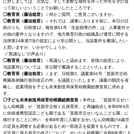
に対しましては、元気な、そして柔軟な感性を持った学生をぜひ送
って欲しいということでお願いしたところです。
◯教育長（藤迫稔君）：
何かご質問、ご意見ございますか。
◯教育長（藤迫稔君）：
それでは、議事に入ります前に、本日の日
程のうち、日程第12、報告第51号「生徒指導の件」は、人事案件そ
の他の案件となりますので、地方教育行政の組織及び運営に関する
法律第14条第7項の規定により非公開とし、当該案件を審議したい
と思いますが、いかがでしょうか。
（“異議なし”の声あり）
◯教育長（藤迫稔君）：
異議なしと認めます。皆様の総意により、
当該案件については、非公開で審議することといたします。
◯教育長（藤迫稔君）：
まず、日程第3、議案第61号「箕面市立幼
稚園条例施行規則改正の件」を議題といたします。議案の朗読を省
略し、提案理由を子ども未来創造局保育幼稚園総務室長に求めま
す。
◯子ども未来創造局保育幼稚園総務室長：
本件は、「箕面市立せい
なん幼稚園」が「箕面市立桜ヶ丘保育所」と再編統合し令和9年4月
に幼保連携型認定こども園である「箕面市立せいなんこども園」に
移行することに伴い、令和8年度に入園するせいなん幼稚園の4歳児
の定員を調整する必要があるため一部改正を提案するものです。ま
ず定員に係る規定の改正について、せいなん幼稚園に令和8年度に入