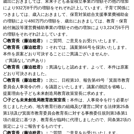
歳出におきましては、未来子ども基金積立事業の増額その他の増加
により932万8千円の増額をそれぞれ計上しています。子育て関係に
つきましては、歳入におきまして、保育対策総合支援事業費補助金
の増額により480万円の増額を、歳出におきましては、教育・保育
給付施設等運営費補助事業の増額その他の増加により3,224万6千円
の増額をそれぞれ計上しています。
◯教育長（藤迫稔君）：
ご質問、ご意見をお受けいたします。
◯教育長（藤迫稔君）：
それでは、議案第66号を採決いたします。
本件を原案どおり可決することにご異議ございませんか。
（“異議なし”の声あり）
◯教育長（藤迫稔君）：
異議なしと認めます。よって、本件は原案
どおり可決されました。
◯教育長（藤迫稔君）：
次に、日程第10、報告第49号「箕面市教育
委員会人事発令の件」を議題といたします。議案の朗読を省略し、
提案理由を子ども未来創造局教育政策室長に求めます。
◯子ども未来創造局教育政策室長：
本件は、人事発令を行う必要が
生じましたため、地方教育行政の組織及び運営に関する法律第25条
第1項及び箕面市教育委員会教育長に対する事務委任規則第3条第1
項の規定に基づき、教育長が臨時に代理しましたので、同条第2項の
規定によりご報告するものです。
◯教育長（藤迫稔君）：
ご質問、ご意見をお受けいたします。