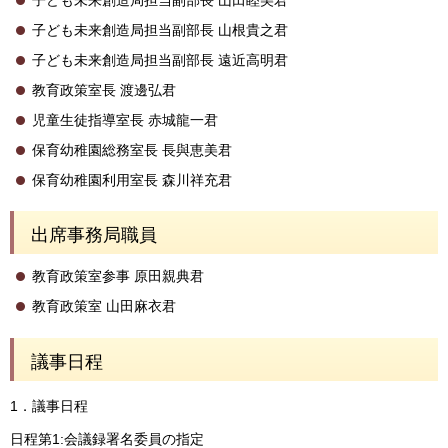
子ども未来創造局担当副部長 山根貴之君
子ども未来創造局担当副部長 遠近高明君
教育政策室長 渡邊弘君
児童生徒指導室長 赤城龍一君
保育幼稚園総務室長 長與恵美君
保育幼稚園利用室長 森川祥充君
出席事務局職員
教育政策室参事 原田親典君
教育政策室 山田麻衣君
議事日程
1．議事日程
日程第1:会議録署名委員の指定