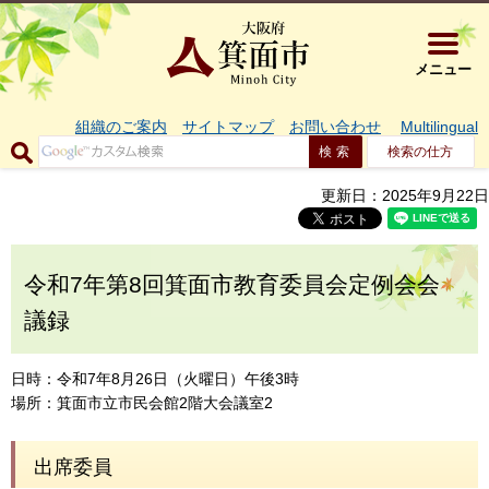
大阪府箕面市 
メニュー
組織のご案内
サイトマップ
お問い合わせ
Multilingual
検索の仕方
更新日：2025年9月22日
令和7年第8回箕面市教育委員会定例会会
議録
日時：令和7年8月26日（火曜日）午後3時
場所：箕面市立市民会館2階大会議室2
出席委員