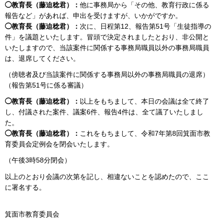
◯教育長（藤迫稔君）：
他に事務局から「その他、教育行政に係る
報告など」があれば、申出を受けますが、いかがですか。
◯教育長（藤迫稔君）：
次に、日程第12、報告第51号「生徒指導の
件」を議題といたします。冒頭で決定されましたとおり、非公開と
いたしますので、当該案件に関係する事務局職員以外の事務局職員
は、退席してください。
（傍聴者及び当該案件に関係する事務局以外の事務局職員の退席）
（報告第51号に係る審議）
◯教育長（藤迫稔君）：
以上をもちまして、本日の会議は全て終了
し、付議された案件、議案6件、報告4件は、全て議了いたしまし
た。
◯教育長（藤迫稔君）：
これをもちまして、令和7年第8回箕面市教
育委員会定例会を閉会いたします。
（午後3時58分閉会）
以上のとおり会議の次第を記し、相違ないことを認めたので、ここ
に署名する。
箕面市教育委員会