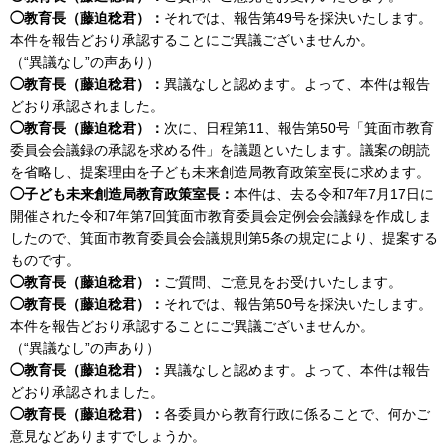
◯教育長（藤迫稔君）：
それでは、報告第49号を採決いたします。
本件を報告どおり承認することにご異議ございませんか。
（“異議なし”の声あり）
◯教育長（藤迫稔君）：
異議なしと認めます。よって、本件は報告
どおり承認されました。
◯教育長（藤迫稔君）：
次に、日程第11、報告第50号「箕面市教育
委員会会議録の承認を求める件」を議題といたします。議案の朗読
を省略し、提案理由を子ども未来創造局教育政策室長に求めます。
◯子ども未来創造局教育政策室長：
本件は、去る令和7年7月17日に
開催された令和7年第7回箕面市教育委員会定例会会議録を作成しま
したので、箕面市教育委員会会議規則第5条の規定により、提案する
ものです。
◯教育長（藤迫稔君）：
ご質問、ご意見をお受けいたします。
◯教育長（藤迫稔君）：
それでは、報告第50号を採決いたします。
本件を報告どおり承認することにご異議ございませんか。
（“異議なし”の声あり）
◯教育長（藤迫稔君）：
異議なしと認めます。よって、本件は報告
どおり承認されました。
◯教育長（藤迫稔君）：
各委員から教育行政に係ることで、何かご
意見などありますでしょうか。