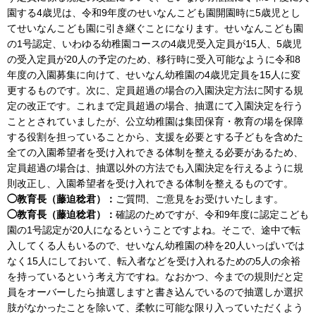
園する4歳児は、令和9年度のせいなんこども園開園時に5歳児とし
てせいなんこども園に引き継ぐことになります。せいなんこども園
の1号認定、いわゆる幼稚園コースの4歳児受入定員が15人、5歳児
の受入定員が20人の予定のため、移行時に受入可能なように令和8
年度の入園募集に向けて、せいなん幼稚園の4歳児定員を15人に変
更するものです。次に、定員超過の場合の入園決定方法に関する規
定の改正です。これまで定員超過の場合、抽選にて入園決定を行う
こととされていましたが、公立幼稚園は集団保育・教育の場を保障
する役割を担っていることから、支援を必要とする子どもを含めた
全ての入園希望者を受け入れできる体制を整える必要があるため、
定員超過の場合は、抽選以外の方法でも入園決定を行えるように規
則改正し、入園希望者を受け入れできる体制を整えるものです。
◯教育長（藤迫稔君）：
ご質問、ご意見をお受けいたします。
◯教育長（藤迫稔君）：
確認のためですが、令和9年度に認定こども
園の1号認定が20人になるということですよね。そこで、途中で転
入してくる人もいるので、せいなん幼稚園の枠を20人いっぱいでは
なく15人にしておいて、転入者などを受け入れるための5人の余裕
を持っているという考え方ですね。なおかつ、今までの規則だと定
員をオーバーしたら抽選しますと書き込んでいるので抽選しか選択
肢がなかったことを除いて、柔軟に可能な限り入っていただくよう