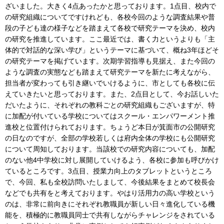
ざいました。大きく4点あったかと思っております。1点目、校内で
の研究組織についてですけれども、各校今回のような調査結果や普
段の子ども達の様子などを踏まえて各校で研究テーマを決め、校内
の研究を推進しています。ここ最近では、書く力というよりも「主
体的で対話的な深い学び」というテーマに基づいて、概ね3年ほどそ
の研究テーマを掲げています。次期学習指導も見据え、また今回の
ような調査の実態なども踏まえて研究テーマを新たに考えながら、
担当者が変わっても引き継いでいけるように、市としても各校に伝
えていきたいと思っております。また、2点目として、今お話しいた
だいたように、それぞれの教科ごとの研究組織もございますが、特
に加配が付いている学校についてはスクール・エンパワーメント推
進校と位置付けられております。ちょうど本日が箕面市の公開研究
の日なのですが、全部の学校若しくは府内全体の学校にも公開研究
について周知しております。当該校での研究内容についても、加配
のない他4中学校に対し展開していけるよう、各校に参加も呼びかけ
ているところです。3点目、授業力向上のタブレットというところ
で、今回、私も全校訪問いたしまして、今後結果をまとめて校長会
などでも共有をと考えております。やはり活用力の高い学校という
のは、非常に前向きにそれぞれ教職員が新しい日々進化している機
能を、積極的に教職員同士で共有しながらチャレンジをされている