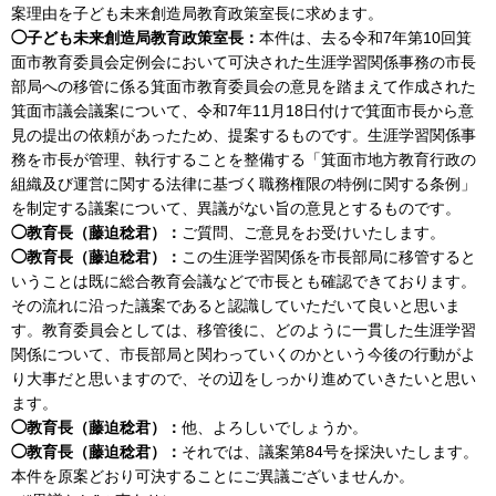
案理由を子ども未来創造局教育政策室長に求めます。
◯子ども未来創造局教育政策室長：
本件は、去る令和7年第10回箕
面市教育委員会定例会において可決された生涯学習関係事務の市長
部局への移管に係る箕面市教育委員会の意見を踏まえて作成された
箕面市議会議案について、令和7年11月18日付けで箕面市長から意
見の提出の依頼があったため、提案するものです。生涯学習関係事
務を市長が管理、執行することを整備する「箕面市地方教育行政の
組織及び運営に関する法律に基づく職務権限の特例に関する条例」
を制定する議案について、異議がない旨の意見とするものです。
◯教育長（藤迫稔君）：
ご質問、ご意見をお受けいたします。
◯教育長（藤迫稔君）：
この生涯学習関係を市長部局に移管すると
いうことは既に総合教育会議などで市長とも確認できております。
その流れに沿った議案であると認識していただいて良いと思いま
す。教育委員会としては、移管後に、どのように一貫した生涯学習
関係について、市長部局と関わっていくのかという今後の行動がよ
り大事だと思いますので、その辺をしっかり進めていきたいと思い
ます。
◯教育長（藤迫稔君）：
他、よろしいでしょうか。
◯教育長（藤迫稔君）：
それでは、議案第84号を採決いたします。
本件を原案どおり可決することにご異議ございませんか。