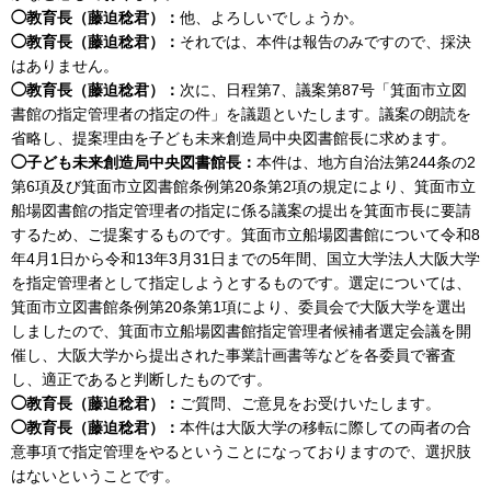
◯教育長（藤迫稔君）：
他、よろしいでしょうか。
◯教育長（藤迫稔君）：
それでは、本件は報告のみですので、採決
はありません。
◯教育長（藤迫稔君）：
次に、日程第7、議案第87号「箕面市立図
書館の指定管理者の指定の件」を議題といたします。議案の朗読を
省略し、提案理由を子ども未来創造局中央図書館長に求めます。
◯子ども未来創造局中央図書館長：
本件は、地方自治法第244条の2
第6項及び箕面市立図書館条例第20条第2項の規定により、箕面市立
船場図書館の指定管理者の指定に係る議案の提出を箕面市長に要請
するため、ご提案するものです。箕面市立船場図書館について令和8
年4月1日から令和13年3月31日までの5年間、国立大学法人大阪大学
を指定管理者として指定しようとするものです。選定については、
箕面市立図書館条例第20条第1項により、委員会で大阪大学を選出
しましたので、箕面市立船場図書館指定管理者候補者選定会議を開
催し、大阪大学から提出された事業計画書等などを各委員で審査
し、適正であると判断したものです。
◯教育長（藤迫稔君）：
ご質問、ご意見をお受けいたします。
◯教育長（藤迫稔君）：
本件は大阪大学の移転に際しての両者の合
意事項で指定管理をやるということになっておりますので、選択肢
はないということです。