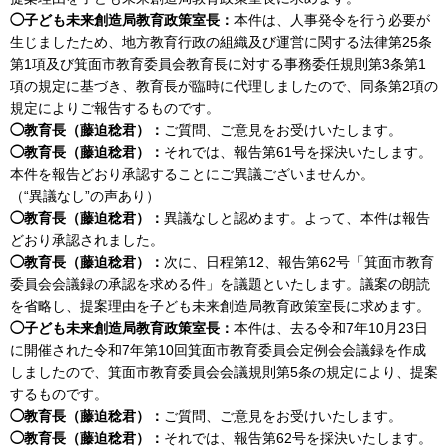
◯子ども未来創造局教育政策室長：
本件は、人事発令を行う必要が
生じましたため、地方教育行政の組織及び運営に関する法律第25条
第1項及び箕面市教育委員会教育長に対する事務委任規則第3条第1
項の規定に基づき、教育長が臨時に代理しましたので、同条第2項の
規定によりご報告するものです。
◯教育長（藤迫稔君）：
ご質問、ご意見をお受けいたします。
◯教育長（藤迫稔君）：
それでは、報告第61号を採決いたします。
本件を報告どおり承認することにご異議ございませんか。
（“異議なし”の声あり）
◯教育長（藤迫稔君）：
異議なしと認めます。よって、本件は報告
どおり承認されました。
◯教育長（藤迫稔君）：
次に、日程第12、報告第62号「箕面市教育
委員会会議録の承認を求める件」を議題といたします。議案の朗読
を省略し、提案理由を子ども未来創造局教育政策室長に求めます。
◯子ども未来創造局教育政策室長：
本件は、去る令和7年10月23日
に開催された令和7年第10回箕面市教育委員会定例会会議録を作成
しましたので、箕面市教育委員会会議規則第5条の規定により、提案
するものです。
◯教育長（藤迫稔君）：
ご質問、ご意見をお受けいたします。
◯教育長（藤迫稔君）：
それでは、報告第62号を採決いたします。