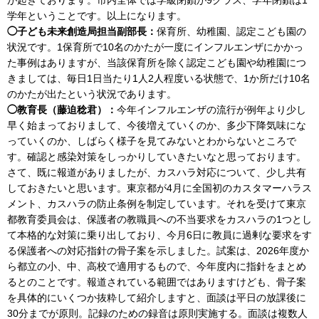
学年ということです。以上になります。
◯子ども未来創造局担当副部長：
保育所、幼稚園、認定こども園の
状況です。1保育所で10名のかたが一度にインフルエンザにかかっ
た事例はありますが、当該保育所を除く認定こども園や幼稚園につ
きましては、毎日1日当たり1人2人程度いる状態で、1か所だけ10名
のかたが出たという状況であります。
◯教育長（藤迫稔君）：
今年インフルエンザの流行が例年より少し
早く始まっておりまして、今後増えていくのか、多少下降気味にな
っていくのか、しばらく様子を見てみないとわからないところで
す。確認と感染対策をしっかりしていきたいなと思っております。
さて、既に報道がありましたが、カスハラ対応について、少し共有
しておきたいと思います。東京都が4月に全国初のカスタマーハラス
メント、カスハラの防止条例を制定しています。それを受けて東京
都教育委員会は、保護者の教職員への不当要求をカスハラの1つとし
て本格的な対策に乗り出しており、今月6日に教員に過剰な要求をす
る保護者への対応指針の骨子案を示しました。試案は、2026年度か
ら都立の小、中、高校で適用するもので、今年度内に指針をまとめ
るとのことです。報道されている範囲ではありますけども、骨子案
を具体的にいくつか抜粋して紹介しますと、面談は平日の放課後に
30分までが原則。記録のための録音は原則実施する。面談は複数人