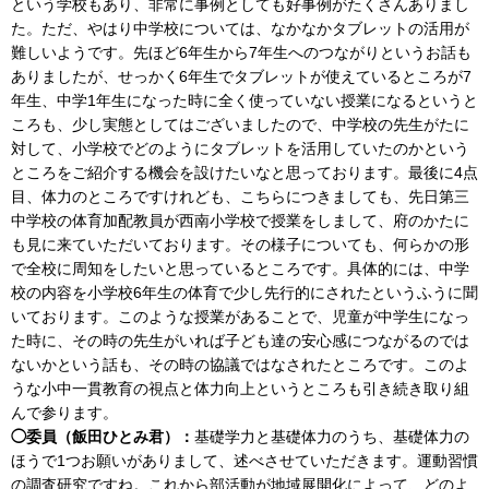
という学校もあり、非常に事例としても好事例がたくさんありまし
た。ただ、やはり中学校については、なかなかタブレットの活用が
難しいようです。先ほど6年生から7年生へのつながりというお話も
ありましたが、せっかく6年生でタブレットが使えているところが7
年生、中学1年生になった時に全く使っていない授業になるというと
ころも、少し実態としてはございましたので、中学校の先生がたに
対して、小学校でどのようにタブレットを活用していたのかという
ところをご紹介する機会を設けたいなと思っております。最後に4点
目、体力のところですけれども、こちらにつきましても、先日第三
中学校の体育加配教員が西南小学校で授業をしまして、府のかたに
も見に来ていただいております。その様子についても、何らかの形
で全校に周知をしたいと思っているところです。具体的には、中学
校の内容を小学校6年生の体育で少し先行的にされたというふうに聞
いております。このような授業があることで、児童が中学生になっ
た時に、その時の先生がいれば子ども達の安心感につながるのでは
ないかという話も、その時の協議ではなされたところです。このよ
うな小中一貫教育の視点と体力向上というところも引き続き取り組
んで参ります。
◯委員（飯田ひとみ君）：
基礎学力と基礎体力のうち、基礎体力の
ほうで1つお願いがありまして、述べさせていただきます。運動習慣
の調査研究ですね。これから部活動が地域展開化によって、どのよ