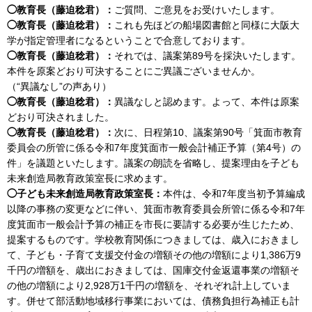
◯教育長（藤迫稔君）：
ご質問、ご意見をお受けいたします。
◯教育長（藤迫稔君）：
これも先ほどの船場図書館と同様に大阪大
学が指定管理者になるということで合意しております。
◯教育長（藤迫稔君）：
それでは、議案第89号を採決いたします。
本件を原案どおり可決することにご異議ございませんか。
（“異議なし”の声あり）
◯教育長（藤迫稔君）：
異議なしと認めます。よって、本件は原案
どおり可決されました。
◯教育長（藤迫稔君）：
次に、日程第10、議案第90号「箕面市教育
委員会の所管に係る令和7年度箕面市一般会計補正予算（第4号）の
件」を議題といたします。議案の朗読を省略し、提案理由を子ども
未来創造局教育政策室長に求めます。
◯子ども未来創造局教育政策室長：
本件は、令和7年度当初予算編成
以降の事務の変更などに伴い、箕面市教育委員会所管に係る令和7年
度箕面市一般会計予算の補正を市長に要請する必要が生じたため、
提案するものです。学校教育関係につきましては、歳入におきまし
て、子ども・子育て支援交付金の増額その他の増額により1,386万9
千円の増額を、歳出におきましては、国庫交付金返還事業の増額そ
の他の増額により2,928万1千円の増額を、それぞれ計上していま
す。併せて部活動地域移行事業においては、債務負担行為補正も計