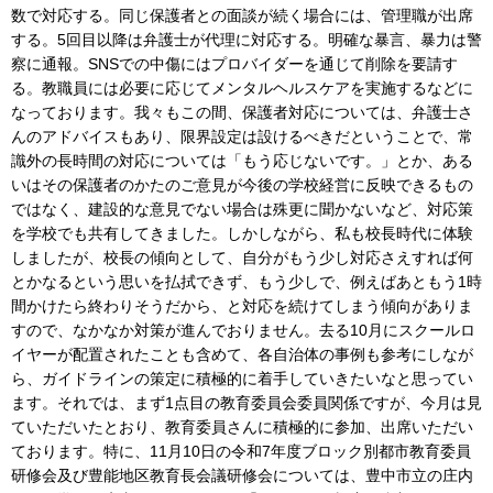
数で対応する。同じ保護者との面談が続く場合には、管理職が出席
する。5回目以降は弁護士が代理に対応する。明確な暴言、暴力は警
察に通報。SNSでの中傷にはプロバイダーを通じて削除を要請す
る。教職員には必要に応じてメンタルヘルスケアを実施するなどに
なっております。我々もこの間、保護者対応については、弁護士さ
んのアドバイスもあり、限界設定は設けるべきだということで、常
識外の長時間の対応については「もう応じないです。」とか、ある
いはその保護者のかたのご意見が今後の学校経営に反映できるもの
ではなく、建設的な意見でない場合は殊更に聞かないなど、対応策
を学校でも共有してきました。しかしながら、私も校長時代に体験
しましたが、校長の傾向として、自分がもう少し対応さえすれば何
とかなるという思いを払拭できず、もう少しで、例えばあともう1時
間かけたら終わりそうだから、と対応を続けてしまう傾向がありま
すので、なかなか対策が進んでおりません。去る10月にスクールロ
イヤーが配置されたことも含めて、各自治体の事例も参考にしなが
ら、ガイドラインの策定に積極的に着手していきたいなと思ってい
ます。それでは、まず1点目の教育委員会委員関係ですが、今月は見
ていただいたとおり、教育委員さんに積極的に参加、出席いただい
ております。特に、11月10日の令和7年度ブロック別都市教育委員
研修会及び豊能地区教育長会議研修会については、豊中市立の庄内