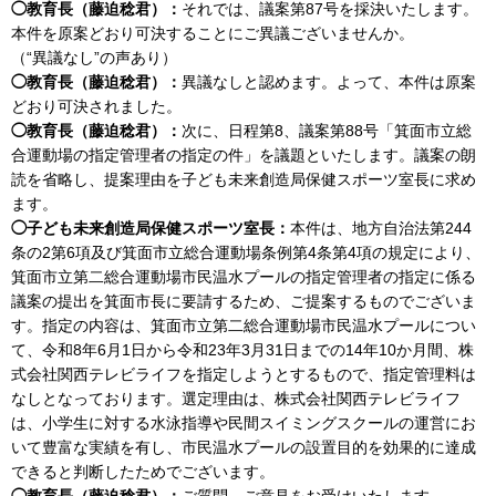
◯教育長（藤迫稔君）：
それでは、議案第87号を採決いたします。
本件を原案どおり可決することにご異議ございませんか。
（“異議なし”の声あり）
◯教育長（藤迫稔君）：
異議なしと認めます。よって、本件は原案
どおり可決されました。
◯教育長（藤迫稔君）：
次に、日程第8、議案第88号「箕面市立総
合運動場の指定管理者の指定の件」を議題といたします。議案の朗
読を省略し、提案理由を子ども未来創造局保健スポーツ室長に求め
ます。
◯子ども未来創造局保健スポーツ室長：
本件は、地方自治法第244
条の2第6項及び箕面市立総合運動場条例第4条第4項の規定により、
箕面市立第二総合運動場市民温水プールの指定管理者の指定に係る
議案の提出を箕面市長に要請するため、ご提案するものでございま
す。指定の内容は、箕面市立第二総合運動場市民温水プールについ
て、令和8年6月1日から令和23年3月31日までの14年10か月間、株
式会社関西テレビライフを指定しようとするもので、指定管理料は
なしとなっております。選定理由は、株式会社関西テレビライフ
は、小学生に対する水泳指導や民間スイミングスクールの運営にお
いて豊富な実績を有し、市民温水プールの設置目的を効果的に達成
できると判断したためでございます。
◯教育長（藤迫稔君）：
ご質問、ご意見をお受けいたします。