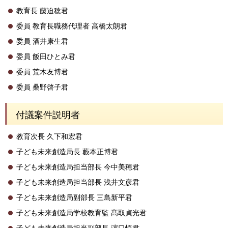
教育長 藤迫稔君
委員 教育長職務代理者 高橋太朗君
委員 酒井康生君
委員 飯田ひとみ君
委員 荒木友博君
委員 桑野啓子君
付議案件説明者
教育次長 久下和宏君
子ども未来創造局長 藪本正博君
子ども未来創造局担当部長 今中美穂君
子ども未来創造局担当部長 浅井文彦君
子ども未来創造局副部長 三島新平君
子ども未来創造局学校教育監 髙取貞光君
子ども未来創造局担当副部長 濵口悟君