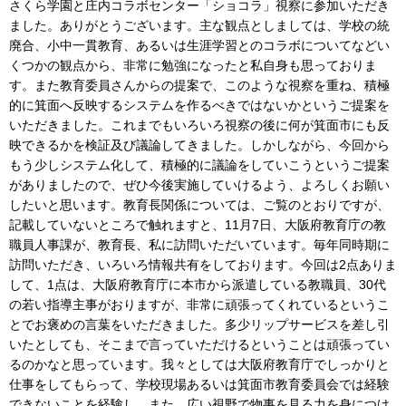
さくら学園と庄内コラボセンター「ショコラ」視察に参加いただき
ました。ありがとうございます。主な観点としましては、学校の統
廃合、小中一貫教育、あるいは生涯学習とのコラボについてなどい
くつかの観点から、非常に勉強になったと私自身も思っておりま
す。また教育委員さんからの提案で、このような視察を重ね、積極
的に箕面へ反映するシステムを作るべきではないかというご提案を
いただきました。これまでもいろいろ視察の後に何が箕面市にも反
映できるかを検証及び議論してきました。しかしながら、今回から
もう少しシステム化して、積極的に議論をしていこうというご提案
がありましたので、ぜひ今後実施していけるよう、よろしくお願い
したいと思います。教育長関係については、ご覧のとおりですが、
記載していないところで触れますと、11月7日、大阪府教育庁の教
職員人事課が、教育長、私に訪問いただいています。毎年同時期に
訪問いただき、いろいろ情報共有をしております。今回は2点ありま
して、1点は、大阪府教育庁に本市から派遣している教職員、30代
の若い指導主事がおりますが、非常に頑張ってくれているというこ
とでお褒めの言葉をいただきました。多少リップサービスを差し引
いたとしても、そこまで言っていただけるということは頑張ってい
るのかなと思っています。我々としては大阪府教育庁でしっかりと
仕事をしてもらって、学校現場あるいは箕面市教育委員会では経験
できないことを経験し、また、広い視野で物事を見る力を身につけ