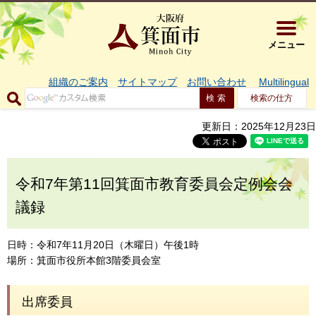
大阪府箕面市 
メニュー
組織のご案内
サイトマップ
お問い合わせ
Multilingual
検索の仕方
更新日：2025年12月23日
令和7年第11回箕面市教育委員会定例会会
議録
日時：令和7年11月20日（木曜日）午後1時
場所：箕面市役所本館3階委員会室
出席委員