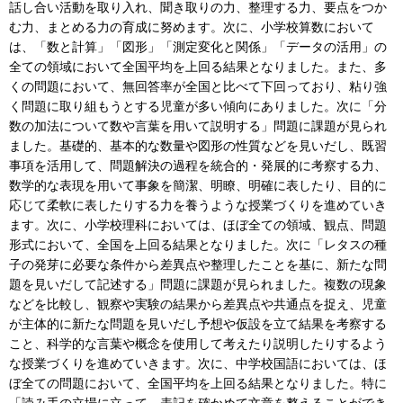
話し合い活動を取り入れ、聞き取りの力、整理する力、要点をつか
む力、まとめる力の育成に努めます。次に、小学校算数において
は、「数と計算」「図形」「測定変化と関係」「データの活用」の
全ての領域において全国平均を上回る結果となりました。また、多
くの問題において、無回答率が全国と比べて下回っており、粘り強
く問題に取り組もうとする児童が多い傾向にありました。次に「分
数の加法について数や言葉を用いて説明する」問題に課題が見られ
ました。基礎的、基本的な数量や図形の性質などを見いだし、既習
事項を活用して、問題解決の過程を統合的・発展的に考察する力、
数学的な表現を用いて事象を簡潔、明瞭、明確に表したり、目的に
応じて柔軟に表したりする力を養うような授業づくりを進めていき
ます。次に、小学校理科においては、ほぼ全ての領域、観点、問題
形式において、全国を上回る結果となりました。次に「レタスの種
子の発芽に必要な条件から差異点や整理したことを基に、新たな問
題を見いだして記述する」問題に課題が見られました。複数の現象
などを比較し、観察や実験の結果から差異点や共通点を捉え、児童
が主体的に新たな問題を見いだし予想や仮設を立て結果を考察する
こと、科学的な言葉や概念を使用して考えたり説明したりするよう
な授業づくりを進めていきます。次に、中学校国語においては、ほ
ぼ全ての問題において、全国平均を上回る結果となりました。特に
「読み手の立場に立って、表記を確かめて文章を整えることができ