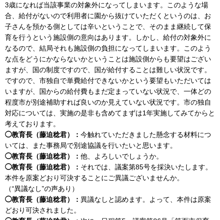
3歳になれば当該事業の対象外になってしまいます。このような場
合、給付がないので利用者に園から抜けていただくというのは、お
子さんを預かる側としては辛いということで、そのまま継続して保
育を行うという施設側の意向はあります。しかし、給付の対象外に
なるので、結局それも施設側の負担になってしまいます。このよう
な点をどうにかならないかということは施設側からも要望はござい
ますが、国の制度ですので、国が給付することは難しい状況です。
ですので、市独自で単費給付できないかという要望もいただいては
いますが、国からの給付費もまだ定まっていない状況で、一体どの
程度市が別途補助すれば良いのか見えていない状況です。市の独自
対応については、実施の是非も含めてまずは1年実施してみてからと
考えております。
◯教育長（藤迫稔君）：
今触れていただきました懸念する材料につ
いては、また事務局で別途協議を行いたいと思います。
◯教育長（藤迫稔君）：
他、よろしいでしょうか。
◯教育長（藤迫稔君）：
それでは、議案第85号を採決いたします。
本件を原案どおり可決することにご異議ございませんか。
（“異議なし”の声あり）
◯教育長（藤迫稔君）：
異議なしと認めます。よって、本件は原案
どおり可決されました。