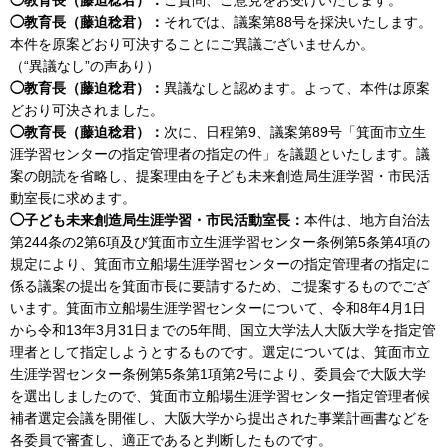
◯教育長（藤迫稔君）：
それでは、議案第88号を採決いたします。
本件を原案どおり可決することにご異議ございませんか。
（“異議なし”の声あり）
◯教育長（藤迫稔君）：
異議なしと認めます。よって、本件は原案
どおり可決されました。
◯教育長（藤迫稔君）：
次に、日程第9、議案第89号「箕面市立生
涯学習センターの指定管理者の指定の件」を議題といたします。議
案の朗読を省略し、提案理由を子ども未来創造局生涯学習・市民活
動室長に求めます。
◯子ども未来創造局生涯学習・市民活動室長：
本件は、地方自治法
第244条の2第6項及び箕面市立生涯学習センター条例第5条第4項の
規定により、箕面市立船場生涯学習センターの指定管理者の指定に
係る議案の提出を箕面市長に要請するため、ご提案するものでござ
います。箕面市立船場生涯学習センターについて、令和8年4月1日
から令和13年3月31日までの5年間、国立大学法人大阪大学を指定管
理者として指定しようとするものです。選定については、箕面市立
生涯学習センター条例第5条第1項第2号により、委員会で大阪大学
を選出しましたので、箕面市立船場生涯学習センター指定管理者候
補者選定会議を開催し、大阪大学から提出された事業計画書などを
各委員で審査し、適正であると判断したものです。