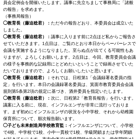
員会定例会を開催いたします。議事に先立ちまして事務局に「諸般
の報告」を求めます。
（事務局報告）
◯教育長（藤迫稔君）：
ただ今の報告どおり、本委員会は成立いた
しました。
◯教育長（藤迫稔君）：
議事に入ります前に2点ほど私からご報告さ
せていただきます。1点目は、ご覧のとおり本日からペーパーレスで
会議を実施するようになりました。至らぬ点が出てくる可能性もあ
りますが、よろしくお願いします。2点目は、今回、教育委員会会議
の様子を事務的な記録用にとどめたいということで録画させていた
だいておりますので、よろしくお願いしたいと思います。
◯教育長（藤迫稔君）：
それでは、日程第1「会議録署名委員の指
定」を行います。本日の会議録署名委員は、箕面市教育委員会会議
規則第5条第2項の規定に基づき、酒井委員を指定いたします。
◯教育長（藤迫稔君）：
次に、日程第2「教育長報告」を行います。
議案に入る前に、現在、インフルエンザが非常に流行っておりま
す。まず初めにインフルエンザの状況を小中学校、それから幼稚園
保育所について、順次報告願います。
◯子ども未来創造局学校教育監：
インフルエンザについて、小学校
で4校、中学校で1校、小中一貫校で1校、学級閉鎖または学年閉鎖
が起きております。市内全体では学級閉鎖が9クラス、学年閉鎖は1