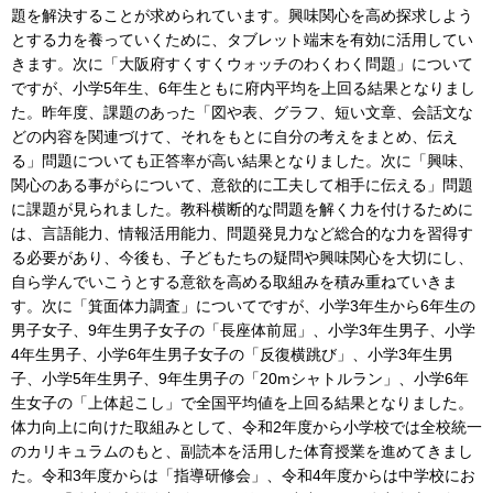
題を解決することが求められています。興味関心を高め探求しよう
とする力を養っていくために、タブレット端末を有効に活用してい
きます。次に「大阪府すくすくウォッチのわくわく問題」について
ですが、小学5年生、6年生ともに府内平均を上回る結果となりまし
た。昨年度、課題のあった「図や表、グラフ、短い文章、会話文な
どの内容を関連づけて、それをもとに自分の考えをまとめ、伝え
る」問題についても正答率が高い結果となりました。次に「興味、
関心のある事がらについて、意欲的に工夫して相手に伝える」問題
に課題が見られました。教科横断的な問題を解く力を付けるために
は、言語能力、情報活用能力、問題発見力など総合的な力を習得す
る必要があり、今後も、子どもたちの疑問や興味関心を大切にし、
自ら学んでいこうとする意欲を高める取組みを積み重ねていきま
す。次に「箕面体力調査」についてですが、小学3年生から6年生の
男子女子、9年生男子女子の「長座体前屈」、小学3年生男子、小学
4年生男子、小学6年生男子女子の「反復横跳び」、小学3年生男
子、小学5年生男子、9年生男子の「20mシャトルラン」、小学6年
生女子の「上体起こし」で全国平均値を上回る結果となりました。
体力向上に向けた取組みとして、令和2年度から小学校では全校統一
のカリキュラムのもと、副読本を活用した体育授業を進めてきまし
た。令和3年度からは「指導研修会」、令和4年度からは中学校にお