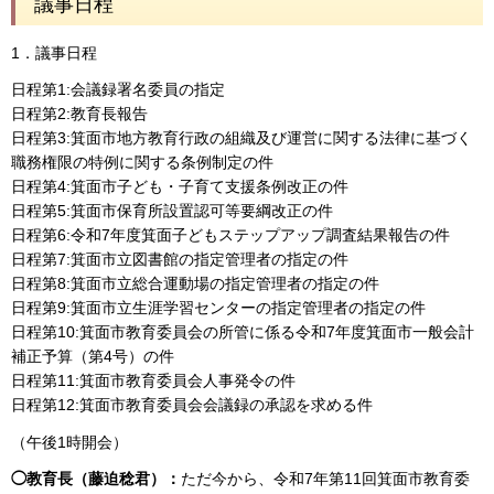
議事日程
1．議事日程
日程第1:会議録署名委員の指定
日程第2:教育長報告
日程第3:箕面市地方教育行政の組織及び運営に関する法律に基づく
職務権限の特例に関する条例制定の件
日程第4:箕面市子ども・子育て支援条例改正の件
日程第5:箕面市保育所設置認可等要綱改正の件
日程第6:令和7年度箕面子どもステップアップ調査結果報告の件
日程第7:箕面市立図書館の指定管理者の指定の件
日程第8:箕面市立総合運動場の指定管理者の指定の件
日程第9:箕面市立生涯学習センターの指定管理者の指定の件
日程第10:箕面市教育委員会の所管に係る令和7年度箕面市一般会計
補正予算（第4号）の件
日程第11:箕面市教育委員会人事発令の件
日程第12:箕面市教育委員会会議録の承認を求める件
（午後1時開会）
◯教育長（藤迫稔君）：
ただ今から、令和7年第11回箕面市教育委