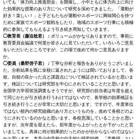
いても「体力向上推進部会」を開催し、小中ともに体力向上に向け
た効果的な授業のあり方について研究を深めてきました。「運動が
好き！楽しい！」と子どもたちが運動やスポーツに興味関心を持つ
ために家族でスポーツ観戦をしたり、地域のスポーツ行事にも積極
的に参加してもらえるよう引き続き周知していきます。
◯教育長（藤迫稔君）：
ボリュームがかなりありますので、事前に
教育委員会協議で何度か皆さんに見ていただいて、いろいろご意見
をいただいたところですが、この場で改めて何かご意見あります
か。
◯委員（桑野啓子君）：
丁寧な分析と報告をありがとうございまし
た。分析結果を既に全校に返されたようには聞いておりまして、各
校、自校の良かった点と課題点について検証されているかと思いま
す。検証については研究部を中心にされていることだと思います。
全国学力学習状況調査もそうですが、研究部の担当者は年度を超え
て同じかたが引き続き行うわけではないので、各学校の効果検証を
引き続き行うことが非常に大切だと思います。ですので、年度単位
ではない校内の研究組織のあり方というものを、改めて各校どのよ
うにされているのかなと思います。各校意識していることかと思い
ますが、次年度を迎えたら、前年度から上がったとか下がったと言
いましても、具体に何が効果的だったのかが分からないのではない
かと思います。本市小中学校の自主的な研究組織、「市教研」とい