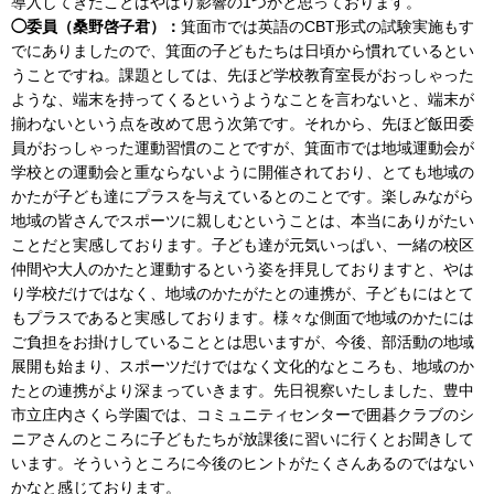
導入してきたことはやはり影響の1つかと思っております。
◯委員（桑野啓子君）：
箕面市では英語のCBT形式の試験実施もす
でにありましたので、箕面の子どもたちは日頃から慣れているとい
うことですね。課題としては、先ほど学校教育室長がおっしゃった
ような、端末を持ってくるというようなことを言わないと、端末が
揃わないという点を改めて思う次第です。それから、先ほど飯田委
員がおっしゃった運動習慣のことですが、箕面市では地域運動会が
学校との運動会と重ならないように開催されており、とても地域の
かたが子ども達にプラスを与えているとのことです。楽しみながら
地域の皆さんでスポーツに親しむということは、本当にありがたい
ことだと実感しております。子ども達が元気いっぱい、一緒の校区
仲間や大人のかたと運動するという姿を拝見しておりますと、やは
り学校だけではなく、地域のかたがたとの連携が、子どもにはとて
もプラスであると実感しております。様々な側面で地域のかたには
ご負担をお掛けしていることとは思いますが、今後、部活動の地域
展開も始まり、スポーツだけではなく文化的なところも、地域のか
たとの連携がより深まっていきます。先日視察いたしました、豊中
市立庄内さくら学園では、コミュニティセンターで囲碁クラブのシ
ニアさんのところに子どもたちが放課後に習いに行くとお聞きして
います。そういうところに今後のヒントがたくさんあるのではない
かなと感じております。