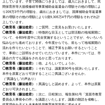
上しています。子育て関係につきましては、歳入におきまして、民
間保育所等大規模修繕等事業補助金返還金の増額その他の増額によ
り209万3千円の増額を、歳出におきましては、国庫補助金等返還事
業の増額その他の増額により1億9,305万4千円の増額をそれぞれ計
上しています。
◯教育長（藤迫稔君）：
ご質問、ご意見をお受けいたします。
◯教育長（藤迫稔君）：
特徴的な目玉としては部活動の地域展開に
ついて、令和9年度中に完全実施するということですが、今いろいろ
悩みながら進めております。今年度からでも、前もって地域展開の
流れを作りたいということで、補正予算をお願いするということ
で、事前にご説明をさせていただいています。本件については、市
議会の方でも議論をされるかと思っております。
◯教育長（藤迫稔君）：
他、よろしいでしょうか。
◯教育長（藤迫稔君）：
それでは、議案第90号を採決いたします。
本件を原案どおり可決することにご異議ございませんか。
（“異議なし”の声あり）
◯教育長（藤迫稔君）：
異議なしと認めます。よって、本件は原案
どおり可決されました。
◯教育長（藤迫稔君）：
次に、日程第11、報告第61号「箕面市教育
委員会人事発令の件」を議題といたします。議案の朗読を省略し、
提案理由を子ども未来創造局教育政策室長に求めます。