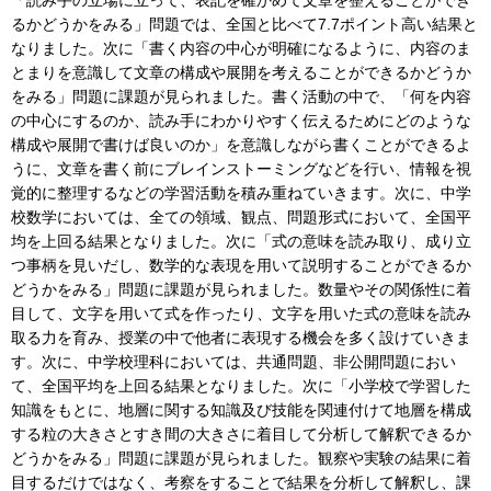
るかどうかをみる」問題では、全国と比べて7.7ポイント高い結果と
なりました。次に「書く内容の中心が明確になるように、内容のま
とまりを意識して文章の構成や展開を考えることができるかどうか
をみる」問題に課題が見られました。書く活動の中で、「何を内容
の中心にするのか、読み手にわかりやすく伝えるためにどのような
構成や展開で書けば良いのか」を意識しながら書くことができるよ
うに、文章を書く前にブレインストーミングなどを行い、情報を視
覚的に整理するなどの学習活動を積み重ねていきます。次に、中学
校数学においては、全ての領域、観点、問題形式において、全国平
均を上回る結果となりました。次に「式の意味を読み取り、成り立
つ事柄を見いだし、数学的な表現を用いて説明することができるか
どうかをみる」問題に課題が見られました。数量やその関係性に着
目して、文字を用いて式を作ったり、文字を用いた式の意味を読み
取る力を育み、授業の中で他者に表現する機会を多く設けていきま
す。次に、中学校理科においては、共通問題、非公開問題におい
て、全国平均を上回る結果となりました。次に「小学校で学習した
知識をもとに、地層に関する知識及び技能を関連付けて地層を構成
する粒の大きさとすき間の大きさに着目して分析して解釈できるか
どうかをみる」問題に課題が見られました。観察や実験の結果に着
目するだけではなく、考察をすることで結果を分析して解釈し、課