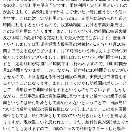
を10名、定期利用を受入予定です。柔軟利用と定期利用というもの
がありまして、柔軟利用は予約をして使いたい時に使うという使い
方です。これに対し定期利用というのは、定期的に決められた週と
時間に利用するというもので、牧落幼稚園における事業対象児は、
この定期利用に当たります。また、ひじりひがし幼稚園は毎週火曜
及び木曜に2歳児12名を定期利用で受入予定でございます。懸念点
といたしましては乳児等通園支援事業の対象枠が1人当たり月10時
間までである点がございます。月10時間という枠はあくまで給付対
象としての枠でございまして、例えばひじりひがし幼稚園で申しま
すと、定期利用が毎週2回1時間半ずつ行われますので、利用時間が
月12時間となります。しかしながら、給付枠は10時間分しかござい
ませんので、上限を超える部分は施設の自腹、実費負担で運営をす
るということになります。また、ひじりひがし幼稚園のポリシーと
して、通年親子で通園保育をするというものがございます。しかし
ながら、当該事業の国の実施要綱に基づきますと通年での親子の通
園というのは給付対象として認められないということで、当該児に
ついては通年で施設の実費負担になってしまいます。この点を園長
先生としては、給付対象として認めていただきたいという意向はあ
りますが、現状難しいと思われます。また、給付対象が満3歳までと
いうこともありますので、2歳のクラスで利用をスタートした場合、