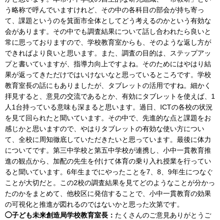
う略称で呼んでいますけれど、その中の各科目の部会が持ち寄っ
て、課題というのを箕面市全体としてどう考えるのかという有効な
会があります。その中でも調査結果について話し合われたら良いと
常に思っておりますので、学校教育室からも、そのような返し方が
できればより良いと思います。また、調査の目的は、ステップアッ
プと書いていますが、指導力向上ですよね。そのためにはやはり結
果が返ってきただけではいけないなと思っているところです。学校
教育室長の話にもありましたが、タブレットの活用ですね。細かく
拝見すると、意見の交流であるとか、有効にタブレットを使えば、1
人1台持っている意味も深まると思います。過日、ICTの各校の状況
を見て回られたと聞いています。その中で、先進的な点と課題をお
感じかと思いますので、やはりタブレットの有効な使い方につい
て、全校に周知徹底していただきたいと思っています。最後に体力
についてです。第三中学校と第五中学校が連携し、小中一貫教育推
進の観点から、加配の先生を付けて体育の乗り入れ授業を行ってい
ると聞いています。6年生までにやったことを7、8、9年生につなぐ
ことが大切だと。この2校の調査結果を見てどのようなことが分かっ
たのかをまとめて、他校区に発信することで、小中一貫教育の効果
の可視化と推進が図れるのではないかと思った次第です。
◯子ども未来創造局学校教育室長：
たくさんのご意見ありがとうご