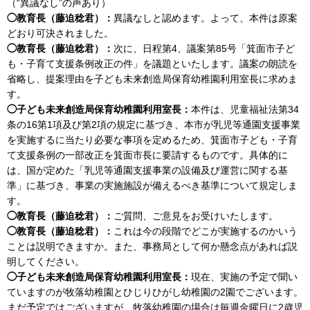
（“異議なし”の声あり）
◯教育長（藤迫稔君）：
異議なしと認めます。よって、本件は原案
どおり可決されました。
◯教育長（藤迫稔君）：
次に、日程第4、議案第85号「箕面市子ど
も・子育て支援条例改正の件」を議題といたします。議案の朗読を
省略し、提案理由を子ども未来創造局保育幼稚園利用室長に求めま
す。
◯子ども未来創造局保育幼稚園利用室長：
本件は、児童福祉法第34
条の16第1項及び第2項の規定に基づき、本市が乳児等通園支援事業
を実施するに当たり必要な事項を定めるため、箕面市子ども・子育
て支援条例の一部改正を箕面市長に要請するものです。具体的に
は、国が定めた「乳児等通園支援事業の設備及び運営に関する基
準」に基づき、事業の実施施設が備えるべき基準について規定しま
す。
◯教育長（藤迫稔君）：
ご質問、ご意見をお受けいたします。
◯教育長（藤迫稔君）：
これは今の段階でどこが実施するのかいう
ことは説明できますか。また、事務局として何か懸念点があれば説
明してください。
◯子ども未来創造局保育幼稚園利用室長：
現在、実施の予定で聞い
ていますのが牧落幼稚園とひじりひがし幼稚園の2園でございます。
まだ予定ではございますが、牧落幼稚園の場合は毎週金曜日に2歳児