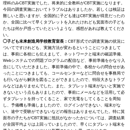
理科のみCBT実施でした。将来的に全教科がCBT実施になります。
今回の調査実施においてトラブルはありましたか。若しくは検証は
難しいと思いますが、全国的に子ども達はCBT実施が得意だったの
か、全国に比べて早くタブレットを入れたけれども箕面市の子ども
たちは何か戸惑っていたというような、感想があれば教えてくださ
い。
◯子ども未来創造局学校教育室長：
CBT形式での調査実施の状況に
ついてですけれども、実施方法が変わるということにつきまして
は、事前に各校にも伝えまして、ネットワークと端末の確認準備、
Webシステムでの問題プログラムの配信など、事前準備をかなり入
念にしていただきました。事前準備の中で、各校からの問合せがあ
ったことにつきましても、コールセンターなどに問合せを事務局で
も行いながら解決を図ることができましたので、特段大きなトラブ
ルなどはありませんでした。また、タブレット端末がないと実施で
きないという点もありましたので、事前にメールなどを活用して必
ずタブレットを持ってくること、家で充電をしてくることを周知
し、予備機も準備しましたので、ログインができない、端末がな
い、途中で受験ができないなどの報告はありませんでした。特に箕
面市の子たちがCBT実施に抵抗がなかったかについては、調査結果
が全国平均よりは上回っていましたので、早くにタブレット端末を