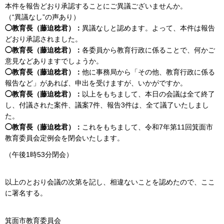
本件を報告どおり承認することにご異議ございませんか。
（“異議なし”の声あり）
◯教育長（藤迫稔君）：
異議なしと認めます。よって、本件は報告
どおり承認されました。
◯教育長（藤迫稔君）：
各委員から教育行政に係ることで、何かご
意見などありますでしょうか。
◯教育長（藤迫稔君）：
他に事務局から「その他、教育行政に係る
報告など」があれば、申出を受けますが、いかがですか。
◯教育長（藤迫稔君）：
以上をもちまして、本日の会議は全て終了
し、付議された案件、議案7件、報告3件は、全て議了いたしまし
た。
◯教育長（藤迫稔君）：
これをもちまして、令和7年第11回箕面市
教育委員会定例会を閉会いたします。
（午後1時53分閉会）
以上のとおり会議の次第を記し、相違ないことを認めたので、ここ
に署名する。
箕面市教育委員会