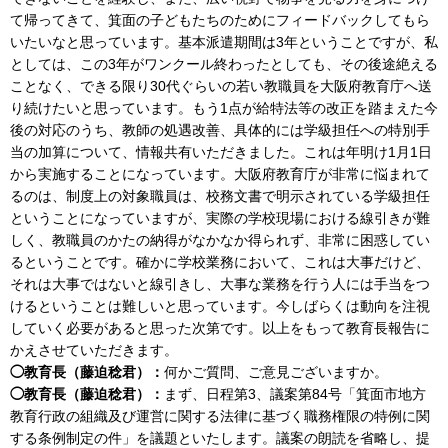
て帰ってきて、箕面の子どもたちのためにフィードバックしてもら
いたいなと思っています。基本派遣期間は3年ということですが、私
としては、この3年がワンクール終わったとしても、その後途絶える
ことなく、できる限り30代ぐらいの若い教職員を大阪府教育庁へ送
り続けたいと思っています。もう1点が給特法等の改正を踏まえた今
後の対応のうち、教師の処遇改善、具体的には学級担任への特別手
当の加算について、情報共有いただきました。これは年明け1月1日
から実施することになっています。大阪府教育庁が非常に悩まれて
るのは、制度上の対象職員は、校務文書で明示されている学級担任
ということになっていますが、実際の学校現場における線引きが難
しく、教職員のかたの納得がなかなか得られず、非常に困惑してい
るということです。確かに学校業務において、これは大事だけど、
それは大事ではないと線引きし、大事な業務を行う人には手当をつ
けるということは難しいと思っています。今しばらくは動向を注視
していく必要があると思った次第です。以上をもって教育長報告に
かえさせていただきます。
◯教育長（藤迫稔君）：
何かご質問、ご意見ございますか。
◯教育長（藤迫稔君）：
まず、日程第3、議案第84号「箕面市地方
教育行政の組織及び運営に関する法律に基づく職務権限の特例に関
する条例制定の件」を議題といたします。議案の朗読を省略し、提