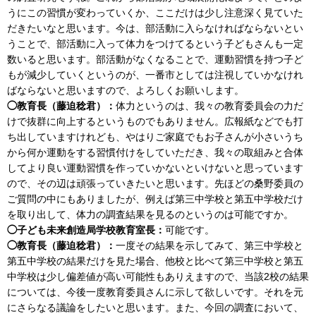
うにこの習慣が変わっていくか、ここだけは少し注意深く見ていた
だきたいなと思います。今は、部活動に入らなければならないとい
うことで、部活動に入って体力をつけてるという子どもさんも一定
数いると思います。部活動がなくなることで、運動習慣を持つ子ど
もが減少していくというのが、一番市としては注視していかなけれ
ばならないと思いますので、よろしくお願いします。
◯教育長（藤迫稔君）：
体力というのは、我々の教育委員会の力だ
けで抜群に向上するというものでもありません。広報紙などでも打
ち出していますけれども、やはりご家庭でもお子さんが小さいうち
から何か運動をする習慣付けをしていただき、我々の取組みと合体
してより良い運動習慣を作っていかないといけないと思っています
ので、その辺は頑張っていきたいと思います。先ほどの桑野委員の
ご質問の中にもありましたが、例えば第三中学校と第五中学校だけ
を取り出して、体力の調査結果を見るのというのは可能ですか。
◯子ども未来創造局学校教育室長：
可能です。
◯教育長（藤迫稔君）：
一度その結果を示してみて、第三中学校と
第五中学校の結果だけを見た場合、他校と比べて第三中学校と第五
中学校は少し偏差値が高い可能性もありえますので、当該2校の結果
については、今後一度教育委員さんに示して欲しいです。それを元
にさらなる議論をしたいと思います。また、今回の調査において、