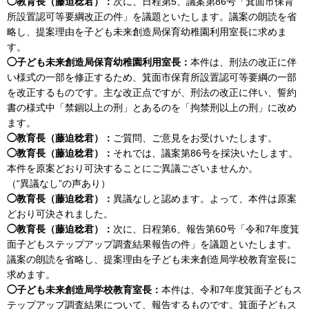
◯教育長（藤迫稔君）：
次に、日程第5、議案第86号「箕面市保育
所設置認可等要綱改正の件」を議題といたします。議案の朗読を省
略し、提案理由を子ども未来創造局保育幼稚園利用室長に求めま
す。
◯子ども未来創造局保育幼稚園利用室長：
本件は、刑法の改正に伴
い様式の一部を修正するため、箕面市保育所設置認可等要綱の一部
を改正するものです。主な改正点ですが、刑法の改正に伴い、誓約
書の様式中「禁錮以上の刑」とあるのを「拘禁刑以上の刑」に改め
ます。
◯教育長（藤迫稔君）：
ご質問、ご意見をお受けいたします。
◯教育長（藤迫稔君）：
それでは、議案第86号を採決いたします。
本件を原案どおり可決することにご異議ございませんか。
（“異議なし”の声あり）
◯教育長（藤迫稔君）：
異議なしと認めます。よって、本件は原案
どおり可決されました。
◯教育長（藤迫稔君）：
次に、日程第6、報告第60号「令和7年度箕
面子どもステップアップ調査結果報告の件」を議題といたします。
議案の朗読を省略し、提案理由を子ども未来創造局学校教育室長に
求めます。
◯子ども未来創造局学校教育室長：
本件は、令和7年度箕面子どもス
テップアップ調査結果について、報告するものです。箕面子どもス