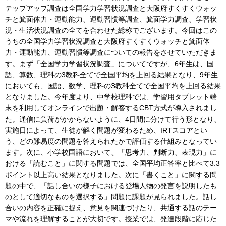
テップアップ調査は全国学力学習状況調査と大阪府すくすくウォッ
チと箕面体力・運動能力、運動習慣等調査、箕面学力調査、学習状
況・生活状況調査の全てを合わせた総称でございます。今回はこの
うちの全国学力学習状況調査と大阪府すくすくウォッチと箕面体
力・運動能力、運動習慣等調査についての報告をさせていただきま
す。まず「全国学力学習状況調査」についてですが、6年生は、国
語、算数、理科の3教科全てで全国平均を上回る結果となり、9年生
においても、国語、数学、理科の3教科全てで全国平均を上回る結果
となりました。今年度より、中学校理科では、学習用タブレット端
末を利用してオンラインで出題・解答するCBT方式が導入されまし
た。通信に負荷がかからないように、4日間に分けて行う形となり、
実施日によって、生徒が解く問題が変わるため、IRTスコアとい
う、どの難易度の問題を答えられたかで評価する仕組みとなってい
ます。次に、小学校国語において、「思考力、判断力、表現力」に
おける「読むこと」に関する問題では、全国平均正答率と比べて3.3
ポイント以上高い結果となりました。次に「書くこと」に関する問
題の中で、「話し合いの様子における登場人物の発言を説明したも
のとして適切なものを選択する」問題に課題が見られました。話し
合いの内容を正確に捉え、意見を関連づけたり、共通する話のテー
マや流れを理解することが大切です。授業では、発達段階に応じた