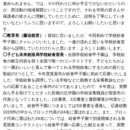
進められません。では、その代わりに何か手立てがないかというの
が、部活動の地域展開ということですので、それを市民の皆さんや
保護者の皆さんに理解していただくために、説明を丁寧にしていき
たいなというふうに思いますので、よろしくお願いしたいと思いま
す。
◯教育長（藤迫稔君）：
冒頭に言いましたが、今回初めて学校給食
甲子園にチャレンジいたしました。一連の流れと思いを学校給食室
長から説明していただけたらと思います。よろしくお願いします。
◯子ども未来創造局学校給食室長：
全国学校給食甲子園は、学校給
食の献立内容を競う全国で唯一のコンテストです。子どもたちがよ
り一層おいしいと喜んで食べてくれる学校給食にするための新たな
取組の1つとして、今年度箕面市が給食甲子園に初めて応募いたしま
した。学校給食を調理している学校などに勤務する栄養教諭などか
らの応募であることが条件の1つでありましたので、今年度は、実際
自ら手を挙げてくださった彩都の丘学園の学校栄養職員が箕面市の
代表となってくれました。1次審査、2次審査と書類審査が何度かご
ざいまして、給食甲子園につきましては3次審査を通過し、応募総数
1019件の中からブロック代表の24名に選ばれました。また、ブロッ
ク代表に選ばれた24名については、給食甲子園で別途開催される食
育授業コンテストという給食甲子園へ応募した献立を使って、実際