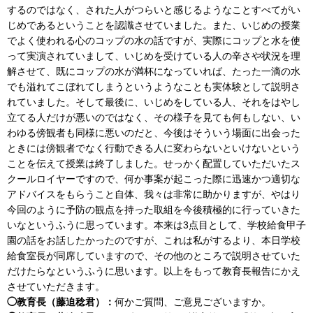
するのではなく、された人がつらいと感じるようなことすべてがい
じめであるということを認識させていました。また、いじめの授業
でよく使われる心のコップの水の話ですが、実際にコップと水を使
って実演されていまして、いじめを受けている人の辛さや状況を理
解させて、既にコップの水が満杯になっていれば、たった一滴の水
でも溢れてこぼれてしまうというようなことも実体験として説明さ
れていました。そして最後に、いじめをしている人、それをはやし
立てる人だけが悪いのではなく、その様子を見ても何もしない、い
わゆる傍観者も同様に悪いのだと、今後はそういう場面に出会った
ときには傍観者でなく行動できる人に変わらないといけないという
ことを伝えて授業は終了しました。せっかく配置していただいたス
クールロイヤーですので、何か事案が起こった際に迅速かつ適切な
アドバイスをもらうこと自体、我々は非常に助かりますが、やはり
今回のように予防の観点を持った取組を今後積極的に行っていきた
いなというふうに思っています。本来は3点目として、学校給食甲子
園の話をお話したかったのですが、これは私がするより、本日学校
給食室長が同席していますので、その他のところで説明させていた
だけたらなというふうに思います。以上をもって教育長報告にかえ
させていただきます。
◯教育長（藤迫稔君）：
何かご質問、ご意見ございますか。