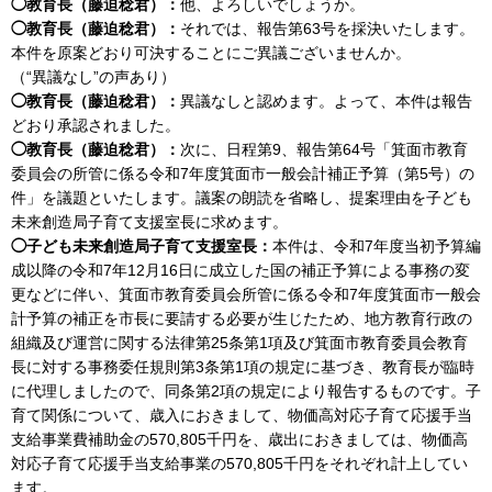
◯教育長（藤迫稔君）：
他、よろしいでしょうか。
◯教育長（藤迫稔君）：
それでは、報告第63号を採決いたします。
本件を原案どおり可決することにご異議ございませんか。
（“異議なし”の声あり）
◯教育長（藤迫稔君）：
異議なしと認めます。よって、本件は報告
どおり承認されました。
◯教育長（藤迫稔君）：
次に、日程第9、報告第64号「箕面市教育
委員会の所管に係る令和7年度箕面市一般会計補正予算（第5号）の
件」を議題といたします。議案の朗読を省略し、提案理由を子ども
未来創造局子育て支援室長に求めます。
◯子ども未来創造局子育て支援室長：
本件は、令和7年度当初予算編
成以降の令和7年12月16日に成立した国の補正予算による事務の変
更などに伴い、箕面市教育委員会所管に係る令和7年度箕面市一般会
計予算の補正を市長に要請する必要が生じたため、地方教育行政の
組織及び運営に関する法律第25条第1項及び箕面市教育委員会教育
長に対する事務委任規則第3条第1項の規定に基づき、教育長が臨時
に代理しましたので、同条第2項の規定により報告するものです。子
育て関係について、歳入におきまして、物価高対応子育て応援手当
支給事業費補助金の570,805千円を、歳出におきましては、物価高
対応子育て応援手当支給事業の570,805千円をそれぞれ計上してい
ます。