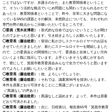
ことではないですが、弁護士のかた、また教育関係者ということ
で、そういう法的な観点でいじめ問題にも関わっておられるかたで
あったり、教育関係者ということで、昨今、非常に大きな問題にな
っているSNSの課題とその解決、未然防止についても、それぞれの
専門分野の観点からご示唆いただいてるところです。
◯委員（荒木友博君）：
形式的な任命ではないというところが聞け
たのでよかったと思います。引き続きよろしくお願いいたします。
◯教育長（藤迫稔君）：
冒頭に私が少しスクールロイヤーのお話を
させていただきましたが、新たにスクールロイヤーを開始しました
ので、この委員会との関係性について、委員会と合体してよい方向
にいくよう既に指示しています。上手くいきそうな感じがするの
で、密にして、箕面市教育委員会みんなで全力でやろうと思います
のでよろしくお願いしたいと思います。
◯教育長（藤迫稔君）：
他、よろしいでしょうか。
◯教育長（藤迫稔君）：
それでは、議案第96号を採決いたします。
本件を原案どおり可決することにご異議ございませんか。
（“異議なし”の声あり）
◯教育長（藤迫稔君）：
異議なしと認めます。よって、本件は原案
どおり可決されました。
◯教育長（藤迫稔君）：
次に、日程第11、報告第65号「箕面市教育