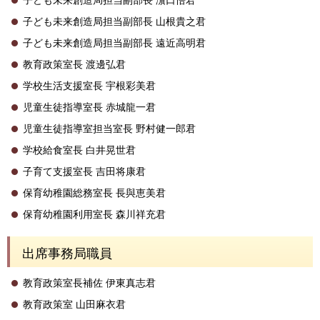
子ども未来創造局担当副部長 山根貴之君
子ども未来創造局担当副部長 遠近高明君
教育政策室長 渡邊弘君
学校生活支援室長 宇根彩美君
児童生徒指導室長 赤城龍一君
児童生徒指導室担当室長 野村健一郎君
学校給食室長 白井晃世君
子育て支援室長 吉田将康君
保育幼稚園総務室長 長與恵美君
保育幼稚園利用室長 森川祥充君
出席事務局職員
教育政策室長補佐 伊東真志君
教育政策室 山田麻衣君