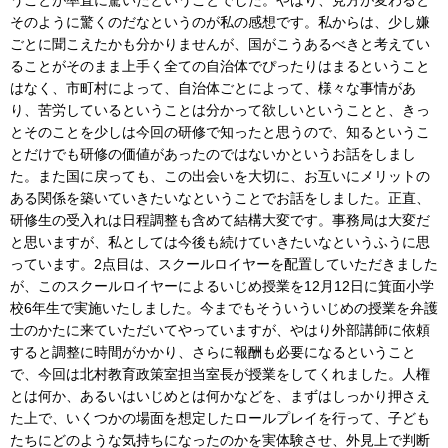
そのように驚くのだなというのが私の感想です。私からは、少し嫌
ごとに聞こえたかも分かりませんが、国がこうあるべきと考えてい
ることがそのまま上手く全ての自治体でぴったりはまるということ
はなく、市町村によって、自治体ごとによって、様々な事情があ
り、苦労しているということは分かって欲しいということと、きっ
とそのことを少しは今回の研修で知ったと思うので、知るというこ
とだけでも研修の価値があったのではないかというお話をしまし
た。また国に戻っても、この出会いを大切に、お互いにメリットの
ある関係を築いていきたいなということでお話をしました。正直、
研修生の受入れは日程調整も含めて結構大変です。事務局は大変だ
と思いますが、私としては今後も続けていきたいなというふうに思
っています。2点目は、スクールロイヤーを配置していただきました
が、このスクールロイヤーによるいじめ授業を12月12日に箕面小学
校6年生で実施いたしました。今までもそういういじめの授業を弁護
士のかたに来ていただいてやっていますが、やはり外部講師に依頼
すると調整に時間がかかり、さらに報酬も必要になるということ
で、今回は北村教育政策室担当室長が授業をしてくれました。人権
とは何か、あるいはいじめとは何かなどを、まずはしっかり押さえ
た上で、いくつかの場面を想定したロールプレイを行って、子ども
たちにどのような気持ちになったのかを実体験させ、外見上で判断