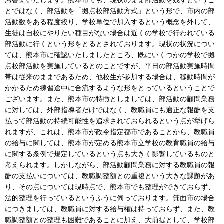
とではなく、部活動を「拠点校部活動方式」という形で、市内の部
活動数をある程度絞り、学校単位で加入するという概念を外して、
生徒は自校にやりたい種目がない場合は近くの学校で行われている
部活動に行くという形をとるとされております。現状の状況につい
ては、熊本市に確認いたしましたところ、既にいくつかの学校で拠
点校部活動を実施しているとのことですが、平日の部活動実施時間
帯は従来のままであるため、他校生が参加する場合は、移動時間が
かかるため練習途中に合流するような形をとっているということで
ございます。また、熊本市の特徴としましては、部活動の顧問業務
に対しては、外部指導者だけではなく、教職員にも適正な報酬を支
払って部活動の持続可能性を追求されておられるという点が挙げら
れますが、これは、熊本市が政令指定都市であることから、教職員
の給与に関しては、熊本市が定める熊本市立学校の教育職員の給与
に関する条例で規定しているという点も大きく影響しているものと
考えられます。しかしながら、部活動顧問業務に対する教職員の報
酬の支払いについては、教職調整額との重複という大きな課題があ
り、その点については現時点で、熊本市でも整理ができておらず、
法的整理を行っているというふうに伺っております。箕面市の場合
につきましては、教職員に対する給与権は持っておらず、また、教
職調整額との整理も困難であることに加え、大前提として、学校部