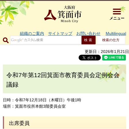
大阪府箕面市 
メニュー
組織のご案内
サイトマップ
お問い合わせ
Multilingual
検索の仕方
更新日：2026年1月21日
令和7年第12回箕面市教育委員会定例会会
議録
日時：令和7年12月18日（木曜日）午後1時
場所：箕面市役所本館3階委員会室
出席委員