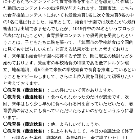
に子どもたちへオンラインで食育指導をすることを想定して作成し
た動画のコンテストへの出場権が与えられます。箕面市は、こちら
の食育授業コンテストにおいても最優秀賞1名に次ぐ優秀賞8名の中
の1名に選ばれました。結果として、給食甲子園では残念ながら最終
審査には出場できませんでしたが、1019件中の24名というブロック
代表になれたことや、食育授業コンテストで優秀賞を受賞したとい
うことは、子どもたちに胸を張って、「箕面市の学校給食は全国的
に見てもすばらしいんだ」と言える結果が出せたと考えておりま
す。来年度も給食甲子園へ応募する予定で、既に献立の検討などを
始めております。箕面市の学校給食の特徴である低アレルゲン献
立、地産地消、週5回全て米飯の学校給食で食育を推進しているとい
うことをアピールしまして、さらに上位入賞を目指して頑張りたい
と考えております。
◯教育長（藤迫稔君）：
この件について何かありますか。
◯教育長（藤迫稔君）：
食べられなかったのだけが残念です。次
回、来年はもう少し早めに食べられる日を言っていただいたら、教
育委員の皆さんにも食べていただいたらよいのかなというふうに思
います。
◯教育長（藤迫稔君）：
他、よろしいでしょうか。
◯教育長（藤迫稔君）：
以上をもちまして、本日の会議は全て終了
し、付議された案件、議案6件、報告4件は、全て議了いたしまし