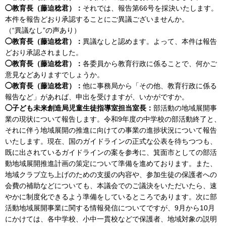
◯教育長（藤迫稔君）：
それでは、報告第66号を採決いたします。
本件を報告どおり承認することにご異議ございませんか。
（“異議なし”の声あり）
◯教育長（藤迫稔君）：
異議なしと認めます。よって、本件は報告
どおり承認されました。
◯教育長（藤迫稔君）：
各委員から教育行政に係ることで、何かご
意見などありますでしょうか。
◯教育長（藤迫稔君）：
他に事務局から「その他、教育行政に係る
報告など」があれば、申出を受けますが、いかがですか。
◯子ども未来創造局児童生徒指導室担当室長：
部活動の地域展開事
業の現状について報告します。令和9年度の中学校の部活動終了と、
それに伴う地域展開の推進に向けての事業の進捗状況について報告
いたします。現在、国のガイドラインの正式な公表を待ちつつも、
既に出されているガイドラインの案を参考に、箕面市としての部活
動地域展開推進計画の策定について準備を進めております。また、
地域クラブ立ち上げのための支援の内容や、参加生徒の保護者への
会費の補助などについても、本議会でのご議決をいただいたら、速
やかに制度化できるよう準備をしているところであります。次に部
活動地域展開事業に関する情報発信についてですが、9月から10月
にかけては、各中学校、小中一貫校などで保護者、地域対象の説明