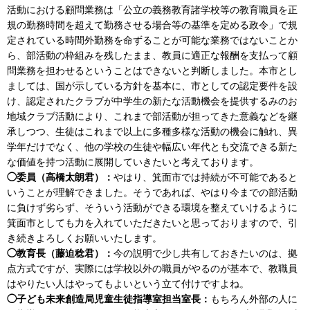
活動における顧問業務は「公立の義務教育諸学校等の教育職員を正
規の勤務時間を超えて勤務させる場合等の基準を定める政令」で規
定されている時間外勤務を命ずることが可能な業務ではないことか
ら、部活動の枠組みを残したまま、教員に適正な報酬を支払って顧
問業務を担わせるということはできないと判断しました。本市とし
ましては、国が示している方針を基本に、市としての認定要件を設
け、認定されたクラブが中学生の新たな活動機会を提供するみのお
地域クラブ活動により、これまで部活動が担ってきた意義などを継
承しつつ、生徒はこれまで以上に多種多様な活動の機会に触れ、異
学年だけでなく、他の学校の生徒や幅広い年代とも交流できる新た
な価値を持つ活動に展開していきたいと考えております。
◯委員（高橋太朗君）：
やはり、箕面市では持続が不可能であると
いうことが理解できました。そうであれば、やはり今までの部活動
に負けず劣らず、そういう活動ができる環境を整えていけるように
箕面市としても力を入れていただきたいと思っておりますので、引
き続きよろしくお願いいたします。
◯教育長（藤迫稔君）：
今の説明で少し共有しておきたいのは、拠
点方式ですが、実際には学校以外の職員がやるのが基本で、教職員
はやりたい人はやってもよいという立て付けですよね。
◯子ども未来創造局児童生徒指導室担当室長：
もちろん外部の人に