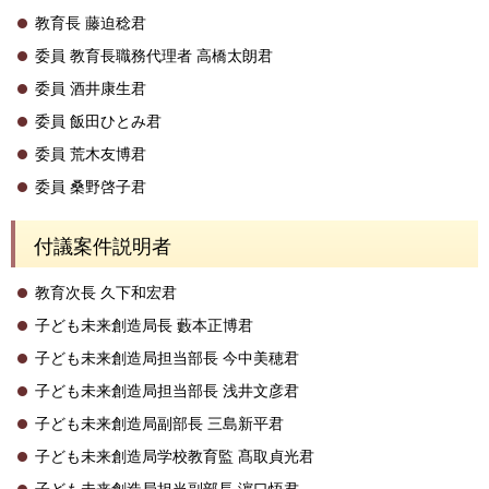
教育長 藤迫稔君
委員 教育長職務代理者 高橋太朗君
委員 酒井康生君
委員 飯田ひとみ君
委員 荒木友博君
委員 桑野啓子君
付議案件説明者
教育次長 久下和宏君
子ども未来創造局長 藪本正博君
子ども未来創造局担当部長 今中美穂君
子ども未来創造局担当部長 浅井文彦君
子ども未来創造局副部長 三島新平君
子ども未来創造局学校教育監 髙取貞光君
子ども未来創造局担当副部長 濵口悟君