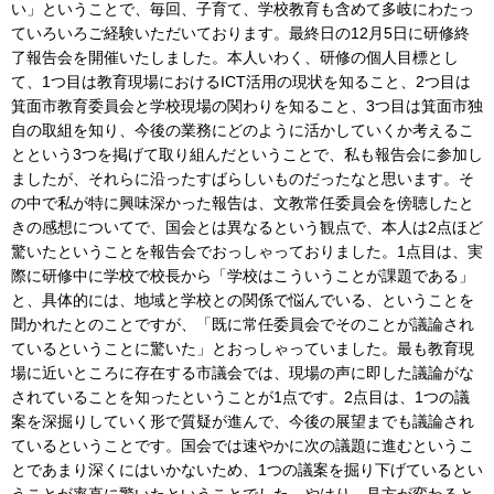
い」ということで、毎回、子育て、学校教育も含めて多岐にわたっ
ていろいろご経験いただいております。最終日の12月5日に研修終
了報告会を開催いたしました。本人いわく、研修の個人目標とし
て、1つ目は教育現場におけるICT活用の現状を知ること、2つ目は
箕面市教育委員会と学校現場の関わりを知ること、3つ目は箕面市独
自の取組を知り、今後の業務にどのように活かしていくか考えるこ
とという3つを掲げて取り組んだということで、私も報告会に参加し
ましたが、それらに沿ったすばらしいものだったなと思います。そ
の中で私が特に興味深かった報告は、文教常任委員会を傍聴したと
きの感想についてで、国会とは異なるという観点で、本人は2点ほど
驚いたということを報告会でおっしゃっておりました。1点目は、実
際に研修中に学校で校長から「学校はこういうことが課題である」
と、具体的には、地域と学校との関係で悩んでいる、ということを
聞かれたとのことですが、「既に常任委員会でそのことが議論され
ているということに驚いた」とおっしゃっていました。最も教育現
場に近いところに存在する市議会では、現場の声に即した議論がな
されていることを知ったということが1点です。2点目は、1つの議
案を深掘りしていく形で質疑が進んで、今後の展望までも議論され
ているということです。国会では速やかに次の議題に進むというこ
とであまり深くにはいかないため、1つの議案を掘り下げているとい
うことが率直に驚いたということでした。やはり、見方が変わると