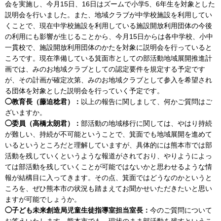
会を実施し、今月15日、16日はズームで小学5、6年生を対象とした
説明会を行いました。また、地域クラブが中学校施設を利用してい
くことで、現在中学校施設を利用している施設開放利用団体の今後
の利用にも影響が生じることから、今月15日からは各中学校、小中
一貫校で、施設開放利用団体のかたを対象に説明会を行っていると
ころです。現在準備している箕面市としての部活動地域展開推進計
画では、みのお地域クラブとしての認定要件を規定する予定です
が、その計画が確定次第、みのお地域クラブとして参入を希望され
る団体を対象とした説明会を行っていく予定です。
◯教育長（藤迫稔君）：
以上の報告に関しまして、何かご質問はご
ざいますか。
◯委員（高橋太朗君）：
部活動の地域移行に関しては、やはり持続
が難しい、持続が不可能ということで、箕面でも地域展開を進めて
いるというところだと理解していますが、具体的には熊本市では部
活動を残していくというような報道がされており、やりようによっ
ては部活動を残していくことが可能ではないかと思わせるような情
報が結構目に入ってきます。その点、箕面ではどうなのかというと
ころを、ぜひ熊本市の状況も踏まえてお聞かせいただきたいと思い
ますが可能でしょうか。
◯子ども未来創造局児童生徒指導室担当室長：
今のご質問について
お答えいたします。熊本市でも、現状のまま部活動を残すというこ