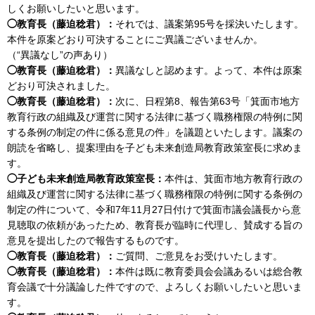
しくお願いしたいと思います。
◯教育長（藤迫稔君）：
それでは、議案第95号を採決いたします。
本件を原案どおり可決することにご異議ございませんか。
（“異議なし”の声あり）
◯教育長（藤迫稔君）：
異議なしと認めます。よって、本件は原案
どおり可決されました。
◯教育長（藤迫稔君）：
次に、日程第8、報告第63号「箕面市地方
教育行政の組織及び運営に関する法律に基づく職務権限の特例に関
する条例の制定の件に係る意見の件」を議題といたします。議案の
朗読を省略し、提案理由を子ども未来創造局教育政策室長に求めま
す。
◯子ども未来創造局教育政策室長：
本件は、箕面市地方教育行政の
組織及び運営に関する法律に基づく職務権限の特例に関する条例の
制定の件について、令和7年11月27日付けで箕面市議会議長から意
見聴取の依頼があったため、教育長が臨時に代理し、賛成する旨の
意見を提出したので報告するものです。
◯教育長（藤迫稔君）：
ご質問、ご意見をお受けいたします。
◯教育長（藤迫稔君）：
本件は既に教育委員会会議あるいは総合教
育会議で十分議論した件ですので、よろしくお願いしたいと思いま
す。