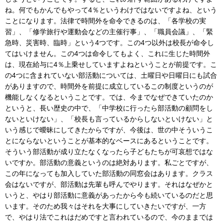
ね。何でもかんでもやって4％というわけではないですよね、という
ことになります。法律で時間外を命令できるのは、「各学校の実
習」、「修学旅行や運動会などの主催行事」、「職員会議」、「緊
急時、災害時、臨時」という4つです。この4つ以外は校長が命令し
てはいけません。この4つは命令してもよく、これに生じた時間外
は、現在給与に4％上乗せしていますよねということが前提です。こ
の4つに含まれていない部活動については、土曜日や日曜日にも試合
がありますので、時間外を前提に成立しているこの制度というのが
機能しなくなるということです。では、今までなぜできていたのか
というと、長い歴史の中で、「中学校に行ったら部活動の顧問をし
ないといけない」、「校長も言っているからしないといけない」と
いう感じで曖昧にしてきたからですが、今後は、世の中そういうこ
とにならないということが基本的なベースにあるということです。
そういう部活動が成り立たなくなったら子どもたちが可哀想ではな
いですか。部活動の意義というのは絶対あります。私ごとですが、
この年になっても加入していた部活動の同窓会はあります。クラス
会はないですが、部活動は先輩も呼んでやります。それはなぜかと
いうと、やはり部活動に意義があったから今も続いているのだと思
います。そのため我々はそれを大事にしていきたいですが、一方
で、やはり法でこれはだめですと言われているので、今のままでは