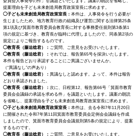
委員会人事発令の件」を議題といたします。議案の朗読を省略し、
提案理由を子ども未来創造局教育政策室長に求めます。
◯子ども未来創造局教育政策室長：
本件は、人事発令を行う必要が
生じましたため、地方教育行政の組織及び運営に関する法律第25条
第1項及び箕面市教育委員会教育長に対する事務委任規則第3条第1
項の規定に基づき、教育長が臨時に代理しましたので、同条第2項の
規定によりご報告するものです。
◯教育長（藤迫稔君）：
ご質問、ご意見をお受けいたします。
◯教育長（藤迫稔君）：
それでは、報告第65号を採決いたします。
本件を報告どおり承認することにご異議ございませんか。
（“異議なし”の声あり）
◯教育長（藤迫稔君）：
異議なしと認めます。よって、本件は報告
どおり承認されました。
◯教育長（藤迫稔君）：
次に、日程第12、報告第66号「箕面市教育
委員会会議録の承認を求める件」を議題といたします。議案の朗読
を省略し、提案理由を子ども未来創造局教育政策室長に求めます。
◯子ども未来創造局教育政策室長：
本件は、去る令和7年11月20日
に開催された令和7年第11回箕面市教育委員会定例会会議録を作成
しましたので、箕面市教育委員会会議規則第5条の規定により、提案
するものです。
◯教育長（藤迫稔君）：
ご質問、ご意見をお受けいたします。