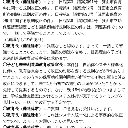
◯教育長（藤迫稔君）：
まず、日程第3、議案第91号「箕面市保育
料に関する規則改正の件」、日程第4、議案第92号「箕面市立保育
所条例施行規則改正の件」、日程第5、議案第93号「箕面市保育の
利用に関する規則改正の件」、日程第6、議案第94号「箕面市立幼
保連携型認定こども園条例施行規則改正の件」は、関連案件ですの
で、一括して審議することとしてよろしいか。
（“異議なし”の声あり）
◯教育長（藤迫稔君）：
異議なしと認めます。よって、一括して審
議することといたします。議案の朗読を省略し、提案理由を子ども
未来創造局教育政策室長に求めます。
◯子ども未来創造局教育政策室長：
本件は、自治体システム標準化
に伴い、教育委員会として改正の対応を要する規則などが9件ありま
すところ、そのうちの保育幼稚園利用室が所管する4件の規則に係る
改正につきまして、来年1月当初での施行の目途がついたことから、
先行して提案するものです。なお、残り5件の規則などにつきまして
は、学校生活支援室におけるシステム移行が完了するタイミングを
見計らい、一括して改正する予定です。
◯教育長（藤迫稔君）：
ご質問、ご意見をお受けいたします。
◯教育長（藤迫稔君）：
これはシステム統一化による事務的な改正
ですので、よろしくお願いしたいと思います。
◯教育長（藤迫稔君）：
他、よろしいでしょうか。