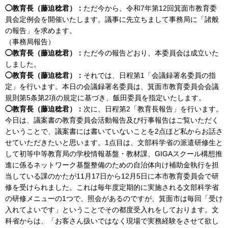
◯教育長（藤迫稔君）：
ただ今から、令和7年第12回箕面市教育委
員会定例会を開催いたします。議事に先立ちまして事務局に「諸般
の報告」を求めます。
（事務局報告）
◯教育長（藤迫稔君）：
ただ今の報告どおり、本委員会は成立いた
しました。
◯教育長（藤迫稔君）：
それでは、日程第1「会議録署名委員の指
定」を行います。本日の会議録署名委員は、箕面市教育委員会会議
規則第5条第2項の規定に基づき、飯田委員を指定いたします。
◯教育長（藤迫稔君）：
次に、日程第2「教育長報告」を行います。
今日は、議案書の教育委員会活動報告及び行事報告はご覧いただく
ということで、議案書には書いていないことを2点ほど私からお話さ
せていただきたいと思います。1点目は、文部科学省の派遣研修生と
して初等中等教育局の学校情報基盤・教材課、GIGAスクール構想推
進に係るネットワーク基盤整備のための自治体向け補助金執行を担
当している課のかたが11月17日から12月5日に本市教育委員会で研
修を受けられました。これは毎年度定期的に実施される文部科学省
の研修メニューの1つで、照会があるのですが、箕面市は毎回「受け
入れてよいです」ということでその都度受入れをしております。文
科省からは、「お客さん扱いではなく現場で実務経験をさせて欲し