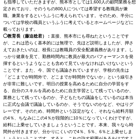
も指導していただきますが、熊本市としては1,600人の顧問業務を想
定されており、そのうちの800人については希望する教職員が兼
職、兼業をするというふうに考えられています。そのため、半分に
ついては学校の職員というふうに考えているとホームページなどに
載っております。
◯教育長（藤迫稔君）：
直接、熊本市にも尋ねたということです
が、これは恐らく基本的には無理で、先ほど説明しましたが、押さ
えておきたいのは、校長には教職員の安全配慮義務があります。し
っかり健康を見て、勤務時間内に教員が最大のパフォーマンスを発
揮するというようなことも含めて見ていかなければいけないという
ことです。また、今、国でも議論されていますが、学校の先生は
「どこまでが時間外で、どこまでが時間外でないか」という線引き
が非常に難しいです。明日の授業を高めるために自分の学習をす
る、自分のスキルを高めるために自主学習として残っているのか、
業務として残っているのか、子どもたちの議論をしているのは本当
に正式な会議で議論しているのか、そうでないのかなど、やはりグ
レーです。そのため、時間外という設定がなく、それなら給料月額
の4％、ちなみにこの4％が段階的に10％になっていくわけですが、
給料に上乗せしていきましょうということです。本来、我々なら時
間外が付きますが、分かりにくいので4％、5％、6％と上乗せしま
しょうということです。すると、これの許す範囲があるわけですよ