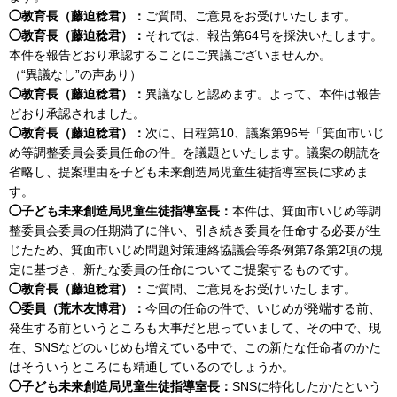
◯教育長（藤迫稔君）：
ご質問、ご意見をお受けいたします。
◯教育長（藤迫稔君）：
それでは、報告第64号を採決いたします。
本件を報告どおり承認することにご異議ございませんか。
（“異議なし”の声あり）
◯教育長（藤迫稔君）：
異議なしと認めます。よって、本件は報告
どおり承認されました。
◯教育長（藤迫稔君）：
次に、日程第10、議案第96号「箕面市いじ
め等調整委員会委員任命の件」を議題といたします。議案の朗読を
省略し、提案理由を子ども未来創造局児童生徒指導室長に求めま
す。
◯子ども未来創造局児童生徒指導室長：
本件は、箕面市いじめ等調
整委員会委員の任期満了に伴い、引き続き委員を任命する必要が生
じたため、箕面市いじめ問題対策連絡協議会等条例第7条第2項の規
定に基づき、新たな委員の任命についてご提案するものです。
◯教育長（藤迫稔君）：
ご質問、ご意見をお受けいたします。
◯委員（荒木友博君）：
今回の任命の件で、いじめが発端する前、
発生する前というところも大事だと思っていまして、その中で、現
在、SNSなどのいじめも増えている中で、この新たな任命者のかた
はそういうところにも精通しているのでしょうか。
◯子ども未来創造局児童生徒指導室長：
SNSに特化したかたという