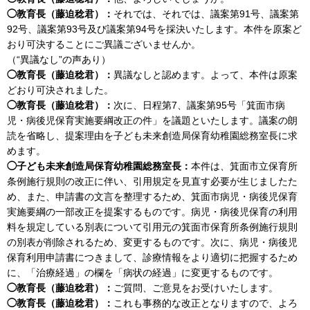
◯教育長（藤迫稔君）：
それでは、それでは、議案第91号、議案第
92号、議案第93号及び議案第94号を採決いたします。本件を原案ど
おり可決することにご異議ございませんか。
（“異議なし”の声あり）
◯教育長（藤迫稔君）：
異議なしと認めます。よって、本件は原案
どおり可決されました。
◯教育長（藤迫稔君）：
次に、日程第7、議案第95号「箕面市病
児・病後児保育実施要綱改正の件」を議題といたします。議案の朗
読を省略し、提案理由を子ども未来創造局保育幼稚園総務室長に求
めます。
◯子ども未来創造局保育幼稚園総務室長：
本件は、箕面市立保育所
条例施行規則の改正に伴い、引用規定を見直す必要が生じましたた
め、また、申請書の文言を整理するため、箕面市病児・病後児保育
実施要綱の一部改正を提案するものです。病児・病後児保育の利用
料を規定している別表について引用元の箕面市保育所条例施行規則
の別表が削除されるため、変更するものです。次に、病児・病後児
保育利用申請書につきまして、診療情報をより適切に把握するため
に、「治療経過」の欄を「病状の経過」に変更するものです。
◯教育長（藤迫稔君）：
ご質問、ご意見をお受けいたします。
◯教育長（藤迫稔君）：
これも事務的な改正となりますので、よろ