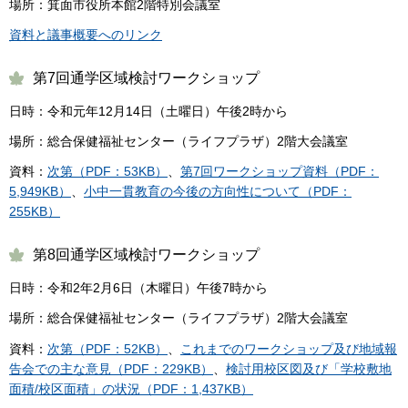
場所：箕面市役所本館2階特別会議室
資料と議事概要へのリンク
第7回通学区域検討ワークショップ
日時：令和元年12月14日（土曜日）午後2時から
場所：総合保健福祉センター（ライフプラザ）2階大会議室
資料：
次第（PDF：53KB）
、
第7回ワークショップ資料（PDF：
5,949KB）
、
小中一貫教育の今後の方向性について（PDF：
255KB）
第8回通学区域検討ワークショップ
日時：令和2年2月6日（木曜日）午後7時から
場所：総合保健福祉センター（ライフプラザ）2階大会議室
資料：
次第（PDF：52KB）
、
これまでのワークショップ及び地域報
告会での主な意見（PDF：229KB）
、
検討用校区図及び「学校敷地
面積/校区面積」の状況（PDF：1,437KB）