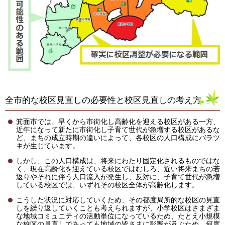
全市的な校区見直しの必要性と校区見直しの考え方
箕面市では、早くから市街化し高齢化を迎える校区がある一方、
近年になって新たに市街化し子育て世代が急増する校区があるな
ど、まちの成立時期の違いによって、各校区の人口構成にバラツ
キが生じています。
しかし、この人口構成は、将来にわたり固定化されるものではな
く、現在高齢化を迎えている校区ではむしろ、近い将来まちの若
返りやそれに伴う人口流入が発生し、反対に、子育て世代が急増
している校区では、いずれその校区全体が高齢化します。
こうした状況に対応していくため、その都度局所的な校区の見直
しを繰り返していくことも考えられますが、小学校区はさまざま
な地域コミュニティの活動単位になっているため、たとえ小規模
な校区の見直しであっても地域の皆さまに影響が及ぶため、何度