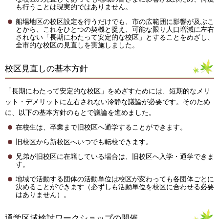
も行うことは現実的ではありません。
船場地区の校区設定を行うだけでも、市の広範囲に影響が及ぶこ
とから、これをひとつの契機と捉え、可能な限り人口増減に左右
されない「長期にわたって安定的な校区」とすることをめざし、
全市的な校区の見直しを実施しました。
校区見直しの基本方針
「長期にわたって安定的な校区」をめざすためには、短期的なメリ
ット・デメリットに左右されない冷静な議論が必要です。そのため
に、以下の基本方針のもとで議論を進めました。
在校生は、卒業まで旧校区へ通学することができます。
旧校区から新校区へいつでも転校できます。
兄弟が旧校区に在籍している場合は、旧校区へ入学・通学できま
す。
地域で活動する団体の活動単位は校区が変わっても各団体ごとに
決めることができます（必ずしも活動単位を校区に合わせる必要
はありません）。
通学区域検討ワークショップの開催