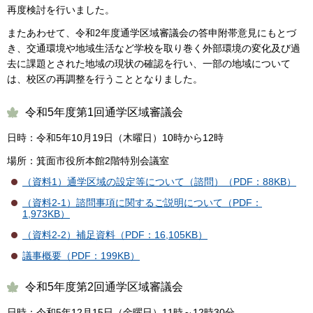
再度検討を行いました。
またあわせて、令和2年度通学区域審議会の答申附帯意見にもとづ
き、交通環境や地域生活など学校を取り巻く外部環境の変化及び過
去に課題とされた地域の現状の確認を行い、一部の地域について
は、校区の再調整を行うこととなりました。
令和5年度第1回通学区域審議会
日時：令和5年10月19日（木曜日）10時から12時
場所：箕面市役所本館2階特別会議室
（資料1）通学区域の設定等について（諮問）（PDF：88KB）
（資料2-1）諮問事項に関するご説明について（PDF：
1,973KB）
（資料2-2）補足資料（PDF：16,105KB）
議事概要（PDF：199KB）
令和5年度第2回通学区域審議会
日時：令和5年12月15日（金曜日）11時～12時30分