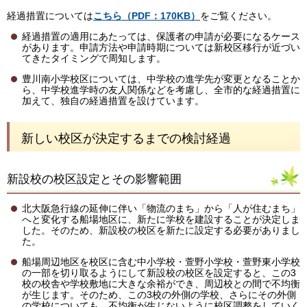
経過措置については
こちら（PDF：170KB）
をご覧ください。
経過措置の適用にあたっては、保護者の申請が必要になるケース
があります。申請方法や申請時期については新校区移行が近づい
てきたタイミングで周知します。
豊川南小学校区については、中学校の進学先が変更となることか
ら、中学校進学時の友人関係などを考慮し、全市的な経過措置に
加えて、独自の経過措置を設けています。
新しい校区が決定するまでの検討経過
新設校の校区設定とその影響範囲
北大阪急行線の延伸に伴い「物流のまち」から「人が住むまち」
へと変化する船場地区に、新たに学校を建設することが決定しま
した。そのため、新設校の校区を新たに設定する必要がありまし
た。
船場周辺地区を校区に含む中小学校・萱野小学校・萱野東小学校
の一部を切り取るようにして新設校の校区を設定すると、この3
校の校舎や学校敷地に大きな余裕ができ、周辺校との間で不均衡
が生じます。そのため、この3校の外側の学校、さらにその外側
の学校についても、不均衡が生じないように校区調整をしていく