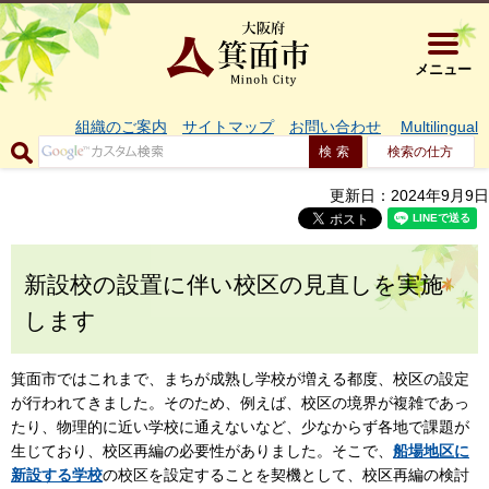
大阪府箕面市 
メニュー
組織のご案内
サイトマップ
お問い合わせ
Multilingual
検索の仕方
更新日：2024年9月9日
新設校の設置に伴い校区の見直しを実施
します
箕面市ではこれまで、まちが成熟し学校が増える都度、校区の設定
が行われてきました。そのため、例えば、校区の境界が複雑であっ
たり、物理的に近い学校に通えないなど、少なからず各地で課題が
生じており、校区再編の必要性がありました。そこで、
船場地区に
新設する学校
の校区を設定することを契機として、校区再編の検討