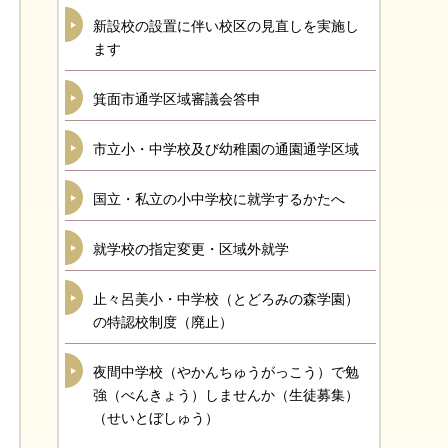
新設校の設置に伴い校区の見直しを実施し
ます
箕面市通学区域審議会答申
市立小・中学校及び幼稚園の通園通学区域
国立・私立の小中学校に就学するかたへ
就学校の指定変更・区域外就学
止々呂美小・中学校（とどろみの森学園）
の特認校制度（廃止）
夜間中学校（やかんちゅうがっこう）で勉
強（べんきょう）しませんか（生徒募集）
（せいとぼしゅう）