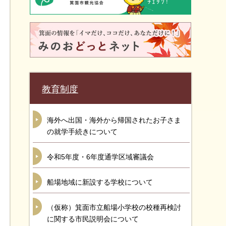
教育制度
海外へ出国・海外から帰国されたお子さま
の就学手続きについて
令和5年度・6年度通学区域審議会
船場地域に新設する学校について
（仮称）箕面市立船場小学校の校種再検討
に関する市民説明会について