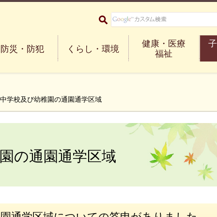
大阪府箕面市 Minoh City
健康・医療
子
防災・防犯
くらし・環境
福祉
・中学校及び幼稚園の通園通学区域
園の通園通学区域
通園通学区域についての答申がありました