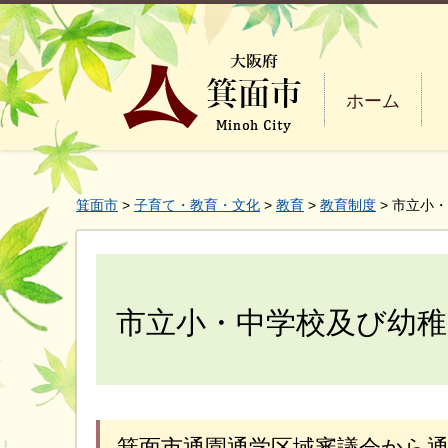
ホーム
箕面市
>
子育て・教育・文化
>
教育
>
教育制度
> 市立小
市立小・中学校及び幼稚
箕面市通園通学区域審議会から