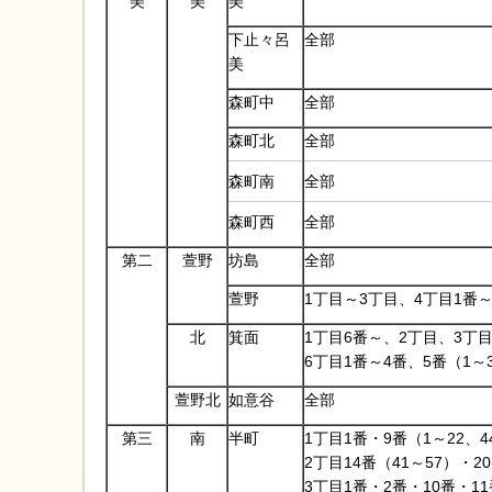
美
美
美
下止々呂
全部
美
森町中
全部
森町北
全部
森町南
全部
森町西
全部
第二
萱野
坊島
全部
萱野
1丁目～3丁目、4丁目1番～
北
箕面
1丁目6番～、2丁目、3丁目
6丁目1番～4番、5番（1～
萱野北
如意谷
全部
第三
南
半町
1丁目1番・9番（1～22、4
2丁目14番（41～57）・2
3丁目1番・2番・10番・11