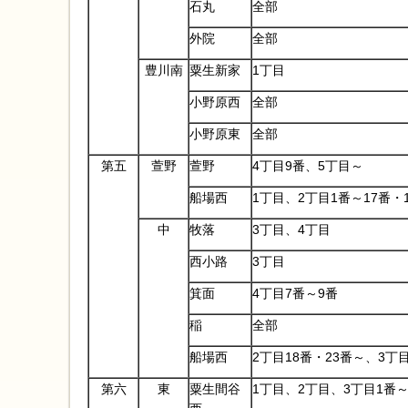
石丸
全部
外院
全部
豊川南
粟生新家
1丁目
小野原西
全部
小野原東
全部
第五
萱野
萱野
4丁目9番、5丁目～
船場西
1丁目、2丁目1番～17番・
中
牧落
3丁目、4丁目
西小路
3丁目
箕面
4丁目7番～9番
稲
全部
船場西
2丁目18番・23番～、3丁
第六
東
粟生間谷
1丁目、2丁目、3丁目1番～