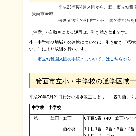
平成23年度4月入園から、箕面市立幼稚
箕面市全域
保護者送迎の利便性から、園の選択肢を
（注意）○自動車による通園は、引き続き禁止です。
小・中学校や地域との連携については、引き続き「標準
い。）により取組を行います。
→
「市立幼稚園入園の手続きについて」はこちらから
箕面市立小・中学校の通学区域一覧（
平成26年5月21日付けの規則改正により、「森町西」
中学校
小学校
第一
箕面
箕面
6丁目5番（40（箕面ハイツ
西小路
1丁目1番・3番・6番・7番
2丁目、4丁目～