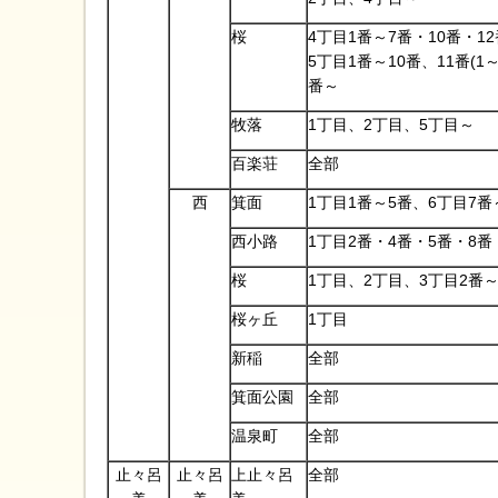
桜
4丁目1番～7番・10番・1
5丁目1番～10番、11番(1
番～
牧落
1丁目、2丁目、5丁目～
百楽荘
全部
西
箕面
1丁目1番～5番、6丁目7番
西小路
1丁目2番・4番・5番・8番
桜
1丁目、2丁目、3丁目2番
桜ヶ丘
1丁目
新稲
全部
箕面公園
全部
温泉町
全部
止々呂
止々呂
上止々呂
全部