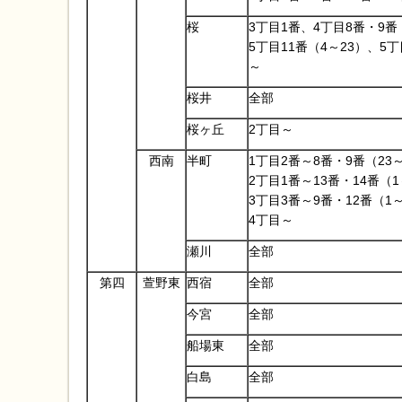
桜
3丁目1番、4丁目8番・9番
5丁目11番（4～23）、5丁
～
桜井
全部
桜ヶ丘
2丁目～
西南
半町
1丁目2番～8番・9番（23～
2丁目1番～13番・14番（1
3丁目3番～9番・12番（1
4丁目～
瀬川
全部
第四
萱野東
西宿
全部
今宮
全部
船場東
全部
白島
全部