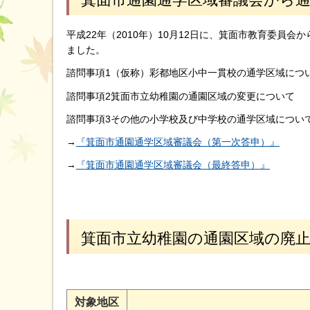
平成22年（2010年）10月12日に、箕面市教育委員
ました。
諮問事項1（仮称）彩都地区小中一貫校の通学区域につ
諮問事項2箕面市立幼稚園の通園区域の変更について
諮問事項3その他の小学校及び中学校の通学区域につい
→
『箕面市通園通学区域審議会（第一次答申）』
→
『箕面市通園通学区域審議会（最終答申）』
箕面市立幼稚園の通園区域の廃
対象地区