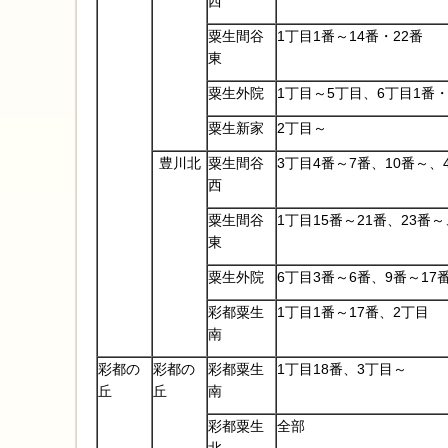
西
粟生間谷
1丁目1番～14番・22番
東
粟生外院
1丁目～5丁目、6丁目1番・
粟生新家
2丁目～
豊川北
粟生間谷
3丁目4番～7番、10番～、
西
粟生間谷
1丁目15番～21番、23番
東
粟生外院
6丁目3番～6番、9番～17
彩都粟生
1丁目1番～17番、2丁目
南
彩都の
彩都の
彩都粟生
1丁目18番、3丁目～
丘
丘
南
彩都粟生
全部
北