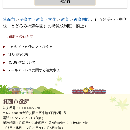
箕面市
>
子育て・教育・文化
>
教育
>
教育制度
> 止々呂美小・中学
校（とどろみの森学園）の特認校制度（廃止）
市役所への行き方
このサイトの使い方・考え方
個人情報保護
RSS配信について
メールアドレスに関する注意事項
箕面市役所
法人番号：1000020272205
〒562-0003大阪府箕面市西小路4丁目6番1号
電話：072-723-2121（代表）
業務時間：月曜日から金曜日 午前8時45分から午後5時15分
（祝日・休日、12月29日から1月3日を除く。