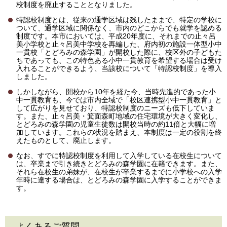
校制度を廃止することとなりました。
特認校制度とは、従来の通学区域は残したままで、特定の学校に
ついて、通学区域に関係なく、市内のどこからでも就学を認める
制度です。本市においては、平成20年度に、それまでの止々呂
美小学校と止々呂美中学校を再編した、府内初の施設一体型小中
一貫校「とどろみの森学園」が開校した際に、校区外の子どもた
ちであっても、この特色ある小中一貫教育を希望する場合は受け
入れることができるよう、当該校について「特認校制度」を導入
しました。
しかしながら、開校から10年を経た今、当時先進的であった小
中一貫教育も、今では市内全域で「校区連携型小中一貫教育」と
して広がりを見せており、特認校制度のニーズも低下していま
す。また、止々呂美・箕面森町地域の住宅環境が大きく変化し、
とどろみの森学園の児童生徒数は開校当時の約11倍と大幅に増
加しています。これらの状況を踏まえ、本制度は一定の役割を終
えたものとして、廃止します。
なお、すでに特認校制度を利用して入学している在校生について
は、卒業まで引き続きとどろみの森学園に在籍できます。また、
それら在校生の弟妹が、在校生が卒業するまでに小学校への入学
年時に達する場合は、とどろみの森学園に入学することができま
す。
よくあるご質問