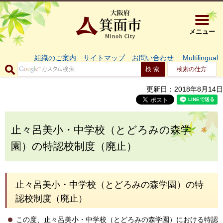
大阪府箕面市 
メニュー
組織のご案内
サイトマップ
お問い合わせ
Multilingual
検索の仕方
更新日：2018年8月14日
止々呂美小・中学校（とどろみの森学
園）の特認校制度（廃止）
止々呂美小・中学校（とどろみの森学園）の特
認校制度（廃止）
この度、止々呂美小・中学校（とどろみの森学園）における特認