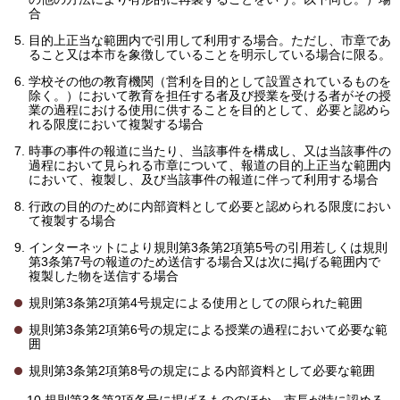
合
目的上正当な範囲内で引用して利用する場合。ただし、市章であ
ること又は本市を象徴していることを明示している場合に限る。
学校その他の教育機関（営利を目的として設置されているものを
除く。）において教育を担任する者及び授業を受ける者がその授
業の過程における使用に供することを目的として、必要と認めら
れる限度において複製する場合
時事の事件の報道に当たり、当該事件を構成し、又は当該事件の
過程において見られる市章について、報道の目的上正当な範囲内
において、複製し、及び当該事件の報道に伴って利用する場合
行政の目的のために内部資料として必要と認められる限度におい
て複製する場合
インターネットにより規則第3条第2項第5号の引用若しくは規則
第3条第7号の報道のため送信する場合又は次に掲げる範囲内で
複製した物を送信する場合
規則第3条第2項第4号規定による使用としての限られた範囲
規則第3条第2項第6号の規定による授業の過程において必要な範
囲
規則第3条第2項第8号の規定による内部資料として必要な範囲
10.規則第3条第2項各号に掲げるもののほか、市長が特に認める