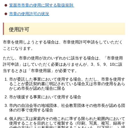
箕面市市章の使用に関する取扱規則
市章の使用許可の状況
使用許可
市章を使用しようとする場合は、市章使用許可申請をしていただく
ことになります。
ただし、市章の使用が次のいずれかに該当する場合は、「市章使用
許可申請」はしていただく必要はありませんが、3、5、9、10に該
当するときは「市章使用届」が必要です。
市が委託した事業において使用する場合。ただし、市章を使用す
ることが委託契約書に明記されている場合又は市章の使用をあら
かじめ市長が認めた場合に限る
市が後援する事業において使用する場合
市内の自治会等の地域団体、社会教育団体その他市長が認める団
体の行事で使用する場合
個人的に又は家庭内その他これに準ずる限られた範囲内において
使用することを目的として複製する（印刷、写真、複写、録画そ
の他の方法により有形的に再製することをいう。以下同じ。）場