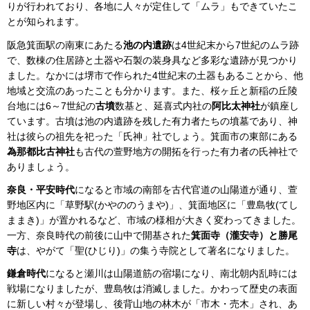
りが行われており、各地に人々が定住して「ムラ」もできていたこ
とが知られます。
阪急箕面駅の南東にあたる
池の内遺跡
は4世紀末から7世紀のムラ跡
で、数棟の住居跡と土器や石製の装身具など多彩な遺跡が見つかり
ました。なかには堺市で作られた4世紀末の土器もあることから、他
地域と交流のあったことも分かります。また、桜ヶ丘と新稲の丘陵
台地には6～7世紀の
古墳
数基と、延喜式内社の
阿比太神社
が鎮座し
ています。古墳は池の内遺跡を残した有力者たちの墳墓であり、神
社は彼らの祖先を祀った「氏神」社でしょう。箕面市の東部にある
為那都比古神社
も古代の萱野地方の開拓を行った有力者の氏神社で
ありましょう。
奈良・平安時代
になると市域の南部を古代官道の山陽道が通り、萱
野地区内に「草野駅(かやののうまや)」、箕面地区に「豊島牧(てし
ままき)」が置かれるなど、市域の様相が大きく変わってきました。
一方、奈良時代の前後に山中で開基された
箕面寺（瀧安寺）と勝尾
寺
は、やがて「聖(ひじり)」の集う寺院として著名になりました。
鎌倉時代
になると瀬川は山陽道筋の宿場になり、南北朝内乱時には
戦場になりましたが、豊島牧は消滅しました。かわって歴史の表面
に新しい村々が登場し、後背山地の林木が「市木・売木」され、あ