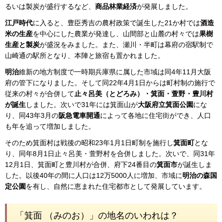
るいは製炭が盛行するなど、
商品林業経済
が発展しました。
江戸時代
に入ると、豊臣秀吉の農村政策で誕生した21か村では
酒造
米の生産
を中心にした農業が発達し、山間部と山麓の村々では
果樹
生産と製炭
が盛況をみました。また、瀬川・半町は幕府の宿駅制で
山崎通の駅所となり、本陣と旅宿も置かれました。
明治
維新の地方制度で一時期兵庫県に属した市域は同4年11月大阪
府の管下になりました。そして同22年4月1日からは町村制の施行で
従来の村々が合併して
止々呂美（とどろみ）・箕面・萱野・豊川村
が誕生
しました。次いで31年には箕面山が
大阪府立箕面公園
にな
り、同43年3月の
阪急電車開通
によって各地に住宅街ができ、人口
も年を追って増加しました。
そのため箕面村は戦後の昭和23年1月1日町制を施行し
箕面町
とな
り、同年8月1日止々呂美・萱野村を合併しました。次いで、同31年
12月1日、箕面町と豊川村が合併、府下24番目の
箕面市
が誕生しま
した。以後40年の間に人口は12万5000人に増加、市域に
明治の森国
定公園
を有し、自然に恵まれた住宅都市として発展しています。
「箕面 （みのお）」の地名のいわれは？