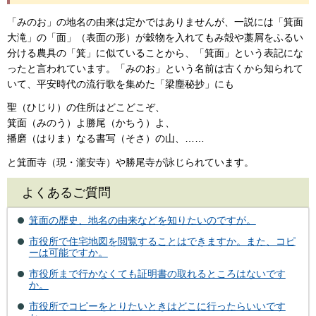
「みのお」の地名の由来は定かではありませんが、一説には「箕面
大滝」の「面」（表面の形）が穀物を入れてもみ殻や藁屑をふるい
分ける農具の「箕」に似ていることから、「箕面」という表記にな
ったと言われています。「みのお」という名前は古くから知られて
いて、平安時代の流行歌を集めた「梁塵秘抄」にも
聖（ひじり）の住所はどこどこぞ、
箕面（みのう）よ勝尾（かちう）よ、
播磨（はりま）なる書写（そさ）の山、……
と箕面寺（現・瀧安寺）や勝尾寺が詠じられています。
よくあるご質問
箕面の歴史、地名の由来などを知りたいのですが。
市役所で住宅地図を閲覧することはできますか。また、コピ
ーは可能ですか。
市役所まで行かなくても証明書の取れるところはないです
か。
市役所でコピーをとりたいときはどこに行ったらいいです