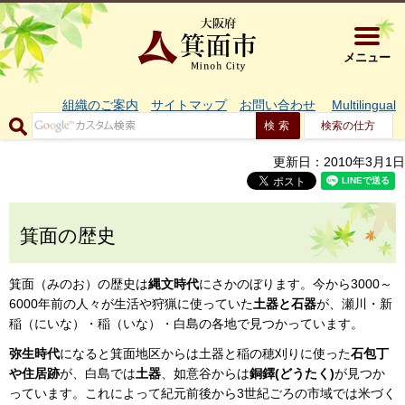
大阪府箕面市 
メニュー
組織のご案内
サイトマップ
お問い合わせ
Multilingual
検索の仕方
更新日：2010年3月1日
箕面の歴史
箕面（みのお）の歴史は
縄文時代
にさかのぼります。今から3000～
6000年前の人々が生活や狩猟に使っていた
土器と石器
が、瀬川・新
稲（にいな）・稲（いな）・白島の各地で見つかっています。
弥生時代
になると箕面地区からは土器と稲の穂刈りに使った
石包丁
や住居跡
が、白島では
土器
、如意谷からは
銅鐸(どうたく)
が見つか
っています。これによって紀元前後から3世紀ごろの市域では米づく