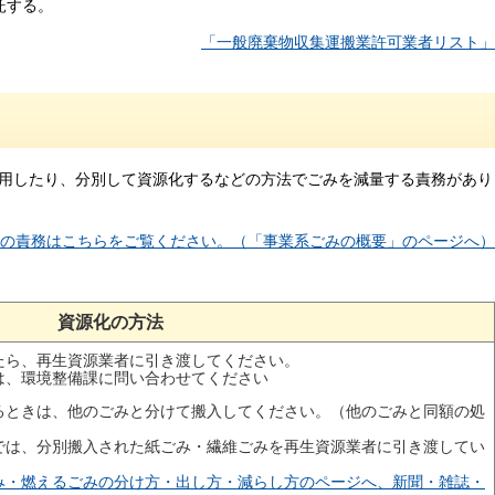
託する。
「一般廃棄物収集運搬業許可業者リスト」
用したり、分別して資源化するなどの方法でごみを減量する責務があり
の責務はこちらをご覧ください。（「事業系ごみの概要」のページへ）
資源化の方法
たら、再生資源業者に引き渡してください。
は、環境整備課に問い合わせてください
るときは、他のごみと分けて搬入してください。（他のごみと同額の処
では、分別搬入された紙ごみ・繊維ごみを再生資源業者に引き渡してい
み・燃えるごみの分け方・出し方・減らし方のページへ、新聞・雑誌・