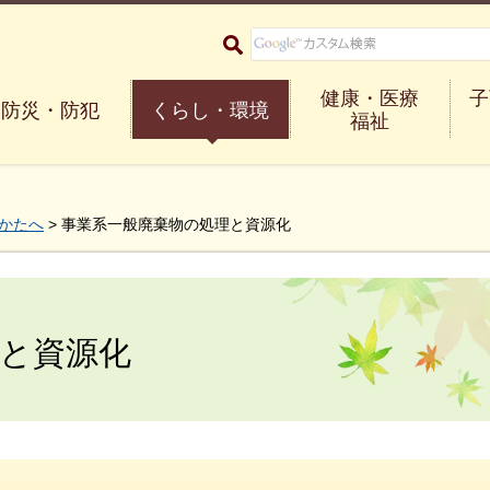
大阪府箕面市 Minoh City
健康・医療
子
防災・防犯
くらし・環境
福祉
かたへ
> 事業系一般廃棄物の処理と資源化
と資源化