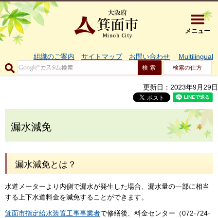
大阪府箕面市 
メニュー
組織のご案内
サイトマップ
お問い合わせ
Multilingual
検索の仕方
更新日：2023年9月29日
漏水減免
漏水減免とは？
水道メーターより内側で漏水が発生した場合、漏水量の一部に相当
する上下水道料金を減免することができます。
箕面市指定給水装置工事事業者
で修繕後、料金センター（072-724-