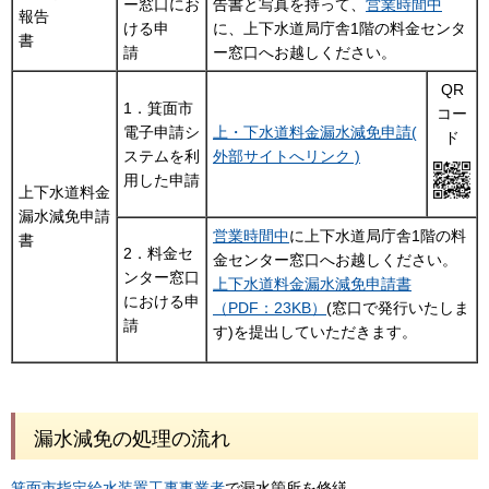
ー窓口にお
告書と写真を持って、
営業時間中
報告
ける申
に、上下水道局庁舎1階の料金センタ
書
請
ー窓口へお越しください。
QR
1．箕面市
コー
電子申請シ
上・下水道料金漏水減免申請(
ド
ステムを利
外部サイトへリンク )
用した申請
上下水道料金
漏水減免申請
営業時間中
に上下水道局庁舎1階の料
書
2．料金セ
金センター窓口へお越しください。
ンター窓口
上下水道料金漏水減免申請書
における申
（PDF：23KB）
(窓口で発行いたしま
請
す)を提出していただきます。
漏水減免の処理の流れ
箕面市指定給水装置工事事業者
で漏水箇所を修繕