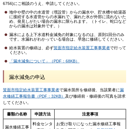
6756)にご相談のうえ、申請してください。
地中や壁の中の水道管（埋設管）からの漏水や、貯水槽や給湯器
に接続する水道管からの水漏れで、漏れた水が外部に流れないた
め、発見しがたい場合の漏水に限られます。（トイレ、蛇口など
からの漏水は対象外です。）
漏水による上下水道料金減免の対象になるのは、原則1回分のみ
です。水漏れがわかっている場合は、早急に修繕してください。
給水装置の修繕は、必ず
箕面市指定給水装置工事事業者
で行って
ください。
「漏水減免について」（PDF：68KB）
漏水減免の申込
箕面市指定給水装置工事事業者
で漏水箇所を修繕後、当該業者に
漏
水修繕工事報告書（PDF：32KB）
及び修繕前・修繕後の写真を請求
してください。
書類の名称
申請方法
注意事項
料金センタ
お受け取りになった漏水修繕工事報
漏水修繕工事