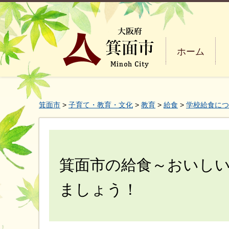
ホーム
箕面市
>
子育て・教育・文化
>
教育
>
給食
>
学校給食につ
箕面市の給食～おいし
ましょう！