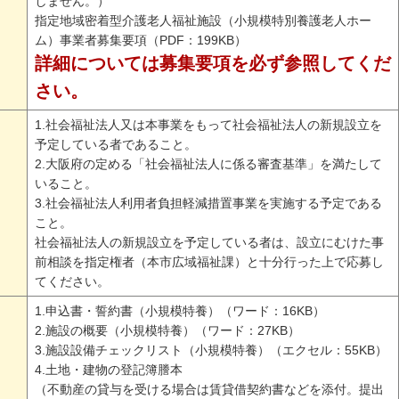
しません。）
指定地域密着型介護老人福祉施設（小規模特別養護老人ホー
ム）事業者募集要項（PDF：199KB）
詳細については募集要項を必ず参照してくだ
さい。
1.社会福祉法人又は本事業をもって社会福祉法人の新規設立を
予定している者であること。
2.大阪府の定める「社会福祉法人に係る審査基準」を満たして
いること。
3.社会福祉法人利用者負担軽減措置事業を実施する予定である
こと。
社会福祉法人の新規設立を予定している者は、設立にむけた事
前相談を指定権者（本市広域福祉課）と十分行った上で応募し
てください。
1.申込書・誓約書（小規模特養）（ワード：16KB）
2.施設の概要（小規模特養）（ワード：27KB）
3.施設設備チェックリスト（小規模特養）（エクセル：55KB）
4.土地・建物の登記簿謄本
（不動産の貸与を受ける場合は賃貸借契約書などを添付。提出