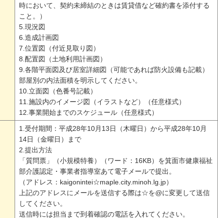
時において、契約未締結のときは賃貸借など確約書を添付する
こと。）
5.現況図
6.造成計画図
7.位置図（付近見取り図）
8.配置図（土地利用計画図）
9.各階平面図及び居室詳細図（可能であれば防火設備も記載）
部屋別の内法面積を明示してください。
10.立面図（色番号記載）
11.施設内のイメージ図（イラストなど）（任意様式）
12.事業開始までのスケジュール（任意様式）
1.受付期間：平成28年10月13日（木曜日）から平成28年10月
14日（金曜日）まで
2.提出方法
「質問票」（小規模特養）（ワード：16KB）を箕面市健康福祉
部介護認定・事業者指導室あて電子メールで提出。
（アドレス：kaigonintei☆maple.city.minoh.lg.jp）
上記のアドレスにメールを送信する際は☆を@に変更して送信
してください。
送信時には担当まで到着確認の電話を入れてください。