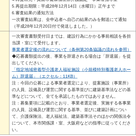
5.再提出期限：平成28年12月14日（水曜日）正午まで
6.審査結果の通知方法
一次審査結果は、全申込者へ自己の結果のみを郵送にて通知
（平成28年12月20日付で発送しました。）
一次審査書類受付日までは、建設行為にかかる事前相談を各担
当課・室にて受付します。
事業者選定後の流れについて（条例第20条協議の流れを参照）
◆応募書類提出の後、事業を辞退される場合は「辞退届」を提
出してください。
「指定地域密着型介護老人福祉施設（小規模特別養護老人ホー
ム）辞退届」（エクセル：11KB）
注：今回の公募による事業者選定により、提案施設（事業所）
の人員、設備及び運営に関する基準並びに建築基準法などの基
準などについて、全てを承認したものではありません。
注：募集要項に記載のとおり、事業者選定後、実施する各事業
の人員、設備及び運営に関する基準、並びに建築計画につい
て、介護保険法、老人福祉法、建築基準法そのほかの関係法令
について、本市関係課・室、大阪府などの指導に従ってくださ
い。