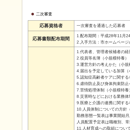
二次審査
応募資格者
一次審査を通過した応募者
1.配布期間：平成28年11月
応募書類配布期間
2.入手方法：市ホームペー
1.代表者、管理者候補者の経
2.役員等名簿（小規模特養）
3.運営方針の考えかた（小規
4.届出を予定している加算（
5.認知症高齢者ケアに関する
6.虐待防止及び身体拘束防止
7.苦情処理体制（小規模特養
8.災害時などにおける業務体
9.医療と介護の連携に関する
10.人員体制についての方針
勤務形態一覧表は事業開始月
人員配置予定表は職種別、常
11.人材育成への取組につい