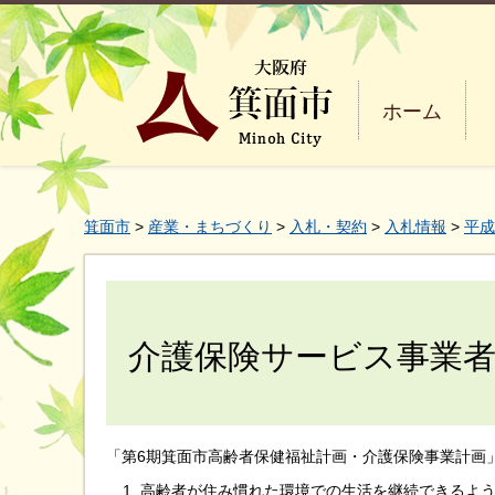
ホーム
箕面市
>
産業・まちづくり
>
入札・契約
>
入札情報
>
平成
介護保険サービス事業
「第6期箕面市高齢者保健福祉計画・介護保険事業計画
高齢者が住み慣れた環境での生活を継続できるよ