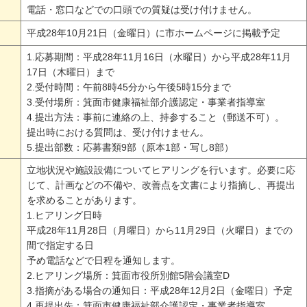
電話・窓口などでの口頭での質疑は受け付けません。
平成28年10月21日（金曜日）に市ホームページに掲載予定
1.応募期間：平成28年11月16日（水曜日）から平成28年11月
17日（木曜日）まで
2.受付時間：午前8時45分から午後5時15分まで
3.受付場所：箕面市健康福祉部介護認定・事業者指導室
4.提出方法：事前に連絡の上、持参すること（郵送不可）。
提出時における質問は、受け付けません。
5.提出部数：応募書類9部（原本1部・写し8部）
立地状況や施設設備についてヒアリングを行います。必要に応
じて、計画などの不備や、改善点を文書により指摘し、再提出
を求めることがあります。
1.ヒアリング日時
平成28年11月28日（月曜日）から11月29日（火曜日）までの
間で指定する日
予め電話などで日程を通知します。
2.ヒアリング場所：箕面市役所別館5階会議室D
3.指摘がある場合の通知日：平成28年12月2日（金曜日）予定
4.再提出先：箕面市健康福祉部介護認定・事業者指導室