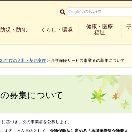
大阪府箕面市 Minoh City
健康・医療
子
防災・防犯
くらし・環境
福祉
28年度の入札・契約案件
> 介護保険サービス事業者の募集について
者の募集について
」に基づき、次の事業者を公募します。
うにすることを目的として、
介護保険法に定める「
地域密着型介護老人