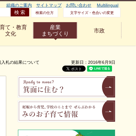
組織のご案内
サイトマップ
お問い合わせ
Multilingual
検索の仕方
文字サイズ・色合いの変更
育て・教育
産業
市政
文化
まちづくり
価入札の結果について
更新日：2016年6月9日