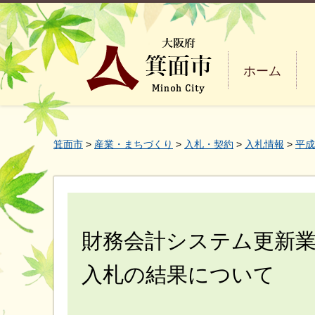
ホーム
箕面市
>
産業・まちづくり
>
入札・契約
>
入札情報
>
平成
財務会計システム更新
入札の結果について