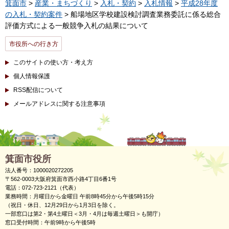
箕面市
>
産業・まちづくり
>
入札・契約
>
入札情報
>
平成28年度
の入札・契約案件
> 船場地区学校建設検討調査業務委託に係る総合
評価方式による一般競争入札の結果について
市役所への行き方
このサイトの使い方・考え方
個人情報保護
RSS配信について
メールアドレスに関する注意事項
箕面市役所
法人番号：1000020272205
〒562-0003大阪府箕面市西小路4丁目6番1号
電話：072-723-2121（代表）
業務時間：月曜日から金曜日 午前8時45分から午後5時15分
（祝日・休日、12月29日から1月3日を除く。
一部窓口は第2・第4土曜日＜3月・4月は毎週土曜日＞も開庁）
窓口受付時間：午前9時から午後5時