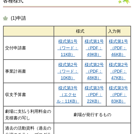
各種様式
(1)申請
様式
入力例
様式第1号
様式第1号
様式第1号
交付申請書
（ワード：
（PDF：
（PDF：
11KB）
49KB）
46KB）
様式第2号
様式第2号
様式第2号
事業計画書
（ワード：
（PDF：
（PDF：
10KB）
48KB）
47KB）
様式第3号
様式第3号
様式第3号
収支予算書
（エクセ
（PDF：
（PDF：
ル：11KB）
22KB）
83KB）
劇場に支払う利用料金の
劇場が発行するもの
見積書の写し
過去の活動資料（過去の