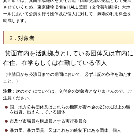
箕面市では、箕面船場地区を文化芸能・国際交流の拠点として発展
させていくため、東京建物 Brillia HALL 箕面（文化芸能劇場）大ホ
ールにおいて公演を行う団体及び個人に対して、劇場の利用料金を
助成します。
2．対象者
箕面市内を活動拠点としている団体又は市内に
在住、在学もしくは在勤している個人
（申請日から公演日までの期間において、必ず上記の条件を満たす
こと。）
注意
：次のかたについては、交付金の対象者となりませんので、ご
注意ください。
国、地方公共団体又はこれらの機関が資本金の2分の1以上の額
を出資、出えんしている団体
市及び市職員を構成員とする実行委員会
暴力団、暴力団員、又はこれらの統制下にある団体、個人