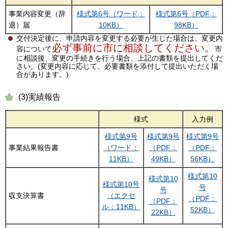
事業内容変更（辞
様式第6号（ワード：
様式第6号（PDF：
退）届
10KB）
98KB）
交付決定後に、申請内容を変更する必要が生じた場合は、変更内
必ず事前に市に相談してください。
容について
市
に相談後、変更の手続きを行う場合、上記の書類を提出してくだ
さい。(変更内容に応じて、必要書類を添付して提出いただく場
合があります。)
(3)実績報告
様式
入力例
様式第9号
様式第9号
様式第9号
事業結果報告書
（ワード：
（PDF：
（PDF：
11KB）
49KB）
56KB）
様式第10
様式第10
様式第10号
号
号
収支決算書
（エクセ
（PDF：
（PDF：
ル：11KB）
52KB）
22KB）