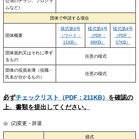
公演のチラシ、プログラ
ムなど）
団体で申請する場合
様式第4号
様式第4号
様式第4号
団体概要
（ワード：
（PDF：
（PDF：
11KB）
48KB）
37KB）
団体規約又はそれに準ず
任意の様式
るもの
団体の役員名簿（役職・
任意の様式
氏名が分かるもの）
必ず
チェックリスト（PDF：211KB）
を確認の
上、書類を提出してください。
(2)変更・辞退
様式