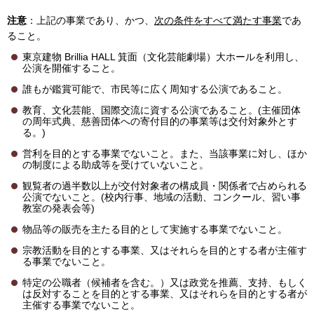
注意
：上記の事業であり、かつ、
次の条件をすべて満たす事業
であ
ること。
東京建物 Brillia HALL 箕面（文化芸能劇場）大ホールを利用し、
公演を開催すること。
誰もが鑑賞可能で、市民等に広く周知する公演であること。
教育、文化芸能、国際交流に資する公演であること。(主催団体
の周年式典、慈善団体への寄付目的の事業等は交付対象外とす
る。)
営利を目的とする事業でないこと。また、当該事業に対し、ほか
の制度による助成等を受けていないこと。
観覧者の過半数以上が交付対象者の構成員・関係者で占められる
公演でないこと。(校内行事、地域の活動、コンクール、習い事
教室の発表会等)
物品等の販売を主たる目的として実施する事業でないこと。
宗教活動を目的とする事業、又はそれらを目的とする者が主催す
る事業でないこと。
特定の公職者（候補者を含む。）又は政党を推薦、支持、もしく
は反対することを目的とする事業、又はそれらを目的とする者が
主催する事業でないこと。