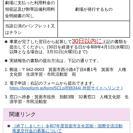
劇場に支払った利用料金の
領収証及び附帯設備利用料
劇場が発行するもの
金明細書の写し
当該公演のパンフレット又
はチラシ
30日以内に
事業が完了した翌日から起算して
上記の書類を
提出してください。(30日を経過する日が令和8年4月1日(水曜日)
以降となる場合は、3月31日(火曜日)まで)
実績報告の書類の提出方法は、下記の通りです。
郵送：〒562-0003 箕面市西小路4丁目6番1号 箕面市 人権
文化部 生涯学習・市民活動室 宛
電子申請：右記のフォームから提出できます。
https://logoform.jp/form/5CLo/898344( 外部サイトへリンク )
窓口へ持参：箕面市役所 別館3階 32番窓口 人権文化部 生
涯学習・市民活動室
関連リンク
［終了しました］令和7年度箕面市文化芸能・国際交流活動
推進交付金の募集について