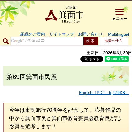
大阪府箕面市 
メニュー
組織のご案内
サイトマップ
お問い合わせ
Multilingual
検索の仕方
更新日：2026年6月30日
第69回箕面市民展
English（PDF：5,479KB）
今年は市制施行70周年を記念して、応募作品の
中から箕面市長と箕面市教育委員会教育長が記
念賞を選考します！