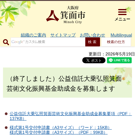
大阪府箕面市 
メニュー
組織のご案内
サイトマップ
お問い合わせ
Multilingual
検索の仕方
更新日：2026年5月19日
（終了しました）公益信託大乗弘照箕面
芸術文化振興基金助成金を募集します
公益信託大乗弘照箕面芸術文化振興基金助成金募集要項（PDF：
137KB）
様式第1号交付申請書（A3サイズ）（ワード：15KB）
様式第1号交付申請書（A3サイズ）（PDF：99KB）