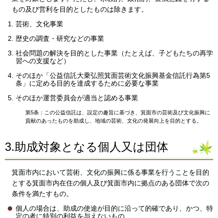
もの及び営利を目的としたものは除きます。
芸術、文化事業
歴史の調査・研究などの事業
社会問題の解決を目的とした事業（たとえば、子どもたちの再学
習への支援など）
そのほか「公益信託大乗弘照箕面芸術文化振興基金信託行為第5
条」に定める目的を達成するために必要な事業
そのほか運営委員会が適当と認める事業
第5条：この公益信託は、設定の趣旨に基づき、箕面市の芸術及び文化振興に
貢献のあったものを助成し、地域の芸術、文化の発展向上を目的とする。
3.助成対象となる個人又は団体
箕面市内において芸術、文化の振興に係る事業を行うことを目的
とする箕面市内在住の個人及び箕面市内に拠点のある団体で次の
条件を満たすもの。
個人の場合は、助成の使途が目的に沿って的確であり、かつ、特
定の者に特別の利益を与えないもの