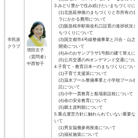
3.みどり豊かで住み続けたいまちづくりに
(1)北急延伸後のまちづくりと市所有の
ラにかかる費用について
(2)阪急桜井駅南改札口設置の進捗状況
ちづくりについて
市民派
(3)国文都市4号線整備事業と川合・山之
クラブ
開発について
増田京子
(4)みのおサンプラザ1号館の建て替えに
（質問者）
(5)公共交通のAIオンデマンド交通につい
中西智子
4.子育て・教育日本一のまちづくりについ
(1)子育て支援策について
(2)温水プール整備事業と小学校プール
託について
(3)小中一貫教育と船場新設校について
(4)命の安全教育について
(5)郷土資料館について
5.重点運営方針に触れられていない重要な
いて
(1)男女協働参画推進について
(2)福祉施策について