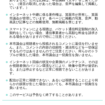
ありません。公式な記録は、本会議録（文字）をご覧くださ
い。（発言の取消しがあった場合は、音声を編集して掲載し
ています。）
インターネット中継に係る著作権は、箕面市が所有し、箕面
市議会が管理しています。各ページに掲載の写真、音声、動
画及び記事などの無断使用、無断掲載を禁じます。
スマートフォンによる視聴は、パケット通信料定額制の加入
契約をしていない場合、通信事業者から高額な料金を請求さ
れる場合がありますので特にご注意ください。
本市議会は視聴者から投稿されるコメントに返信を行いませ
ん。また、コメントの内容の信頼性・適法性などを一切保証
するものではありませんのでご注意ください。何らかのトラ
ブルが発生した場合、本市議会は一切責任を負いません。
インターネット回線の状況や企業側のメンテナンス、そのほ
か視聴者側のパソコン環境などにより、映像や音声が途切れ
る、または停止するなど正常に視聴できないことがありま
す。
配信が正常に視聴できない、あるいは視聴することにより何
らかの損害が生じた場合においても、本市議会は一切責任を
負いません。
このサービスは予告なく終了することがあります。