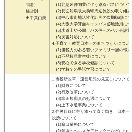
(1)北急延伸開業に伴う路線バスについて
問者）
(2)箕面船場阪大前駅周辺施設の取り組
楠政則
(3)中心市街地活性化計画の次期構想に
田中真由美
(4)大阪大学箕面キャンパス跡地活用に
(5)歩道上や公園、バス停へのベンチ設
(6)災害対応について
4.子育て・教育日本一のまちづくりについ
(1)担税力のある若いファミリー層の転
(2)不登校児童生徒について
(3)安心できる学校健診について
(4)学校での手話学習について
1.市役所改革・運営形態の見直しについて
(1)財政について
(2)行政改革について
(3)非正規職員の処遇について
(4)上下水道事業について
2.住民目線に寄り添って直ぐ動き、日本一
役所について
(1)窓口業務について
(2)船場のヘルスケアセンターなどについ