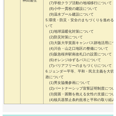
神田隆生
(7)学校クラブ活動の地域移行について
(8)小中一貫校の建設について
(9)温水プール建設について
5.環境・防災・安全のまちづくりを進める
いて
(1)地球温暖化対策について
(2)防災対策について
(3)大阪大学箕面キャンパス跡地活用に
(4)川合・山之口地区の整備について
(5)阪急桜井駅南改札口の設置について
(6)オレンジゆずるバスについて
(7)バリアフリーのまちづくりについて
6.ジェンダー平等、平和・民主主義を大切
政について
(1)男女協働参画について
(2)パートナーシップ宣誓証明制度につい
(3)貧困・困難を抱える女性の支援につい
(4)核兵器禁止条約批准と平和の取り組