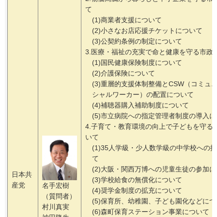
て
(1)商業者支援について
(2)小さなお店応援チケットについて
(3)公契約条例の制定について
3.医療・福祉の充実で命と健康を守る市政
(1)国民健康保険制度について
(2)介護保険について
(3)重層的支援体制整備とCSW（コミュ
シャルワーカー）の配置について
(4)補聴器購入補助制度について
(5)市立病院への指定管理者制度の導入
4.子育て・教育環境の向上で子どもを守る
いて
(1)35人学級・少人数学級の中学校への
て
(2)大阪・関西万博への児童生徒の参加
日本共
(3)学校給食の無償化について
産党
名手宏樹
(4)奨学金制度の拡充について
（質問者）
(5)保育所、幼稚園、子ども園化などに
村川真実
(6)森町保育ステーション事業について