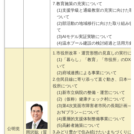
7.教育施策の充実について
(1)支援学級と通級教室の充実に向けた
ついて
(2)部活動の地域移行に向けた取り組み
て
(3)AIモデル実証実験について
(4)温水プール建設の検討経過と活用方
1.市役所改革・運営形態の見直しの実行に
(1)「暮らし」「教育」「市役所」のDX
いて
(2)府域連携による事業について
2.住民目線に寄り添って直ぐ動き、日本一
役所について
(1)新市立病院の整備・運営について
(2)（仮称）健康チェック村について
(3)第4次箕面市障害者市民の長期計画～
お‘N’プラン～について
(4)重層的支援体制整備事業について
(5)高齢者施策について
公明党
3.みどり豊かで住み続けたいまちづくりに
岡沢聡（質