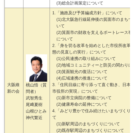
(3)総合計画策定について
1.「施政及び予算編成方針」について
(1)北大阪急行線延伸後の箕面市のまち
いて
(2)箕面市の財政を支えるボートレース
について
2.「身を切る改革を始めとした市役所改革
態の見直しの実行」について
(1)公民連携の取り組みについて
(2)地域コミュニティーと防災の関わり
(3)箕面観光の復活について
(4)広域連携の推進について
大阪維
3.「住民目線に寄り添って直ぐ動き、日本
桃山悟（質
新の会
市役所の実現」について
問者）
(1)新市立病院の整備について
武智秀生
(2)健康寿命の延伸について
尾﨑夏樹
4.「みどり豊かで住み続けたいまちづくり
山根ひとみ
て
神代繁近
(1)新駅周辺のまちづくりについて
(2)既存駅周辺のまちづくりについて