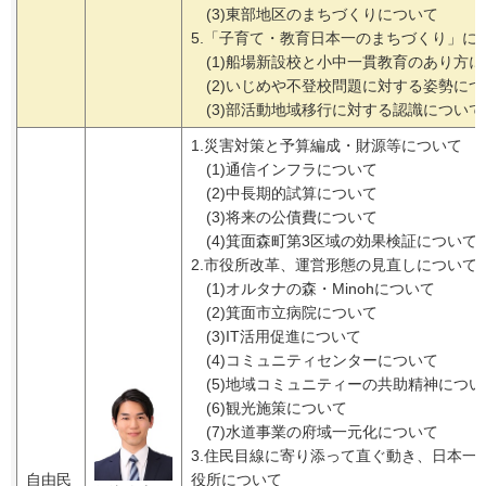
(3)東部地区のまちづくりについて
5.「子育て・教育日本一のまちづくり」に
(1)船場新設校と小中一貫教育のあり方
(2)いじめや不登校問題に対する姿勢に
(3)部活動地域移行に対する認識について
1.災害対策と予算編成・財源等について
(1)通信インフラについて
(2)中長期的試算について
(3)将来の公債費について
(4)箕面森町第3区域の効果検証について
2.市役所改革、運営形態の見直しについて
(1)オルタナの森・Minohについて
(2)箕面市立病院について
(3)IT活用促進について
(4)コミュニティセンターについて
(5)地域コミュニティーの共助精神につい
(6)観光施策について
(7)水道事業の府域一元化について
3.住民目線に寄り添って直ぐ動き、日本一
自由民
役所について