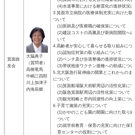
(4)水道事業における耐震化の進捗状況
3.箕面市立病院の医療体制充実に向けた取
ついて
(1)医師及び医療職の確保策について
(2)建設コストの高騰及び新病院開院へ
いて
4.高齢者が安心して暮らせる取り組みにつ
(1)認知症対策の取り組みについて
大脇典子
箕面政
(2)ベンチ及び歩道整備の進捗状況につい
（質問者）
友会
(3)帯状疱疹ワクチン接種への助成につい
高橋竜馬
5.北大阪急行延伸線の開業とこれからのま
中嶋三四郎
について
川上加津子
(1)箕面船場阪大前駅周辺の活性化策に
内海辰郷
(2)阪急箕面駅周辺の活性化策について
(3)観光戦略と市内回遊性の向上策につい
6.子育て施策の充実について
(1)かやのこども園の開園に向けた取り
ついて
(2)就学前教育・保育の充実に向けた保
育センターの役割について