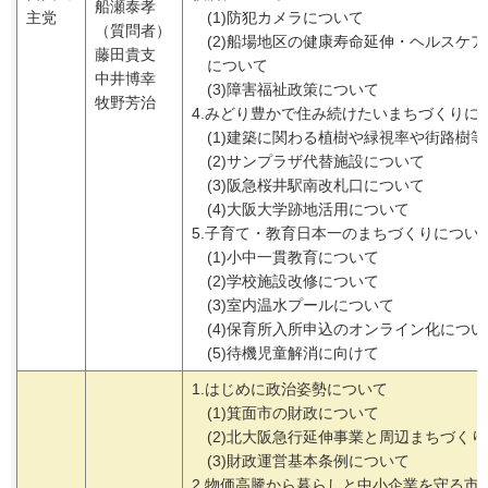
船瀬泰孝
主党
(1)防犯カメラについて
（質問者）
(2)船場地区の健康寿命延伸・ヘルスケ
藤田貴支
について
中井博幸
(3)障害福祉政策について
牧野芳治
4.みどり豊かで住み続けたいまちづくりに
(1)建築に関わる植樹や緑視率や街路樹
(2)サンプラザ代替施設について
(3)阪急桜井駅南改札口について
(4)大阪大学跡地活用について
5.子育て・教育日本一のまちづくりについ
(1)小中一貫教育について
(2)学校施設改修について
(3)室内温水プールについて
(4)保育所入所申込のオンライン化につい
(5)待機児童解消に向けて
1.はじめに政治姿勢について
(1)箕面市の財政について
(2)北大阪急行延伸事業と周辺まちづく
(3)財政運営基本条例について
2.物価高騰から暮らしと中小企業を守る市