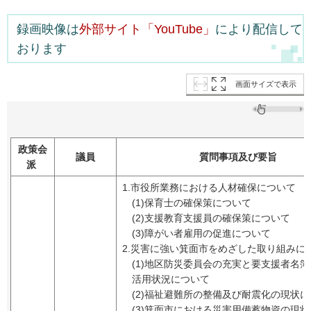
録画映像は
外部サイト「YouTube」
により配信して
おります
画面サイズで表示
政策会
議員
質問事項及び要旨
派
1.市役所業務における人材確保について
(1)保育士の確保策について
(2)支援教育支援員の確保策について
(3)障がい者雇用の促進について
2.災害に強い箕面市をめざした取り組みに
(1)地区防災委員会の充実と要支援者名
活用状況について
(2)福祉避難所の整備及び耐震化の現状
(3)箕面市における災害用備蓄物資の現