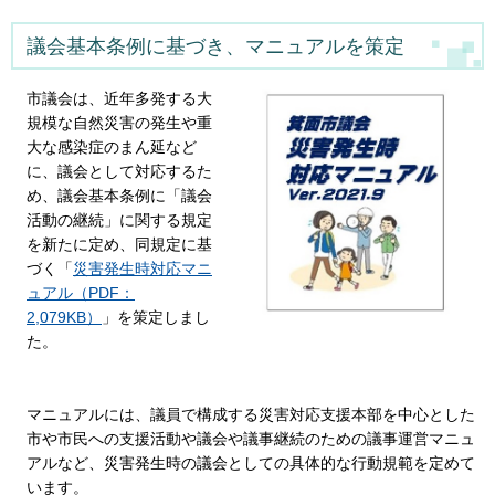
議会基本条例に基づき、マニュアルを策定
市議会は、近年多発する大
規模な自然災害の発生や重
大な感染症のまん延など
に、議会として対応するた
め、議会基本条例に「議会
活動の継続」に関する規定
を新たに定め、同規定に基
づく「
災害発生時対応マニ
ュアル（PDF：
2,079KB）
」を策定しまし
た。
マニュアルには、議員で構成する災害対応支援本部を中心とした
市や市民への支援活動や議会や議事継続のための議事運営マニュ
アルなど、災害発生時の議会としての具体的な行動規範を定めて
います。