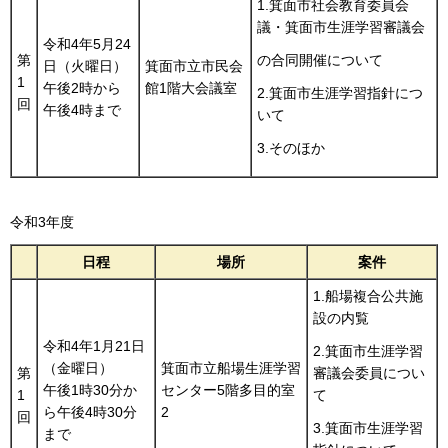
1.箕面市社会教育委員会
議・箕面市生涯学習審議会
令和4年5月24
第
の合同開催について
日（火曜日）
箕面市立市民会
1
午後2時から
館1階大会議室
2.箕面市生涯学習指針につ
回
午後4時まで
いて
3.そのほか
令和3年度
日程
場所
案件
1.船場複合公共施
設の内覧
令和4年1月21日
2.箕面市生涯学習
（金曜日）
箕面市立船場生涯学習
第
審議会委員につい
午後1時30分か
センター5階多目的室
1
て
ら午後4時30分
2
回
3.箕面市生涯学習
まで