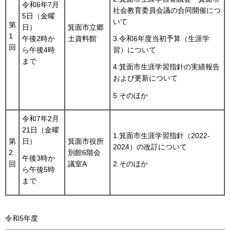
令和6年7月
社会教育委員会議の合同開催につ
5日（金曜
いて
第
日）
箕面市立郷
1
午後2時か
土資料館
3.令和6年度当初予算（生涯学
回
ら午後4時
習）について
まで
4.箕面市生涯学習指針の実績報告
および更新について
5.そのほか
令和7年2月
21日（金曜
1.箕面市生涯学習指針（2022-
第
日）
箕面市役所
2024）の改訂について
2
別館6階会
午後3時か
回
議室A
2.そのほか
ら午後5時
まで
令和5年度