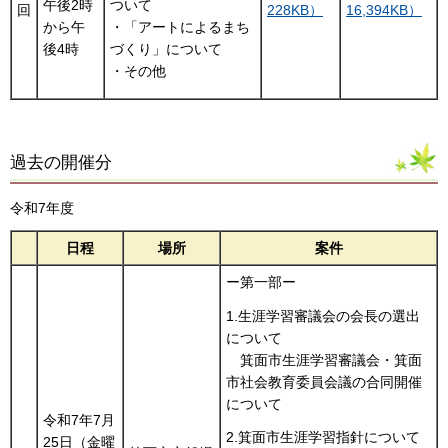
午後2時
ついて
回
228KB）
16,394KB）
から午
・「アートによるまち
後4時
づくり」について
・その他
過去の開催分
令和7年度
日程
場所
案件
ー第一部ー
1.生涯学習審議会の会長の選出
について
箕面市生涯学習審議会・箕面
市社会教育委員会議の合同開催
について
令和7年7月
2.箕面市生涯学習指針について
25日（金曜