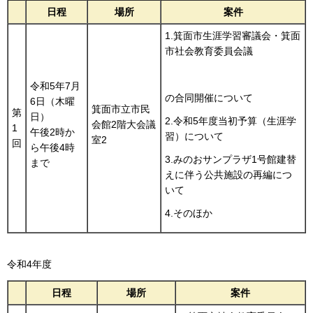
日程
場所
案件
1.箕面市生涯学習審議会・箕面
市社会教育委員会議
令和5年7月
の合同開催について
6日（木曜
箕面市立市民
第
日）
2.令和5年度当初予算（生涯学
会館2階大会議
1
午後2時か
習）について
室2
回
ら午後4時
3.みのおサンプラザ1号館建替
まで
えに伴う公共施設の再編につ
いて
4.そのほか
令和4年度
日程
場所
案件