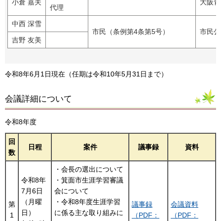
小倉 嘉夫
大阪青
代理
中西 深雪
市民（条例第4条第5号）
市民公
吉野 友美
令和8年6月1日現在（任期は令和10年5月31日まで）
会議詳細について
令和8年度
回
日程
案件
議事録
資料
数
・会長の選出について
令和8年
・箕面市生涯学習審議
7月6日
会について
（月曜
・令和8年度生涯学習
第
議事録
会議資料
日）
に係る主な取り組みに
1
（PDF：
（PDF：