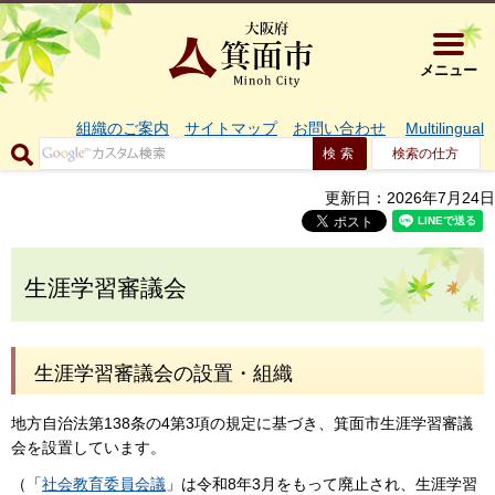
大阪府箕面市 
メニュー
組織のご案内
サイトマップ
お問い合わせ
Multilingual
検索の仕方
更新日：2026年7月24日
生涯学習審議会
生涯学習審議会の設置・組織
地方自治法第138条の4第3項の規定に基づき、箕面市生涯学習審議
会を設置しています。
（「
社会教育委員会議
」は令和8年3月をもって廃止され、生涯学習