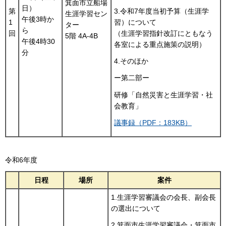
箕面市立船場
日）
3.令和7年度当初予算（生涯学
第
生涯学習セン
午後3時か
習）について
1
ター
ら
（生涯学習指針改訂にともなう
回
5階 4A-4B
午後4時30
各室による重点施策の説明）
分
4.そのほか
ー第二部ー
研修「自然災害と生涯学習・社
会教育」
議事録（PDF：183KB）
令和6年度
日程
場所
案件
1.生涯学習審議会の会長、副会長
の選出について
2.箕面市生涯学習審議会・箕面市