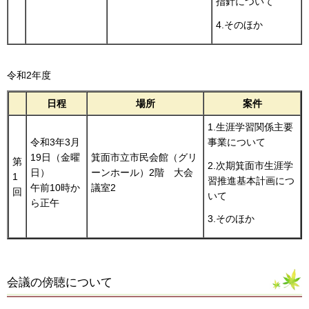
指針について
4.そのほか
令和2年度
日程
場所
案件
1.生涯学習関係主要
令和3年3月
事業について
19日（金曜
箕面市立市民会館（グリ
第
2.次期箕面市生涯学
日）
ーンホール）2階 大会
1
習推進基本計画につ
午前10時か
議室2
回
いて
ら正午
3.そのほか
会議の傍聴について