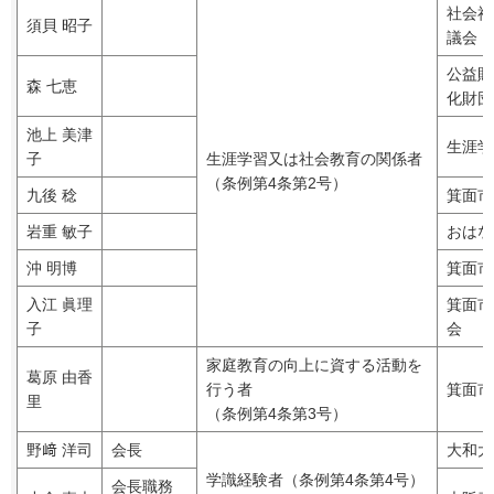
社会福
須貝 昭子
議会
公益財
森 七恵
化財団
池上 美津
生涯学
子
生涯学習又は社会教育の関係者
（条例第4条第2号）
九後 稔
箕面市
岩重 敏子
おはな
沖 明博
箕面市
入江 眞理
箕面市
子
会
家庭教育の向上に資する活動を
葛原 由香
行う者
箕面市
里
（条例第4条第3号）
野﨑 洋司
会長
大和大
学識経験者（条例第4条第4号）
会長職務