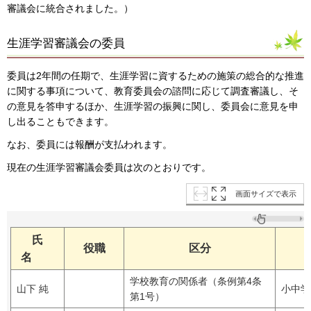
審議会に統合されました。）
生涯学習審議会の委員
委員は2年間の任期で、生涯学習に資するための施策の総合的な推進
に関する事項について、教育委員会の諮問に応じて調査審議し、そ
の意見を答申するほか、生涯学習の振興に関し、委員会に意見を申
し出ることもできます。
なお、委員には報酬が支払われます。
現在の生涯学習審議会委員は次のとおりです。
画面サイズで表示
氏
役職
区分
名
学校教育の関係者（条例第4条
山下 純
小中学
第1号）