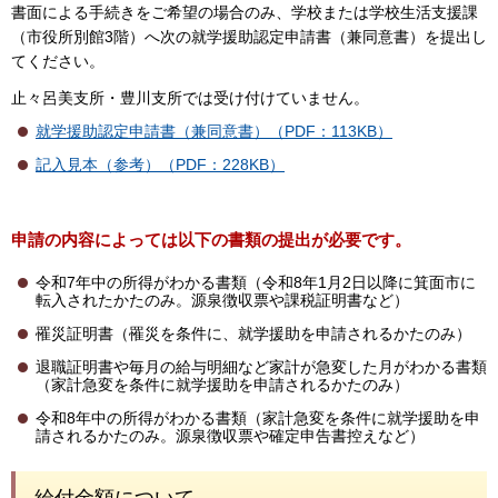
書面による手続きをご希望の場合のみ、学校または学校生活支援課
（市役所別館3階）へ次の就学援助認定申請書（兼同意書）を提出し
てください。
止々呂美支所・豊川支所では受け付けていません。
就学援助認定申請書（兼同意書）（PDF：113KB）
記入見本（参考）（PDF：228KB）
申請の内容によっては以下の書類の提出が必要です。
令和7年中の所得がわかる書類（令和8年1月2日以降に箕面市に
転入されたかたのみ。源泉徴収票や課税証明書など）
罹災証明書（罹災を条件に、就学援助を申請されるかたのみ）
退職証明書や毎月の給与明細など家計が急変した月がわかる書類
（家計急変を条件に就学援助を申請されるかたのみ）
令和8年中の所得がわかる書類（家計急変を条件に就学援助を申
請されるかたのみ。源泉徴収票や確定申告書控えなど）
給付金額について