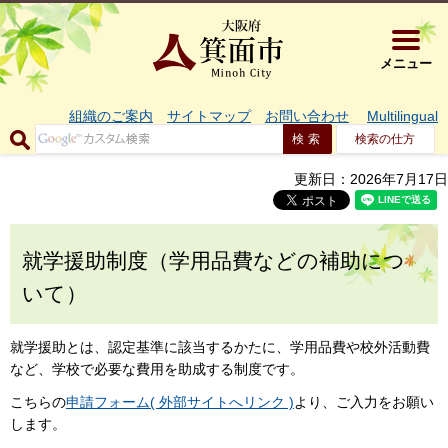
大阪府箕面市 
メニュー
組織のご案内
サイトマップ
お問い合わせ
Multilingual
検索の仕方
更新日：2026年7月17日
就学援助制度（学用品費などの補助につ
いて）
就学援助とは、認定基準に該当するかたに、学用品費や校外活動費
など、学校で必要な費用を助成する制度です。
こちらの
申請フォーム( 外部サイトへリンク )
より、ご入力をお願い
します。