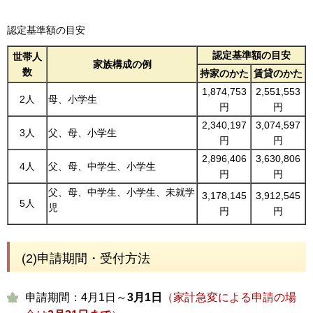
認定基準額の目安
認定基準額の目安
世帯人
家族構成の例
数
持家のかた
賃貸のかた
1,874,753
2,551,553
2人
母、小学生
円
円
2,340,197
3,074,597
3人
父、母、小学生
円
円
2,896,406
3,630,806
4人
父、母、中学生、小学生
円
円
父、母、中学生、小学生、未就学
3,178,145
3,912,545
5人
児
円
円
(2)申請期間・受付方法
申請期間：4月1日～
3月1日
（家計急変による申請の場