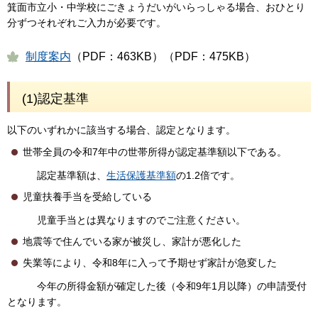
箕面市立小・中学校にごきょうだいがいらっしゃる場合、おひとり
分ずつそれぞれご入力が必要です。
制度
案内
（PDF：463KB）（PDF：475KB）
(1)認定基準
以下のいずれかに該当する場合、認定となります。
世帯全員の令和7年中の世帯所得が認定基準額以下である。
認定基準額は、
生活保護基準額
の1.2倍です。
児童扶養手当を受給している
児童手当とは異なりますのでご注意ください。
地震等で住んでいる家が被災し、家計が悪化した
失業等により、令和8年に入って予期せず家計が急変した
今年の所得金額が確定した後（令和9年1月以降）の申請受付
となります。