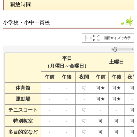
開放時間
小学校・小中一貫校
画面サイズで表示
平日
土曜日
（月曜日～金曜日）
午前
午後
夜間
午前
午後
夜
体育館
-
-
可
可★
可★
可
運動場
-
-
-
可★
可★
-
テニスコート
-
-
可
-
-
可
特別教室
-
-
可
可
可
可
多目的室など
-
-
可
可
可
可