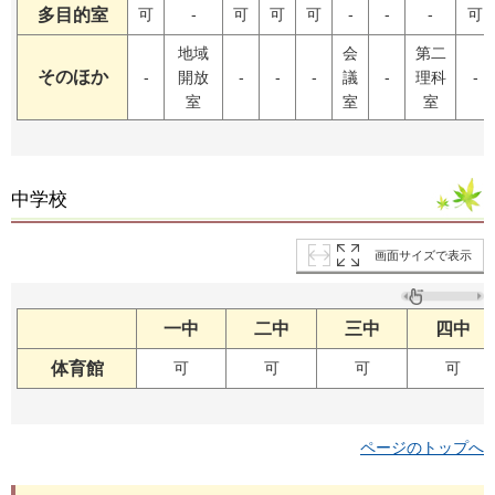
多目的室
可
-
可
可
可
-
-
-
可
地域
会
第二
そのほか
-
開放
-
-
-
議
-
理科
-
室
室
室
中学校
画面サイズで表示
一中
二中
三中
四中
体育館
可
可
可
可
ページのトップへ