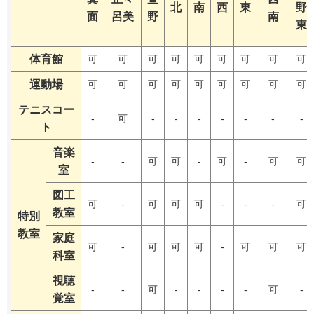
北
南
西
東
野
面
呂美
野
南
東
体育館
可
可
可
可
可
可
可
可
可
運動場
可
可
可
可
可
可
可
可
可
テニスコー
-
可
-
-
-
-
-
-
-
ト
音楽
-
-
可
可
-
可
-
可
可
室
図工
可
-
可
可
可
-
-
-
可
教室
特別
教室
家庭
可
-
可
可
可
-
可
可
可
科室
視聴
-
-
可
-
-
-
-
可
-
覚室