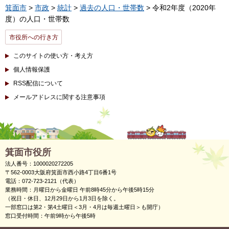
箕面市
>
市政
>
統計
>
過去の人口・世帯数
> 令和2年度（2020年
度）の人口・世帯数
市役所への行き方
このサイトの使い方・考え方
個人情報保護
RSS配信について
メールアドレスに関する注意事項
箕面市役所
法人番号：1000020272205
〒562-0003大阪府箕面市西小路4丁目6番1号
電話：072-723-2121（代表）
業務時間：月曜日から金曜日 午前8時45分から午後5時15分
（祝日・休日、12月29日から1月3日を除く。
一部窓口は第2・第4土曜日＜3月・4月は毎週土曜日＞も開庁）
窓口受付時間：午前9時から午後5時