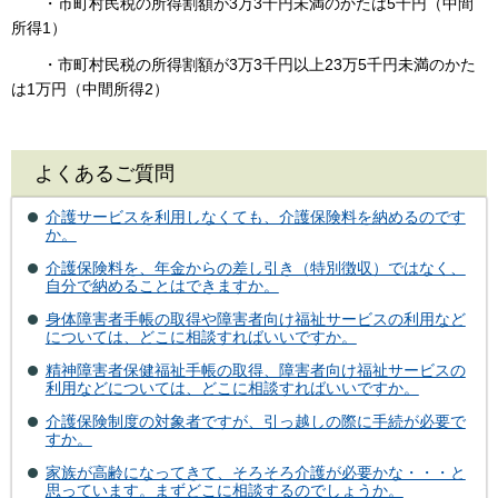
・市町村民税の所得割額が3万3千円未満のかたは5千円（中間
所得1）
・市町村民税の所得割額が3万3千円以上23万5千円未満のかた
は1万円（中間所得2）
よくあるご質問
介護サービスを利用しなくても、介護保険料を納めるのです
か。
介護保険料を、年金からの差し引き（特別徴収）ではなく、
自分で納めることはできますか。
身体障害者手帳の取得や障害者向け福祉サービスの利用など
については、どこに相談すればいいですか。
精神障害者保健福祉手帳の取得、障害者向け福祉サービスの
利用などについては、どこに相談すればいいですか。
介護保険制度の対象者ですが、引っ越しの際に手続が必要で
すか。
家族が高齢になってきて、そろそろ介護が必要かな・・・と
思っています。まずどこに相談するのでしょうか。