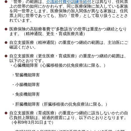
「世帯」の範囲は、
介護給付費や訓練等給付
とは異なり、住民票
上の世帯の如何にかかわらず、同じ医療保険に加入している家族
を同一世帯とします。医療保険の加入関係が異なる家族は、住民
票上同じ世帯であっても、別の「世帯」として取り扱うこととさ
れています。
医療保険の高額療養費で”多数該当”の世帯は重度かつ継続となり
ます。（精神通院、更生・育成医療共通）
自立支援医療（精神通院）の重度かつ継続の範囲は、主治医にご
確認ください。
自立支援医療（更生医療・育成医療）の重度かつ継続の範囲は、
以下のとおりです。
・心臓機能障害（心臓移植後の抗免疫療法に限る。）
・腎臓機能障害
・小腸機能障害
・免疫機能障害
・肝臓機能障害（肝臓移植後の抗免疫療法に限る。）
自立支援医療（育成医療）の重度かつ継続に該当しないかたの自
己負担上限額は、経過的措置により、以下のとおりとなります。
（令和9年3月31日まで）