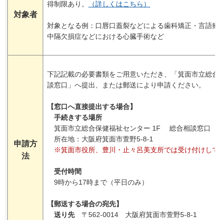
得制限あり。
（詳しくはこちら）
対象者
対象となる例：口唇口蓋裂などによる歯科矯正・言語療
中隔欠損症などにおける心臓手術など
下記記載の必要書類をご用意いただき、「箕面市立総合
談窓口」へ提出、または郵送により申請ください。
【窓口へ直接提出する場合】
手続きする場所
箕面市立総合保健福祉センター 1F 総合相談窓口
所在地：大阪府箕面市萱野5-8-1
申請方
※箕面市役所、豊川・止々呂美支所では受け付けして
法
受付時間
9時から17時まで（平日のみ）
【郵送する場合の宛先】
送り先
〒562-0014 大阪府箕面市萱野5-8-1