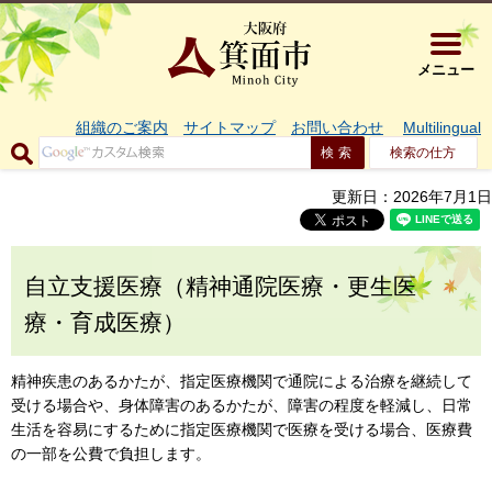
大阪府箕面市 
メニュー
組織のご案内
サイトマップ
お問い合わせ
Multilingual
検索の仕方
更新日：2026年7月1日
自立支援医療（精神通院医療・更生医
療・育成医療）
精神疾患のあるかたが、指定医療機関で通院による治療を継続して
受ける場合や、身体障害のあるかたが、障害の程度を軽減し、日常
生活を容易にするために指定医療機関で医療を受ける場合、医療費
の一部を公費で負担します。