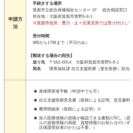
手続きする場所
箕面市立総合保健福祉センター 1F 総合相談窓口
所在地：大阪府箕面市萱野5-8-1
申請方
※箕面市役所、豊川・止々呂美支所では受け付けして
法
受付時間
9時から17時まで（平日のみ）
【郵送する場合の宛先】
送り先
〒562-0014 大阪府箕面市萱野5-8-1
宛名
障害福祉課 自立支援医療（更生医療）担当
身体障害者手帳（申請中でも可）
自立支援医療意見書（医師による証明。意見書料
費用明細表（医師による証明）
※
加入医療保険の資格が確認できる書類の写し（資
ルの資格情報の画面、資格情報のお知らせのいず
活保護受給者のかたは不要。）