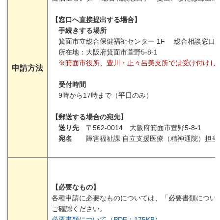
【窓口へ直接提出する場合】
手続きする場所
箕面市立総合保健福祉センター 1F 総合相談窓口
所在地：大阪府箕面市萱野5-8-1
※箕面市役所、豊川・止々呂美支所では受け付けし
申請方法
受付時間
9時から17時まで（平日のみ）
【郵送する場合の宛先】
送り先
〒562-0014 大阪府箕面市萱野5-8-1
宛名
障害福祉課 自立支援医療（精神通院）担当
【必要なもの】
各種申請に必要なものについては、「必要書類につい
ご確認ください。
必要書類について（PDF：175KB）