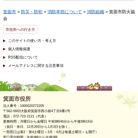
箕面市
>
防災・防犯
>
消防本部について
>
消防組織
> 箕面市防火協
会
市役所への行き方
このサイトの使い方・考え方
個人情報保護
RSS配信について
メールアドレスに関する注意事項
箕面市役所
法人番号：1000020272205
〒562-0003大阪府箕面市西小路4丁目6番1号
電話：072-723-2121（代表）
業務時間：月曜日から金曜日 午前8時45分から午後5時15分
（祝日・休日、12月29日から1月3日を除く。
一部窓口は第2・第4土曜日＜3月・4月は毎週土曜日＞も開庁）
窓口受付時間：午前9時から午後5時