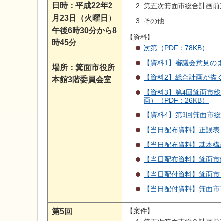
日時：平成22年2
第五次箕面市総合計画前
月23日（火曜日）
その他
午後6時30分から8
【資料】
時45分
次第（PDF：78KB）
【資料1】審議会意見のま
場所：箕面市役所
【資料2】総合計画が描く
本館3階委員会室
【資料3】第4回箕面市
画）（PDF：26KB）
【資料4】第3回箕面市総
【当日配布資料】正誤表（
【当日配布資料】基本構想
【当日配布資料】箕面市総
【当日配付資料】箕面市ま
【当日配付資料】箕面市市
【案件】
第5回