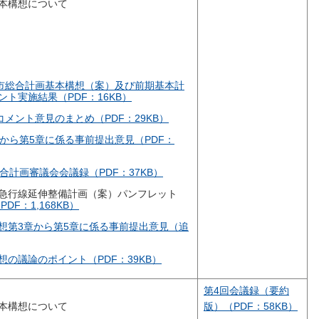
本構想について
面市総合計画基本構想（案）及び前期基本計
ト実施結果（PDF：16KB）
コメント意見のまとめ（PDF：29KB）
から第5章に係る事前提出意見（PDF：
合計画審議会会議録（PDF：37KB）
急行線延伸整備計画（案）パンフレット
PDF：1,168KB）
想第3章から第5章に係る事前提出意見（追
の議論のポイント（PDF：39KB）
第4回会議録（要約
本構想について
版）（PDF：58KB）