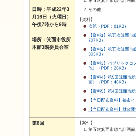
第五次箕面市総合計画前
日時：平成22年3
その他
月16日（火曜日）
【資料】
午後7時から9時
次第（PDF：81KB）
【資料1】第五次箕面市
場所：箕面市役所
797KB）
本館3階委員会室
【資料2】第五次箕面市
303KB）
【資料3】パブリックコ
他）（PDF：26KB）
【資料4】第5回箕面市
画）（PDF：46KB）
【資料5】第4回箕面市総
【当日配布資料】都市イメ
【当日配布資料】財政運営
【案件】
第6回
第五次箕面市総合計画前