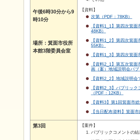
【資料】
午後6時30分から9
次第（PDF：78KB）
時10分
【資料1_1】第四次箕面
48KB）
【資料1_2】第四次箕面
場所：箕面市役所
55KB）
本館3階委員会室
【資料1_3】第四次箕面
【資料2_1】第五次箕
画（案）地域説明会パブリ
【資料2_2】地域説明会
【資料2_3】パブリック
（PDF：12KB）
【資料3】第1回箕面市総
【当日配布資料】箕面市総
【案件】
第3回
パブリックコメントの結