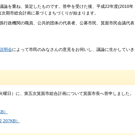
論を重ね、策定したものです。答申を受けた後、平成22年度(2010年
からは次期市総合計画に基づくまちづくりが始まります。
係行政機関の職員、公共的団体の代表者、公募市民、箕面市民会議代表
説明会
によって市民のみなさんの意見をお伺いし、議論に生かしていき
9日（火曜日）に、第五次箕面市総合計画について箕面市長へ答申しました。
KB）
207KB）