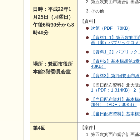
第五次箕面市総合計画基
日時：平成22年1
その他
月25日（月曜日）
【資料】
午後6時30分から8
次第（PDF：78KB）
時40分
【資料1_1】第五次箕
画（案）パブリックコメン
【資料1_2】パブリック
【資料2】基本構想第3章
場所：箕面市役所
48KB）
本館3階委員会室
【資料3】第2回箕面市総
【当日配布資料】北大阪
1（PDF：1,314KB）
2（
【当日配布資料】基本構
加分）（PDF：30KB）
【当日配布資料】基本構想
【案件】
第4回
第五次箕面市総合計画基