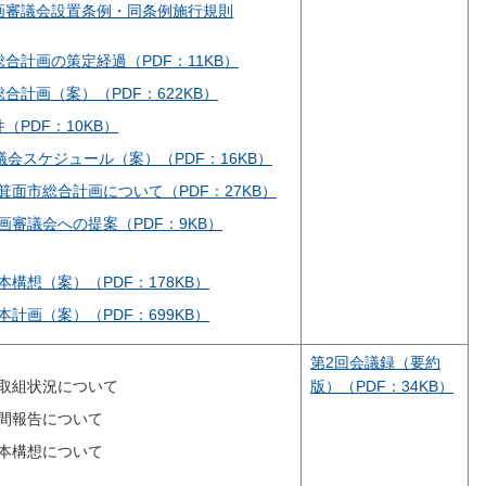
画審議会設置条例・同条例施行規則
合計画の策定経過（PDF：11KB）
合計画（案）（PDF：622KB）
（PDF：10KB）
議会スケジュール（案）（PDF：16KB）
面市総合計画について（PDF：27KB）
審議会への提案（PDF：9KB）
構想（案）（PDF：178KB）
計画（案）（PDF：699KB）
第2回会議録（要約
取組状況について
版）（PDF：34KB）
間報告について
本構想について