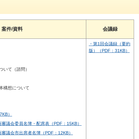
案件/資料
会議録
・第1回会議録（要約
版）（PDF：31KB）
ついて（諮問）
本構想について
7KB）
審議会委員名簿・配席表（PDF：15KB）
審議会市出席者名簿（PDF：12KB）