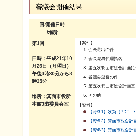
審議会開催結果
回/開催日時
/場所
【案件】
第1回
会長選出の件
日時：平成21年10
会長職務代理指名
月26日（月曜日）
第五次箕面市総合計画に
午後6時30分から8
審議会運営の件
時35分
第五次箕面市総合計画基
その他
場所：箕面市役所
本館3階委員会室
【資料】
【資料1】次第（PDF：7
【資料2】箕面市総合計画
【資料3】箕面市総合計画