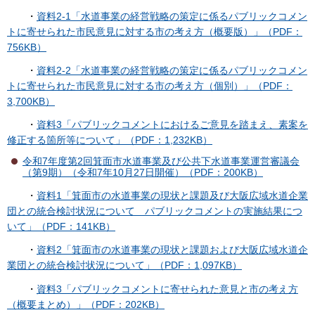
・
資料2-1「水道事業の経営戦略の策定に係るパブリックコメン
トに寄せられた市民意見に対する市の考え方（概要版）」（PDF：
756KB）
・
資料2-2「水道事業の経営戦略の策定に係るパブリックコメン
トに寄せられた市民意見に対する市の考え方（個別）」（PDF：
3,700KB）
・
資料3「パブリックコメントにおけるご意見を踏まえ、素案を
修正する箇所等について」（PDF：1,232KB）
令和7年度第2回箕面市水道事業及び公共下水道事業運営審議会
（第9期）（令和7年10月27日開催）（PDF：200KB）
・
資料1「箕面市の水道事業の現状と課題及び大阪広域水道企業
団との統合検討状況について パブリックコメントの実施結果につ
いて」（PDF：141KB）
・
資料2「箕面市の水道事業の現状と課題および大阪広域水道企
業団との統合検討状況について」（PDF：1,097KB）
・
資料3「パブリックコメントに寄せられた意見と市の考え方
（概要まとめ）」（PDF：202KB）