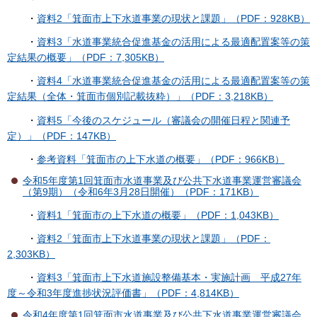
・
資料2「箕面市上下水道事業の現状と課題」（PDF：928KB）
・
資料3「水道事業統合促進基金の活用による最適配置案等の策
定結果の概要」（PDF：7,305KB）
・
資料4「水道事業統合促進基金の活用による最適配置案等の策
定結果（全体・箕面市個別記載抜粋）」（PDF：3,218KB）
・
資料5「今後のスケジュール（審議会の開催日程と関連予
定）」（PDF：147KB）
・
参考資料「箕面市の上下水道の概要」（PDF：966KB）
令和5年度第1回箕面市水道事業及び公共下水道事業運営審議会
（第9期）（令和6年3月28日開催）（PDF：171KB）
・
資料1「箕面市の上下水道の概要」（PDF：1,043KB）
・
資料2「箕面市上下水道事業の現状と課題」（PDF：
2,303KB）
・
資料3「箕面市上下水道施設整備基本・実施計画 平成27年
度～令和3年度進捗状況評価書」（PDF：4,814KB）
令和4年度第1回箕面市水道事業及び公共下水道事業運営審議会