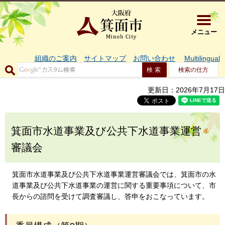
大阪府箕面市 
メニュー
組織のご案内
サイトマップ
お問い合わせ
Multilingual
検索の仕方
更新日：2026年7月17日
箕面市水道事業及び公共下水道事業運営
審議会
箕面市水道事業及び公共下水道事業運営審議会では、箕面市の水
道事業及び公共下水道事業の運営に関する重要事項について、市
長からの諮問を受けて調査審議し、答申をおこなっています。