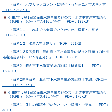
・
資料4「パブリックコメントに寄せられた意見と市の考え方」
（PDF：368KB）
令和7年度第1回箕面市水道事業及び公共下水道事業運営審議会
（第9期）（令和7年7月16日開催）（PDF：193KB）
・
資料1-1「これまでの会議でいただいたご指摘・ご意見」
（PDF：65KB）
・
資料1-2「水道の料金制度」（PDF：661KB）
・
資料1-2参考資料「箕面市上下水道事業の現状と課題（前回開
催審議会資料2 P15修正分）」（PDF：186KB）
・
資料2「箕面市下水道事業経営戦略【概要版】」（PDF：
1,276KB）
・
資料2参考資料「箕面市下水道事業経営戦略【本編】QRコー
ド」（PDF：27KB）
令和6年度第1回箕面市水道事業及び公共下水道事業運営審議会
（第9期）（令和7年3月3日開催）（PDF：178KB）
・
資料1「前回の審議会でいただいたご指摘・ご意見」（PDF：
48KB）