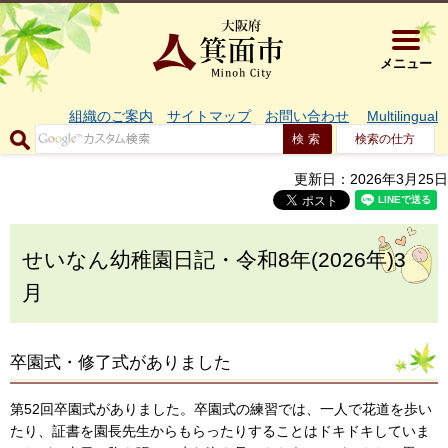
大阪府箕面市 
メニュー
組織のご案内
サイトマップ
お問い合わせ
Multilingual
検索の仕方
更新日：2026年3月25日
せいなん幼稚園日記・令和8年(2026年)3
月
卒園式・修了式がありました
第52回卒園式がありました。卒園式の練習では、一人で花道を歩い
たり、証書を園長先生からもらったりすることはドキドキしていま