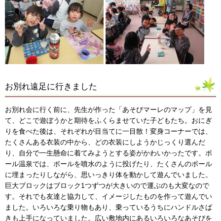
お別れ遠足に行きました
お別れ会に行く前に、先生が作った「あそびマーレのマップ」を見
て、どこで遊ぼうかと期待をふくらませていた子どもたち。おにぎ
りを食べた後は、それぞれが目当てに一目散！変身コーナーでは、
たくさんある衣装の中から、どの衣装にしようかじっくり選んだ
り、自分で一生懸命に着てみようとする姿がかわいかったです。ボ
ール温泉では、ボールを噴水のように投げたり、たくさんのボール
に埋まったりしながら、思いっきり体を動かして遊んでいました。
巨大ブロックはブロック1つずつが大きいので運ぶのも大変なので
す。それでも友達と協力して、イメージしたものを作って遊んでい
ました。いろいろな乗り物もあり、乗っているうちにハンドルさば
きも上手になっていました。広い敷地内にあるいろいろなあそびを