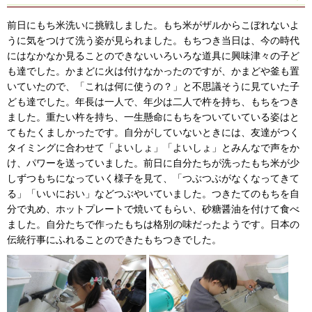
前日にもち米洗いに挑戦しました。もち米がザルからこぼれないよ
うに気をつけて洗う姿が見られました。もちつき当日は、今の時代
にはなかなか見ることのできないいろいろな道具に興味津々の子ど
も達でした。かまどに火は付けなかったのですが、かまどや釜も置
いていたので、「これは何に使うの？」と不思議そうに見ていた子
ども達でした。年長は一人で、年少は二人で杵を持ち、もちをつき
ました。重たい杵を持ち、一生懸命にもちをついていている姿はと
てもたくましかったです。自分がしていないときには、友達がつく
タイミングに合わせて「よいしょ」「よいしょ」とみんなで声をか
け、パワーを送っていました。前日に自分たちが洗ったもち米が少
しずつもちになっていく様子を見て、「つぶつぶがなくなってきて
る」「いいにおい」などつぶやいていました。つきたてのもちを自
分で丸め、ホットプレートで焼いてもらい、砂糖醤油を付けて食べ
ました。自分たちで作ったもちは格別の味だったようです。日本の
伝統行事にふれることのできたもちつきでした。