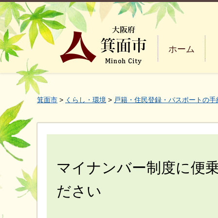
ホーム
箕面市
>
くらし・環境
>
戸籍・住民登録・パスポートの手
マイナンバー制度に便
ださい