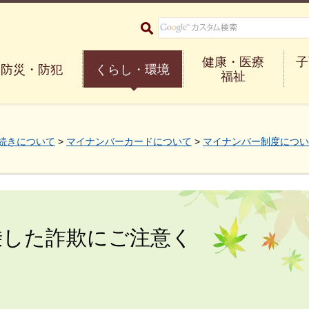
大阪府箕面市 Minoh City
健康・医療
子
防災・防犯
くらし・環境
福祉
続きについて
>
マイナンバーカードについて
>
マイナンバー制度につい
乗した詐欺にご注意く