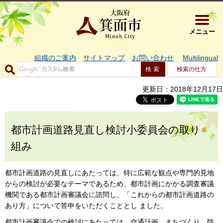
大阪府箕面市 
メニュー
組織のご案内
サイトマップ
お問い合わせ
Multilingual
検索の仕方
更新日：2018年12月17日
都市計画道路見直し検討小委員会の取り
組み
都市計画道路の見直しにあたっては、特に広範な観点や専門的見地
からの検討が必要なテーマであるため、都市計画にかかる調査審議
機関である都市計画審議会に諮問し、「これからの都市計画道路の
あり方」について答申をいただくこととし ました。
都市計画審議会での検討にあたっては、交通計画、まちづくり、防