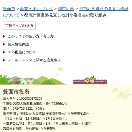
箕面市
>
産業・まちづくり
>
都市計画
>
都市計画道路の見直し検討
について
> 都市計画道路見直し検討小委員会の取り組み
市役所への行き方
このサイトの使い方・考え方
個人情報保護
RSS配信について
メールアドレスに関する注意事項
箕面市役所
法人番号：1000020272205
〒562-0003大阪府箕面市西小路4丁目6番1号
電話：072-723-2121（代表）
業務時間：月曜日から金曜日 午前8時45分から午後5時15分
（祝日・休日、12月29日から1月3日を除く。
一部窓口は第2・第4土曜日＜3月・4月は毎週土曜日＞も開庁）
窓口受付時間：午前9時から午後5時