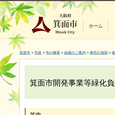
ホーム
箕面市
>
市政
>
市の概要
>
組織のご案内
>
都市計画部
>
箕面市開発事業等緑化負
答申