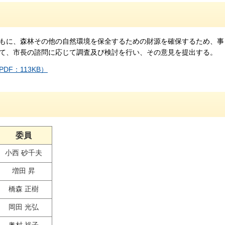
もに、森林その他の自然環境を保全するための財源を確保するため、事
て、市長の諮問に応じて調査及び検討を行い、その意見を提出する。
F：113KB）
委員
小西 砂千夫
増田 昇
橋森 正樹
岡田 光弘
奥村 裕子