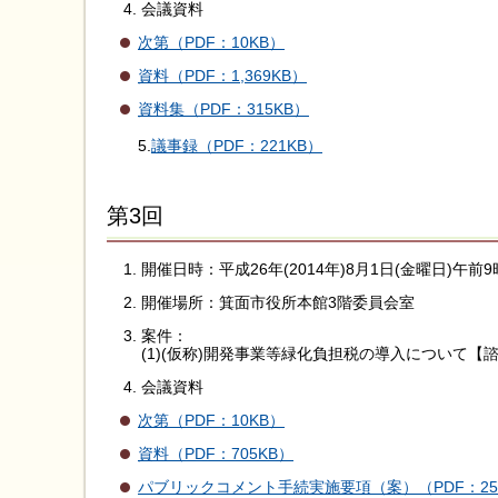
会議資料
次第（PDF：10KB）
資料（PDF：1,369KB）
資料集（PDF：315KB）
5.
議事録（PDF：221KB）
第3回
開催日時：平成26年(2014年)8月1日(金曜日)午前
開催場所：箕面市役所本館3階委員会室
案件：
(1)(仮称)開発事業等緑化負担税の導入について【
会議資料
次第（PDF：10KB）
資料（PDF：705KB）
パブリックコメント手続実施要項（案）（PDF：25