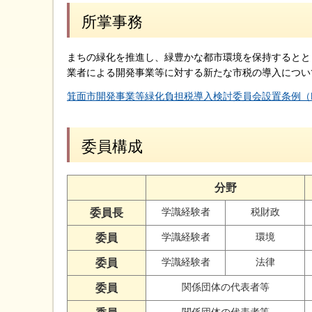
所掌事務
まちの緑化を推進し、緑豊かな都市環境を保持するとと
業者による開発事業等に対する新たな市税の導入につい
箕面市開発事業等緑化負担税導入検討委員会設置条例（PD
委員構成
分野
学識経験者
税財政
委員長
学識経験者
環境
委員
学識経験者
法律
委員
関係団体の代表者等
委員
関係団体の代表者等