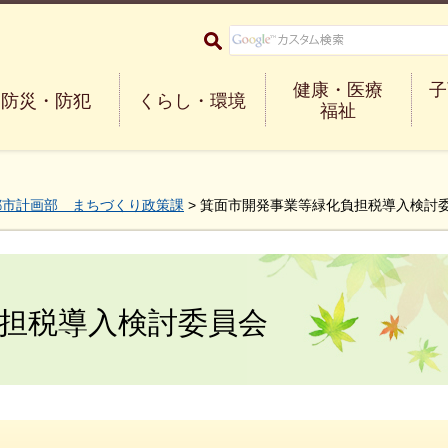
大阪府箕面市 Minoh City
健康・医療
子
防災・防犯
くらし・環境
福祉
都市計画部 まちづくり政策課
> 箕面市開発事業等緑化負担税導入検討
担税導入検討委員会