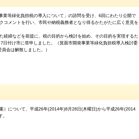
発事業等緑化負担税の導入について」の諮問を受け、6回にわたり公開で
クコメントを行い、市民や納税義務者となり得るかたがたに広く意見を
た経緯などを前提に、税の目的から検討を始め、その目的を実現するた
月7日付け市に答申しました。（箕面市開発事業等緑化負担税導入検討委
委員会は解散しました。）
いて、平成26年(2014年)8月28日(木曜日)から平成26年(2014
す。