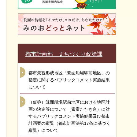
都市計画部 まちづくり政策課
都市景観形成地区「箕面船場駅前地区」の
指定に関するパブリックコメント実施結果
について
（仮称）箕面船場駅前地区における地区計
画の決定等について（素案たたき台）に対
するパブリックコメント実施結果及び都市
計画案の縦覧（都市計画法第17条に基づく
縦覧）について