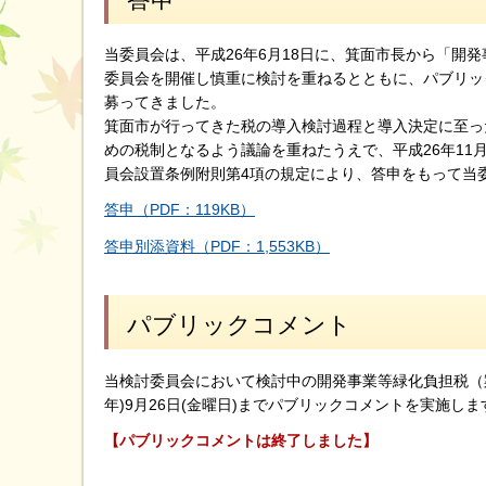
当委員会は、平成26年6月18日に、箕面市長から「開
委員会を開催し慎重に検討を重ねるとともに、パブリッ
募ってきました。
箕面市が行ってきた税の導入検討過程と導入決定に至っ
めの税制となるよう議論を重ねたうえで、平成26年11
員会設置条例附則第4項の規定により、答申をもって当
答申（PDF：119KB）
答申別添資料（PDF：1,553KB）
パブリックコメント
当検討委員会において検討中の開発事業等緑化負担税（案）につ
年)9月26日(金曜日)までパブリックコメントを実施しま
【パブリックコメントは終了しました】