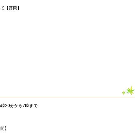
いて【諮問】
後5時20分から7時まで
諮問】