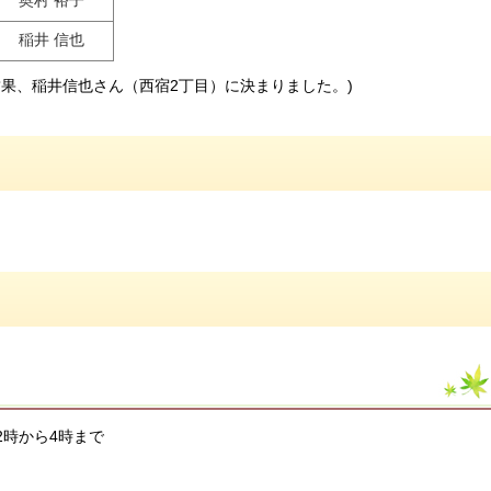
稲井 信也
結果、稲井信也さん（西宿2丁目）に決まりました。)
後2時から4時まで