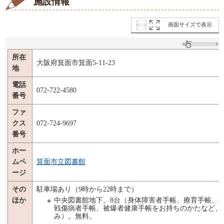
施設情報
画面サイズで表示
所在
大阪府箕面市箕面5-11-23
地
電話
072-722-4580
番号
ファ
クス
072-724-9697
番号
ホー
ムペ
箕面市立図書館
ージ
その
駐車場あり（9時から22時まで）
中央図書館地下。8台（身体障害者手帳、療育手帳、
ほか
戦傷病者手帳、被爆者健康手帳をお持ちのかたなど、
み）。無料。