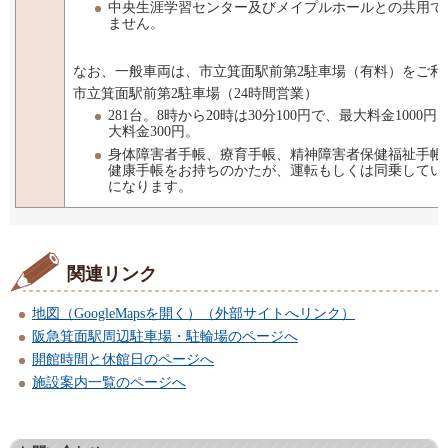
中央生涯学習センター及びメイプルホールとの共用で
ません。
なお、一般車両は、市立箕面駅前第2駐車場（有料）をご利
市立箕面駅前第2駐車場（24時間営業）
281台。8時から20時は30分100円で、最大料金1000円
大料金300円。
身体障害者手帳、療育手帳、精神障害者保健福祉手帳
健康手帳をお持ちのかたが、運転もしくは同乗してい
になります。
関連リンク
地図（GoogleMapsを開く）（外部サイトへリンク）
阪急箕面駅周辺駐車場・駐輪場のページへ
開館時間と休館日のページへ
施設案内一覧のページへ