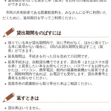
返却期日を1日でも過ぎた本（延滞）をお持ちの場合追加の貸出
ができません。
市民の共有財産である図書館資料を、みなさんに公平に利用いた
だくために、返却期日を守ってご利用ください。
貸出期間をのばすには
借りている本が貸出期間内で、次に予約がなく、ほかに借りてい
る本に延滞がない場合に、1回のみ貸出期間を延ばすこと（延
長）ができます。
延長期間は、手続きを行った日を含めて15日間です。
延長手続きは、自動貸出機でできます。貸出券（またはスマホ貸
出券）と延長したい本をお持ちください。パスワードをお持ちの
かたは、パソコン、携帯電話、館内の蔵書検索機から延長できま
す。開館時間内であれば、お電話でも受付します。貸出券番号と
書名をお知らせください。
箕面市外の図書館から取り寄せた本はご相談ください。
返すときは
貸出券はいりません。