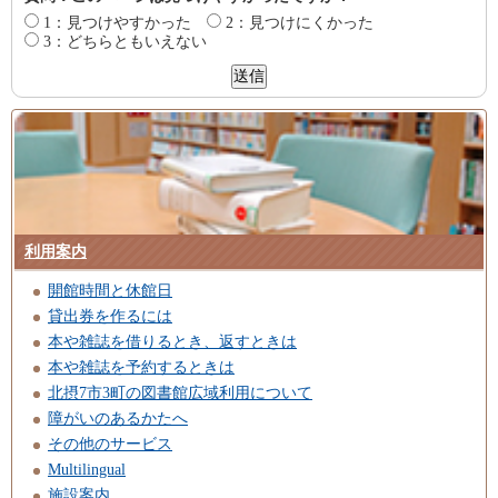
1：見つけやすかった
2：見つけにくかった
3：どちらともいえない
利用案内
開館時間と休館日
貸出券を作るには
本や雑誌を借りるとき、返すときは
本や雑誌を予約するときは
北摂7市3町の図書館広域利用について
障がいのあるかたへ
その他のサービス
Multilingual
施設案内