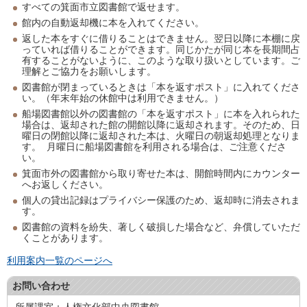
すべての箕面市立図書館で返せます。
館内の自動返却機に本を入れてください。
返した本をすぐに借りることはできません。翌日以降に本棚に戻
っていれば借りることができます。同じかたが同じ本を長期間占
有することがないように、このような取り扱いとしています。ご
理解とご協力をお願いします。
図書館が閉まっているときは「本を返すポスト」に入れてくださ
い。（年末年始の休館中は利用できません。）
船場図書館以外の図書館の「本を返すポスト」に本を入れられた
場合は、返却された館の開館以降に返却されます。そのため、日
曜日の閉館以降に返却された本は、火曜日の朝返却処理となりま
す。 月曜日に船場図書館を利用される場合は、ご注意くださ
い。
箕面市外の図書館から取り寄せた本は、開館時間内にカウンター
へお返しください。
個人の貸出記録はプライバシー保護のため、返却時に消去されま
す。
図書館の資料を紛失、著しく破損した場合など、弁償していただ
くことがあります。
利用案内一覧のページへ
お問い合わせ