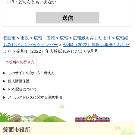
3：どちらともいえない
箕面市
>
市政
>
広報・広聴
>
広報
>
広報紙もみじだより
>
広報紙
もみじだよりバックナンバー
>
令和4（2022）年度広報紙もみじだ
より
> 令和4（2022）年広報紙もみじだより9月号
市役所への行き方
このサイトの使い方・考え方
個人情報保護
RSS配信について
メールアドレスに関する注意事項
箕面市役所