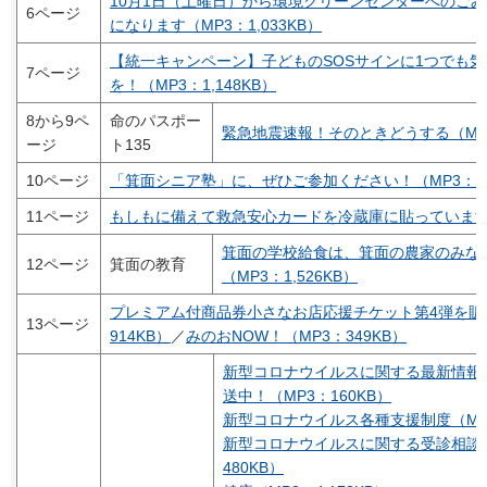
10月1日（土曜日）から環境クリーンセンターへのご
6ページ
になります（MP3：1,033KB）
【統一キャンペーン】子どものSOSサインに1つでも
7ページ
を！（MP3：1,148KB）
8から9ペ
命のパスポー
緊急地震速報！そのときどうする（MP3：
ージ
ト135
10ページ
「箕面シニア塾」に、ぜひご参加ください！（MP3：1,4
11ページ
もしもに備えて救急安心カードを冷蔵庫に貼っていますか
箕面の学校給食は、箕面の農家のみな
12ページ
箕面の教育
（MP3：1,526KB）
プレミアム付商品券小さなお店応援チケット第4弾を販
13ページ
914KB）
／
みのおNOW！（MP3：349KB）
新型コロナウイルスに関する最新情報を
送中！（MP3：160KB）
新型コロナウイルス各種支援制度（MP3：
新型コロナウイルスに関する受診相談に
480KB）