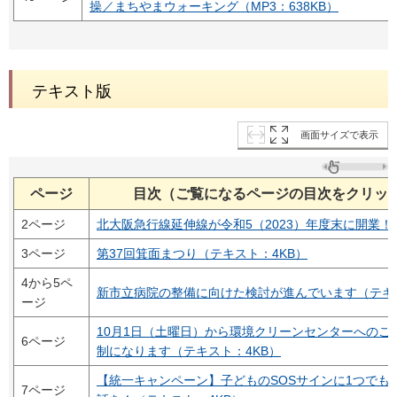
操／まちやまウォーキング（MP3：638KB）
テキスト版
画面サイズで表示
ページ
目次（ご覧になるページの目次をクリッ
2ページ
北大阪急行線延伸線が令和5（2023）年度末に開業！
3ページ
第37回箕面まつり（テキスト：4KB）
4から5ペ
新市立病院の整備に向けた検討が進んでいます（テキス
ージ
10月1日（土曜日）から環境クリーンセンターへのご
6ページ
制になります（テキスト：4KB）
【統一キャンペーン】子どものSOSサインに1つでも
7ページ