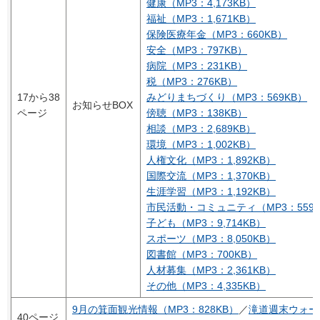
健康（MP3：4,173KB）
福祉（MP3：1,671KB）
保険医療年金（MP3：660KB）
安全（MP3：797KB）
病院（MP3：231KB）
税（MP3：276KB）
17から38
みどりまちづくり（MP3：569KB）
お知らせBOX
ページ
傍聴（MP3：138KB）
相談（MP3：2,689KB）
環境（MP3：1,002KB）
人権文化（MP3：1,892KB）
国際交流（MP3：1,370KB）
生涯学習（MP3：1,192KB）
市民活動・コミュニティ（MP3：559K
子ども（MP3：9,714KB）
スポーツ（MP3：8,050KB）
図書館（MP3：700KB）
人材募集（MP3：2,361KB）
その他（MP3：4,335KB）
9月の箕面観光情報（MP3：828KB）
／
滝道週末ウォー
40ページ