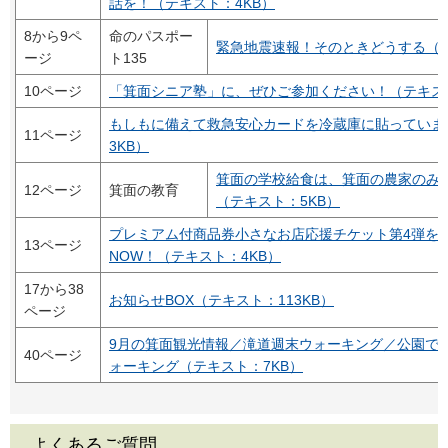
話を！（テキスト：4KB）
8から9ペ
命のパスポー
緊急地震速報！そのときどうする（テ
ージ
ト135
10ページ
「箕面シニア塾」に、ぜひご参加ください！（テキスト
もしもに備えて救急安心カードを冷蔵庫に貼っていま
11ページ
3KB）
箕面の学校給食は、箕面の農家のみ
12ページ
箕面の教育
（テキスト：5KB）
プレミアム付商品券小さなお店応援チケット第4弾を
13ページ
NOW！（テキスト：4KB）
17から38
お知らせBOX（テキスト：113KB）
ページ
9月の箕面観光情報／滝道週末ウォーキング／公園で
40ページ
ォーキング（テキスト：7KB）
よくあるご質問