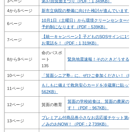
3ページ
第37回箕面まつり（PDF：1,349KB）
4から5ページ
新市立病院の整備に向けた検討が進んでいます（PD
10月1日（土曜日）から環境クリーンセンター
6ページ
予約制になります（PDF：539KB）
【統一キャンペーン】子どものSOSサインに1
7ページ
お電話を！（PDF：1,319KB）
命のパスポ
8から9ページ
ート
緊急地震速報！そのときどうする（P
135
10ページ
「箕面シニア塾」に、ぜひご参加ください！（PDF：
もしもに備えて救急安心カードを冷蔵庫に貼って
11ページ
562KB）
箕面の学校給食は、箕面の農家の
12ページ
箕面の教育
す！（PDF：967KB）
プレミアム付商品券小さなお店応援チケット第4
13ページ
／みのおNOW！（PDF：2,739KB）