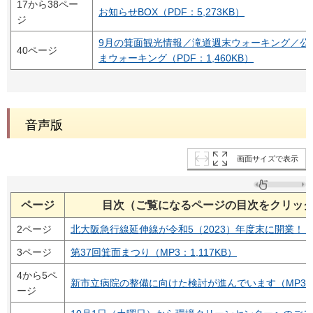
17から38ペー
お知らせBOX（PDF：5,273KB）
ジ
9月の箕面観光情報／滝道週末ウォーキング／公
40ページ
まウォーキング（PDF：1,460KB）
音声版
画面サイズで表示
ページ
目次（ご覧になるページの目次をクリッ
2ページ
北大阪急行線延伸線が令和5（2023）年度末に開業！（M
3ページ
第37回箕面まつり（MP3：1,117KB）
4から5ペ
新市立病院の整備に向けた検討が進んでいます（MP3：2,
ージ