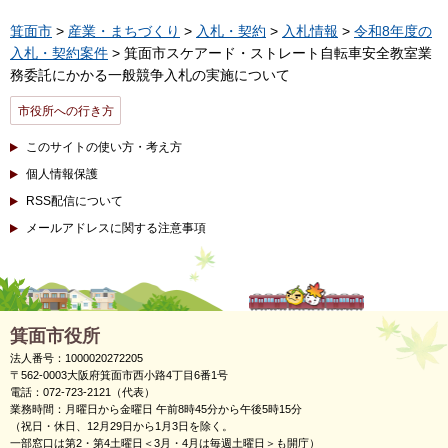
箕面市
>
産業・まちづくり
>
入札・契約
>
入札情報
>
令和8年度の
入札・契約案件
> 箕面市スケアード・ストレート自転車安全教室業
務委託にかかる一般競争入札の実施について
市役所への行き方
このサイトの使い方・考え方
個人情報保護
RSS配信について
メールアドレスに関する注意事項
箕面市役所
法人番号：1000020272205
〒562-0003大阪府箕面市西小路4丁目6番1号
電話：072-723-2121（代表）
業務時間：月曜日から金曜日 午前8時45分から午後5時15分
（祝日・休日、12月29日から1月3日を除く。
一部窓口は第2・第4土曜日＜3月・4月は毎週土曜日＞も開庁）