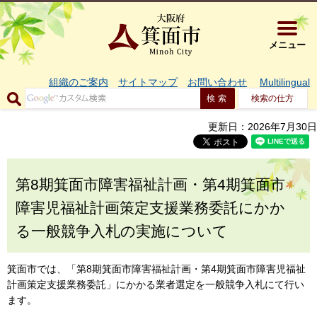
大阪府箕面市 
メニュー
組織のご案内
サイトマップ
お問い合わせ
Multilingual
検索の仕方
更新日：2026年7月30日
第8期箕面市障害福祉計画・第4期箕面市
障害児福祉計画策定支援業務委託にかか
る一般競争入札の実施について
箕面市では、「第8期箕面市障害福祉計画・第4期箕面市障害児福祉
計画策定支援業務委託」にかかる業者選定を一般競争入札にて行い
ます。