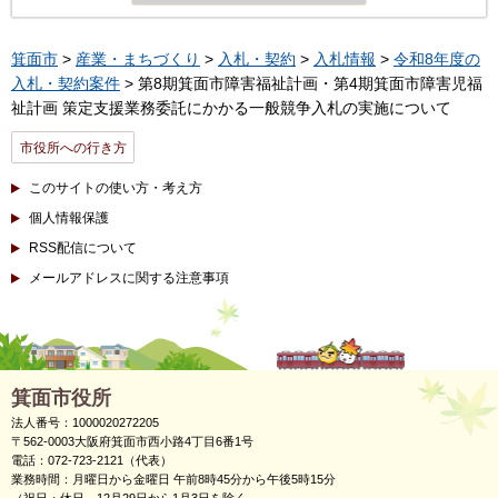
箕面市
>
産業・まちづくり
>
入札・契約
>
入札情報
>
令和8年度の
入札・契約案件
> 第8期箕面市障害福祉計画・第4期箕面市障害児福
祉計画 策定支援業務委託にかかる一般競争入札の実施について
市役所への行き方
このサイトの使い方・考え方
個人情報保護
RSS配信について
メールアドレスに関する注意事項
箕面市役所
法人番号：1000020272205
〒562-0003大阪府箕面市西小路4丁目6番1号
電話：072-723-2121（代表）
業務時間：月曜日から金曜日 午前8時45分から午後5時15分