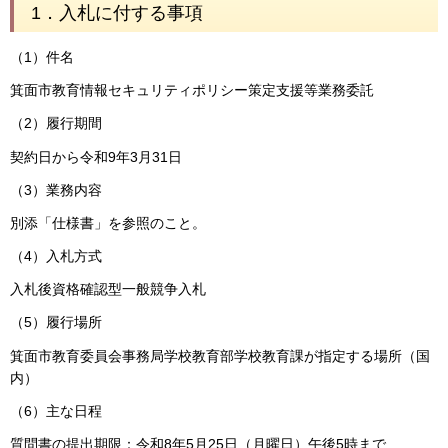
1．入札に付する事項
（1）件名
箕面市教育情報セキュリティポリシー策定支援等業務委託
（2）履行期間
契約日から令和9年3月31日
（3）業務内容
別添「仕様書」を参照のこと。
（4）入札方式
入札後資格確認型一般競争入札
（5）履行場所
箕面市教育委員会事務局学校教育部学校教育課が指定する場所（国
内）
（6）主な日程
質問書の提出期限：令和8年5月25日（月曜日）午後5時まで