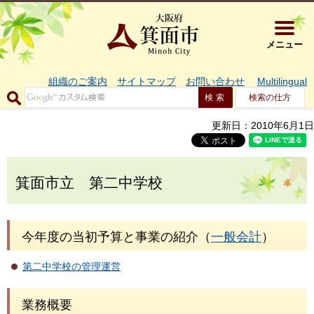
大阪府箕面市 
メニュー
組織のご案内
サイトマップ
お問い合わせ
Multilingual
検索の仕方
更新日：2010年6月1日
箕面市立 第二中学校
今年度の当初予算と事業の紹介（
一般会計
）
第二中学校の管理運営
業務概要