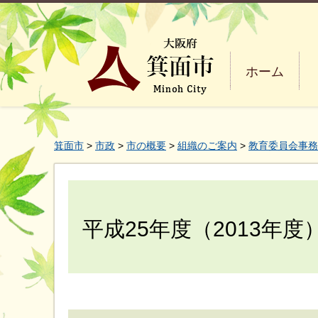
ホーム
箕面市
>
市政
>
市の概要
>
組織のご案内
>
教育委員会事務
平成25年度（2013年度